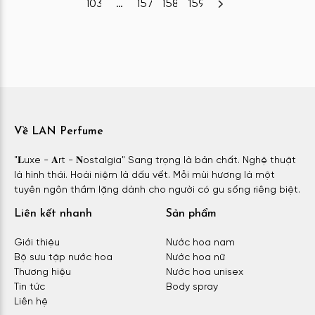
103
…
157
158
159
Về LAN Perfume
"𝐋uxe - 𝐀rt - 𝐍ostalgia" Sang trọng là bản chất. Nghệ thuật
là hình thái. Hoài niệm là dấu vết. Mỗi mùi hương là một
tuyên ngôn thầm lặng dành cho người có gu sống riêng biệt.
Liên kết nhanh
Sản phẩm
Giới thiệu
Nước hoa nam
Bộ sưu tập nước hoa
Nước hoa nữ
Thương hiệu
Nước hoa unisex
Tin tức
Body spray
Liên hệ