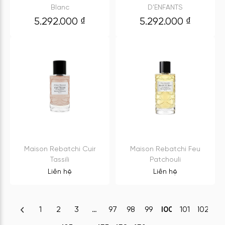
Blanc
D'ENFANTS
5.292.000
₫
5.292.000
₫
Maison Rebatchi Cuir
Maison Rebatchi Feu
Tassili
Patchouli
Liên hệ
Liên hệ
1
2
3
…
97
98
99
100
101
102