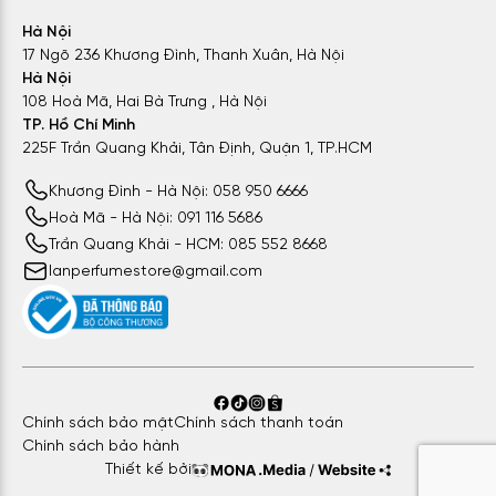
Hà Nội
17 Ngõ 236 Khương Đình, Thanh Xuân, Hà Nội
Hà Nội
108 Hoà Mã, Hai Bà Trưng , Hà Nội
TP. Hồ Chí Minh
225F Trần Quang Khải, Tân Định, Quận 1, TP.HCM
Khương Đình - Hà Nội: 058 950 6666
Hoà Mã - Hà Nội: 091 116 5686
Trần Quang Khải - HCM: 085 552 8668
lanperfumestore@gmail.com
Argos Bacio Immortale
đã lột tả trọn vẹn những cung bậc
cảm xúc từ quyến luyến đến mãnh liệt, ngọt ngào và ấm áp
Các tầng hương nước hoa Argos Bacio Immortale EDP:
Hương đầu:
Cam bergamot, Mâm xôi, Chanh vàng, Tiêu
Chính sách bảo mật
Chính sách thanh toán
đen
Chính sách bảo hành
Hương giữa:
Hoa tím, Hồng tiêu, Hoa nhài, Da thuộc
Thiết kế bởi