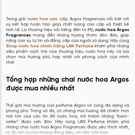
Trong giới
nước hoa cao cấp
, Argos Fragrances nổi bật với
sự kết hợp hoàn hảo giữa chất lượng cao cấp và thiết kế
tinh tế. Là thương hiệu nổi tiếng đến từ Mỹ,
nước hoa Argos
Fragrances
mang đến những hương thơm độc đáo, giúp
nâng cao sự tự tin và đẳng cấp của người sử dụng. Hãy cùng
Shop nước hoa chính hãng LAN Perfume
khám phá những
siêu phẩm vượt trội của thương hiệu nước hoa này và lựa
chọn mùi hương phù hợp nhất với phong cách của mình
nhé!
Tổng hợp những chai nước hoa Argos
được mua nhiều nhất
Thế giới mùi hương của perfume Argos vô cùng đa dạng và
phong phú. Trong số đó, có những mùi hương đã chiếm trọn
trái tim của các tín đồ nước hoa, trở thành những “best-
seller” được săn đón. Hãy cùng LAN Perfume khám phá
những chai nước hoa Argos Fragrances được yêu thích nhất,
từ đó tìm ra mùi hương đồng điệu với tâm hồn bạn.