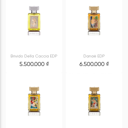
Brivido Della Caccia EDP
Danaë EDP
5.500.000
₫
6.500.000
₫