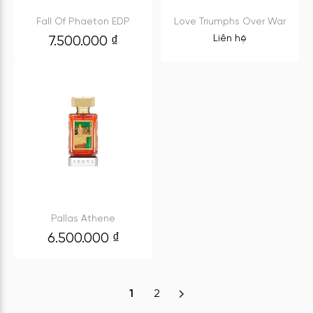
Fall Of Phaeton EDP
Love Triumphs Over War
Liên hệ
7.500.000
₫
Pallas Athene
6.500.000
₫
1
2