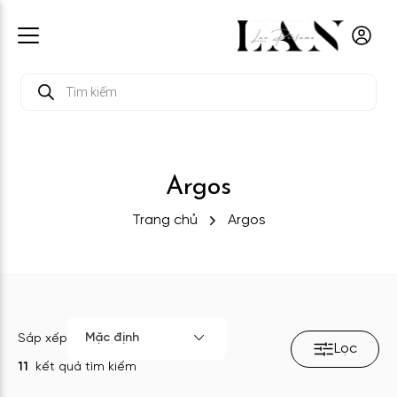
Tìm
kiếm
sản
phẩm
Argos
Trang chủ
Argos
Mặc định
Sắp xếp
Lọc
11
kết quả tìm kiếm