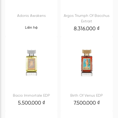
Adonis Awakens
Argos Triumph Of Bacchus
Extrait
Liên hệ
8.316.000
₫
Bacio Immortale EDP
Birth Of Venus EDP
5.500.000
₫
7.500.000
₫