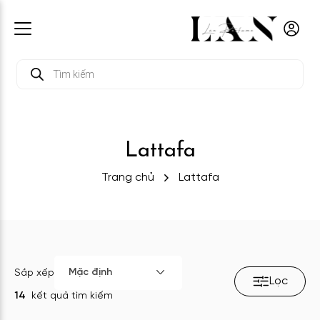
Tìm
kiếm
sản
phẩm
Lattafa
Trang chủ
Lattafa
Mặc định
Sắp xếp
Lọc
14
kết quả tìm kiếm