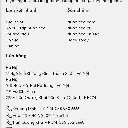
tuyên ngôn thầm lặng dành cho người có gu sống riêng biệt.
Liên kết nhanh
Sản phẩm
Giới thiệu
Nước hoa nam
Bộ sưu tập nước hoa
Nước hoa nữ
Thương hiệu
Nước hoa unisex
Tin tức
Body spray
Liên hệ
Cửa hàng
Hà Nội
17 Ngõ 236 Khương Đình, Thanh Xuân, Hà Nội
Hà Nội
108 Hoà Mã, Hai Bà Trưng , Hà Nội
TP. Hồ Chí Minh
225F Trần Quang Khải, Tân Định, Quận 1, TP.HCM
Khương Đình - Hà Nội: 058 950 6666
Hoà Mã - Hà Nội: 091 116 5686
Trần Quang Khải - HCM: 085 552 8668