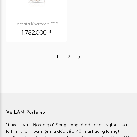
Lattafa Khamrah EDP
1.782.000
₫
1
2
Về LAN Perfume
"𝐋uxe - 𝐀rt - 𝐍ostalgia" Sang trọng là bản chất. Nghệ thuật
là hình thái. Hoài niệm là dấu vết. Mỗi mùi hương là một