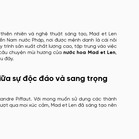
thiên nhiên và nghệ thuật sáng tạo, Mad et Len
iền Nam nước Pháp, nơi được mệnh danh là cái nôi
trình sản xuất chất lượng cao, tập trung vào việc
 câu chuyện mùi hương của
nước hoa Mad et Len
,
u đây.
giữa sự độc đáo và sang trọng
xandre Piffaut. Với mong muốn sử dụng các thành
vượt qua mọi xúc cảm, Mad et Len đã sáng tạo nên