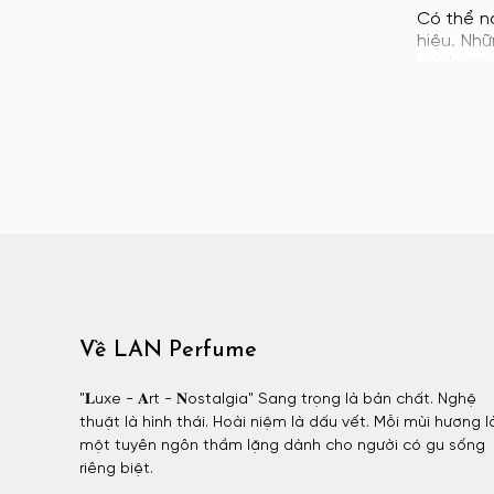
Có thể n
Atelier Materi unisex
hiệu. Nh
Attar Collection
mùi hươn
Attar Collection nữ
Attar Collection unisex
Azzaro
Azzaro nam
BDK
BDK nữ
BDK unisex
Billie Eilish
Về LAN Perfume
Billie Eilish nữ
BornToStandOut
"𝐋uxe - 𝐀rt - 𝐍ostalgia" Sang trọng là bản chất. Nghệ
BornToStandOut nữ
thuật là hình thái. Hoài niệm là dấu vết. Mỗi mùi hương l
một tuyên ngôn thầm lặng dành cho người có gu sống
BornToStandOut unisex
riêng biệt.
Bottega Veneta