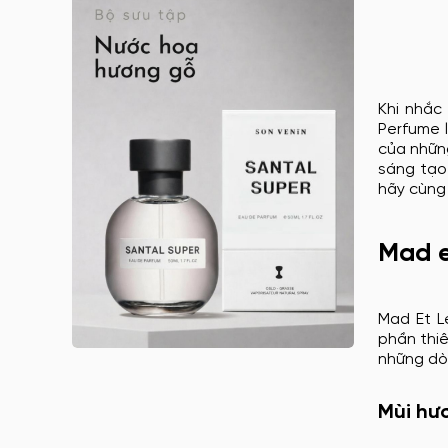
Anna Sui nữ
Arabian Oud
Argos
Argos nam
Khi nhắ
Perfume 
Argos nữ
của nhữ
Argos unisex
sáng tạo
hãy cùn
Armaf
Armaf nam
Mad e
Armaf nữ
Armaf unisex
Astrophil & Stella
Mad Et L
phần thi
Astrophil & Stella unisex
những dò
Atelier des Ors
Atelier des Ors unisex
Mùi hư
Atelier Materi