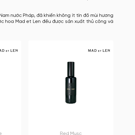
 Nam nước Pháp, đã khiến không ít tín đồ mùi hương
nước hoa Mad et Len đều được sản xuất thủ công và
e
Red Musc