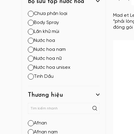
Bộ sưu tập nước hoa
Chưa phân loại
Mad et L
“phải lòn
Body Spray
đóng gói
Lăn khử mùi
Nước hoa
Nước hoa nam
Nước hoa nữ
Nước hoa unisex
Tinh Dầu
Thương hiệu
Afnan
Afnan nam