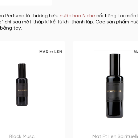
en Perfume là thương hiệu
nước hoa Niche
nổi tiếng tại miền
g” chỉ sau một thập kỉ kể từ khi thành lập. Các sản phẩm 
 bằng tay.
Black Musc
Mat Et Len Spirituell