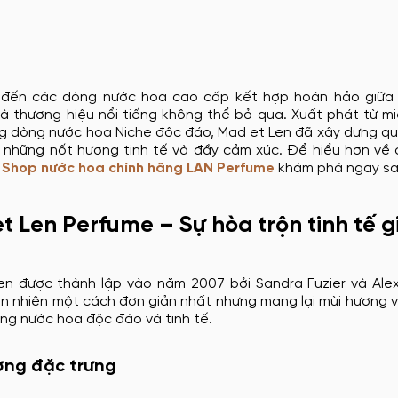
c đến các
dòng nước hoa cao cấp
kết hợp hoàn hảo giữa 
là thương hiệu nổi tiếng không thể bỏ qua. Xuất phát từ m
ng dòng
nước hoa Niche
độc đáo, Mad et Len đã xây dựng quy 
 những nốt hương tinh tế và đầy cảm xúc. Để hiểu hơn về
g
Shop nước hoa chính hãng
LAN Perfume
khám phá ngay sa
t Len Perfume – Sự hòa trộn tinh tế 
en được thành lập vào năm 2007 bởi Sandra Fuzier và Ale
ên nhiên một cách đơn giản nhất nhưng mang lại mùi hương 
ng nước hoa độc đáo và tinh tế.
ơng đặc trưng