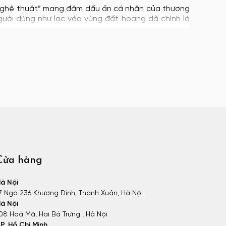
 nghệ thuật” mang đậm dấu ấn cá nhân của thương
gười dùng như lạc vào vùng đất hoang dã chính là
.
Cửa hàng
à Nội
7 Ngõ 236 Khương Đình, Thanh Xuân, Hà Nội
à Nội
08 Hoà Mã, Hai Bà Trưng , Hà Nội
P. Hồ Chí Minh