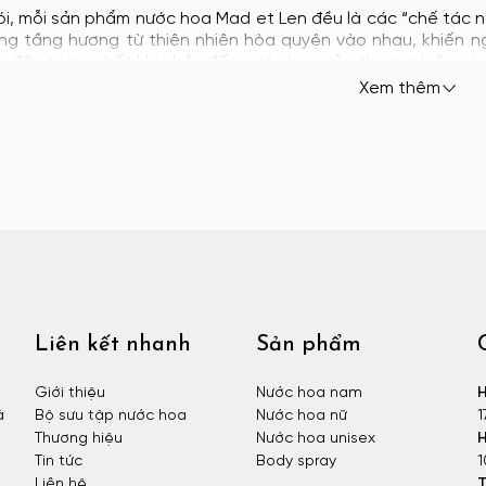
ói, mỗi sản phẩm nước hoa Mad et Len đều là các “chế tác
ững tầng hương từ thiên nhiên hòa quyện vào nhau, khiến n
g đặc trưng nhất khi nhắc đến nước hoa của thương hiệu này
Xem thêm
Liên kết nhanh
Sản phẩm
Giới thiệu
Nước hoa nam
H
à
Bộ sưu tập nước hoa
Nước hoa nữ
1
Thương hiệu
Nước hoa unisex
H
Tin tức
Body spray
1
Liên hệ
T