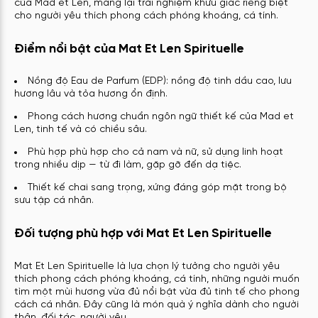
của Mad et Len, mang lại trải nghiệm khứu giác riêng biệt
cho người yêu thích phong cách phóng khoáng, cá tính.
Điểm nổi bật của Mat Et Len Spirituelle
Nồng độ Eau de Parfum (EDP): nồng độ tinh dầu cao, lưu
hương lâu và tỏa hương ổn định.
Phong cách hương chuẩn ngôn ngữ thiết kế của Mad et
Len, tinh tế và có chiều sâu.
Phù hợp phù hợp cho cả nam và nữ, sử dụng linh hoạt
trong nhiều dịp — từ đi làm, gặp gỡ đến dạ tiệc.
Thiết kế chai sang trọng, xứng đáng góp mặt trong bộ
sưu tập cá nhân.
Đối tượng phù hợp với Mat Et Len Spirituelle
Mat Et Len Spirituelle là lựa chọn lý tưởng cho người yêu
thích phong cách phóng khoáng, cá tính, những người muốn
tìm một mùi hương vừa đủ nổi bật vừa đủ tinh tế cho phong
cách cá nhân. Đây cũng là món quà ý nghĩa dành cho người
thân, đối tác, người yêu.