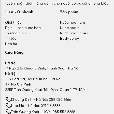
tuyên ngôn thầm lặng dành cho người có gu sống riêng biệt.
Liên kết nhanh
Sản phẩm
Giới thiệu
Nước hoa nam
Bộ sưu tập nước hoa
Nước hoa nữ
Thương hiệu
Nước hoa unisex
Tin tức
Body spray
Liên hệ
Cửa hàng
Hà Nội
17 Ngõ 236 Khương Đình, Thanh Xuân, Hà Nội
Hà Nội
108 Hoà Mã, Hai Bà Trưng , Hà Nội
TP. Hồ Chí Minh
225F Trần Quang Khải, Tân Định, Quận 1, TP.HCM
Khương Đình - Hà Nội: 058 950 6666
Hoà Mã - Hà Nội: 091 116 5686
Trần Quang Khải - HCM: 085 552 8668