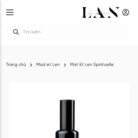
Tìm
kiếm
sản
phẩm
Trang chủ
Mad et Len
Mat Et Len Spirituelle