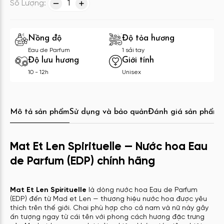
Số Lượng:
1
Nồng độ
Độ tỏa hương
Eau de Parfum
1 sải tay
Độ lưu hương
Giới tính
10 - 12h
Unisex
Mô tả sản phẩm
Sử dụng và bảo quản
Đánh giá sản phẩm
C
Mat Et Len Spirituelle — Nước hoa Eau
de Parfum (EDP) chính hãng
Mat Et Len Spirituelle
là dòng nước hoa Eau de Parfum
(EDP) đến từ Mad et Len — thương hiệu nước hoa được yêu
thích trên thế giới. Chai phù hợp cho cả nam và nữ này gây
ấn tượng ngay từ cái tên với phong cách hương đặc trưng