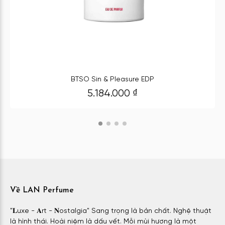
BTSO Sin & Pleasure EDP
5.184.000
₫
Về LAN Perfume
"𝐋uxe - 𝐀rt - 𝐍ostalgia" Sang trọng là bản chất. Nghệ thuật
là hình thái. Hoài niệm là dấu vết. Mỗi mùi hương là một