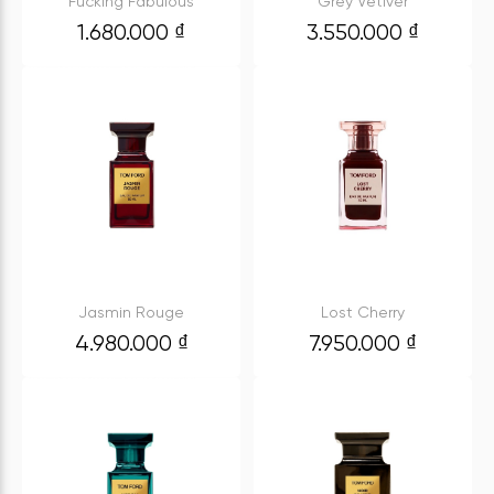
Fucking Fabulous
Grey Vetiver
1.680.000
₫
3.550.000
₫
Jasmin Rouge
Lost Cherry
4.980.000
₫
7.950.000
₫