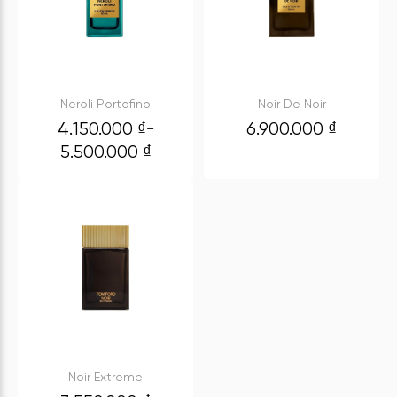
Neroli Portofino
Noir De Noir
4.150.000
₫
6.900.000
₫
–
5.500.000
₫
Noir Extreme