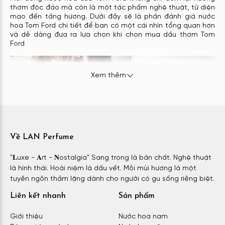
thơm độc đáo mà còn là một tác phẩm nghệ thuật, từ diện
mạo đến tầng hương. Dưới đây sẽ là phần đánh giá nước
hoa Tom Ford chi tiết để bạn có một cái nhìn tổng quan hơn
và dễ dàng đưa ra lựa chọn khi chọn mua dầu thơm Tom
Ford
Xem thêm
Về LAN Perfume
"𝐋uxe - 𝐀rt - 𝐍ostalgia" Sang trọng là bản chất. Nghệ thuật
là hình thái. Hoài niệm là dấu vết. Mỗi mùi hương là một
tuyên ngôn thầm lặng dành cho người có gu sống riêng biệt.
Nước hoa Tom Ford – Lời tuyên cho phong cách sống
thượng lưu
Liên kết nhanh
Sản phẩm
Diện mạo
Giới thiệu
Nước hoa nam