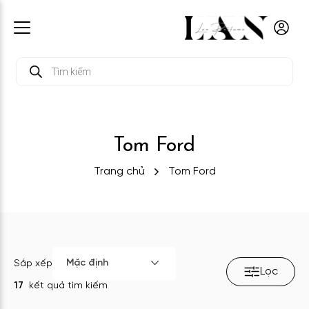
Tìm
kiếm
sản
phẩm
Tom Ford
Trang chủ
Tom Ford
Mặc định
Sắp xếp
Lọc
17
kết quả tìm kiếm