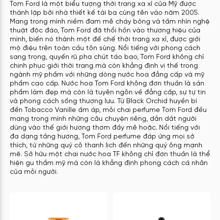
Tom Ford là một biểu tượng thời trang xa xỉ của Mỹ được
thành lập bởi nhà thiết kế tài ba cùng tên vào năm 2005.
Mang trong mình niềm đam mê cháy bỏng và tầm nhìn nghệ
thuật độc đáo, Tom Ford đã thổi hồn vào thương hiệu của
mình, biến nó thành một đế chế thời trang xa xỉ, được giới
mộ điệu trên toàn cầu tôn sùng. Nổi tiếng với phong cách
sang trọng, quyến rũ pha chút táo bạo, Tom Ford không chỉ
chinh phục giới thời trang mà còn khẳng định vị thế trong
ngành mỹ phẩm với những dòng nước hoa đẳng cấp và mỹ
phẩm cao cấp. Nước hoa Tom Ford không đơn thuần là sản
phẩm làm đẹp mà còn là tuyên ngôn về đẳng cấp, sự tự tin
và phong cách sống thượng lưu. Từ Black Orchid huyền bí
đến Tobacco Vanille ấm áp, mỗi chai perfume Tom Ford đều
mang trong mình những câu chuyện riêng, dẫn dắt người
dùng vào thế giới hương thơm đầy mê hoặc. Nổi tiếng với
đa dạng tầng hương, Tom Ford perfume đáp ứng mọi sở
thích, từ những quý cô thanh lịch đến những quý ông mạnh
mẽ. Sở hữu một chai nước hoa TF không chỉ đơn thuần là thể
hiện gu thẩm mỹ mà còn là khẳng định phong cách cá nhân
của mỗi người.