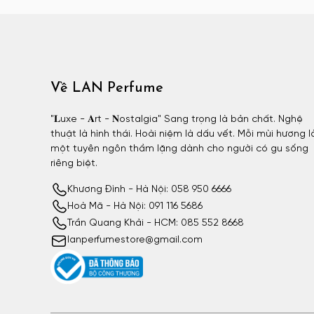
Atelier Materi unisex
Attar Collection
Attar Collection nữ
Attar Collection unisex
Về LAN Perfume
Azzaro
Azzaro nam
"𝐋uxe - 𝐀rt - 𝐍ostalgia" Sang trọng là bản chất. Nghệ
thuật là hình thái. Hoài niệm là dấu vết. Mỗi mùi hương l
BDK
một tuyên ngôn thầm lặng dành cho người có gu sống
BDK nữ
riêng biệt.
BDK unisex
Khương Đình - Hà Nội: 058 950 6666
Billie Eilish
Hoà Mã - Hà Nội: 091 116 5686
Billie Eilish nữ
Trần Quang Khải - HCM: 085 552 8668
lanperfumestore@gmail.com
BornToStandOut
BornToStandOut nữ
BornToStandOut unisex
Bottega Veneta