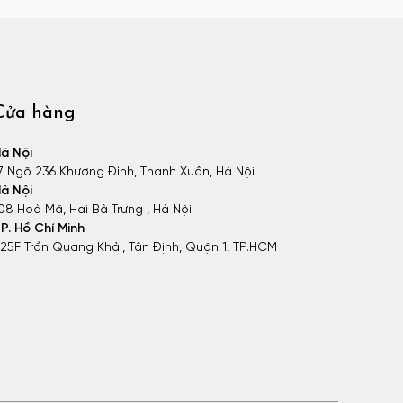
Cửa hàng
à Nội
7 Ngõ 236 Khương Đình, Thanh Xuân, Hà Nội
à Nội
08 Hoà Mã, Hai Bà Trưng , Hà Nội
P. Hồ Chí Minh
25F Trần Quang Khải, Tân Định, Quận 1, TP.HCM