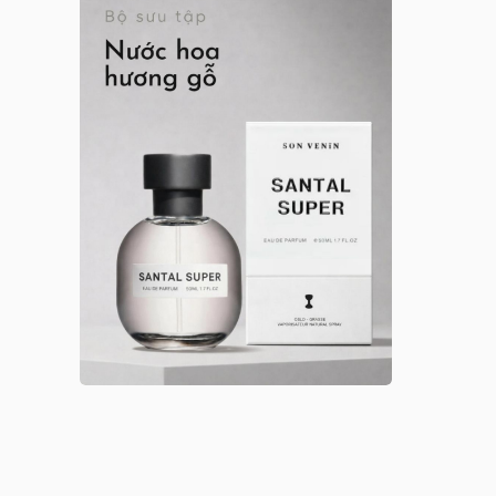
Anna Sui nữ
Arabian Oud
Argos
Argos nam
Argos nữ
Argos unisex
Armaf
Armaf nam
Armaf nữ
Armaf unisex
Astrophil & Stella
Astrophil & Stella unisex
Atelier des Ors
Atelier des Ors unisex
Atelier Materi