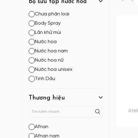
Bộ sưu tập nước hoa
Chưa phân loại
Body Spray
Lăn khử mùi
Nước hoa
Nước hoa nam
Nước hoa nữ
Nước hoa unisex
Tinh Dầu
Thương hiệu
Atel
Afnan
Afnan nam