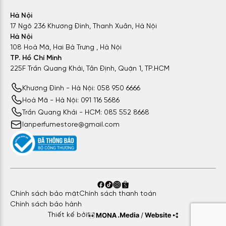
Hà Nội
17 Ngõ 236 Khương Đình, Thanh Xuân, Hà Nội
Hà Nội
108 Hoà Mã, Hai Bà Trưng , Hà Nội
TP. Hồ Chí Minh
225F Trần Quang Khải, Tân Định, Quận 1, TP.HCM
Khương Đình - Hà Nội: 058 950 6666
Hoà Mã - Hà Nội: 091 116 5686
Trần Quang Khải - HCM: 085 552 8668
lanperfumestore@gmail.com
Not A Perfume EDP sở hữu hương thơm tối giản nhưng đầy
cuốn hút
Nồng độ:
EDP
Độ tuổi:
20+
Độ lưu hương:
6 – 8 giờ
Chính sách bảo mật
Chính sách thanh toán
Chính sách bảo hành
Độ toả hương:
1 sải tay
Thiết kế bởi
Phong cách:
Nữ tính, Nhẹ nhàng