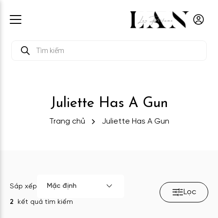
Tìm
kiếm
sản
phẩm
Juliette Has A Gun
Trang chủ
Juliette Has A Gun
Mặc định
Sắp xếp
Lọc
2
kết quả tìm kiếm