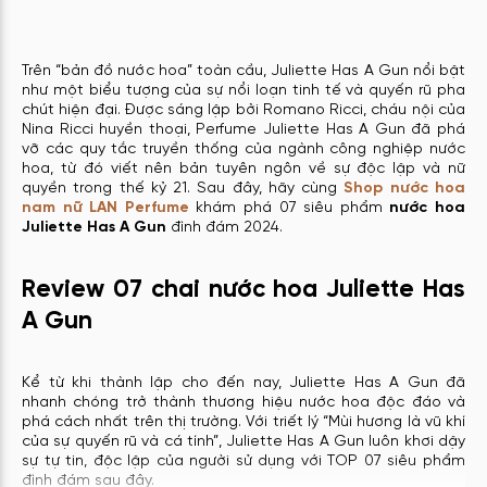
Trên “bản đồ nước hoa” toàn cầu, Juliette Has A Gun nổi bật
như một biểu tượng của sự nổi loạn tinh tế và quyến rũ pha
chút hiện đại. Được sáng lập bởi Romano Ricci, cháu nội của
Nina Ricci huyền thoại, Perfume Juliette Has A Gun đã phá
vỡ các quy tắc truyền thống của ngành công nghiệp nước
hoa, từ đó viết nên bản tuyên ngôn về sự độc lập và nữ
quyền trong thế kỷ 21. Sau đây, hãy cùng
Shop nước hoa
nam nữ LAN Perfume
khám phá 07 siêu phẩm
nước hoa
Juliette Has A Gun
đình đám 2024.
Review 07 chai nước hoa Juliette Has
A Gun
Kể từ khi thành lập cho đến nay, Juliette Has A Gun đã
nhanh chóng trở thành thương hiệu nước hoa độc đáo và
phá cách nhất trên thị trường. Với triết lý “Mùi hương là vũ khí
của sự quyến rũ và cá tính”, Juliette Has A Gun luôn khơi dậy
sự tự tin, độc lập của người sử dụng với TOP 07 siêu phẩm
đình đám sau đây.