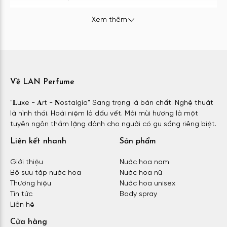
Xem thêm
Nước hoa Juliette Has A Gun Not A Perfume EDP
Juliette Has A Gun Not A Perfume EDP
là dòng perfume nữ
được ra mắt vào tháng 9 năm 2010. Đây là phiên bản nước
hoa nổi tiếng nhất của thương hiệu và được chế tác bởi
chính đôi tay tài hoa của nhà sáng lập Romano Ricci.
Về LAN Perfume
Về thiết kế, chai nước hoa có kiểu dáng trụ tròn thanh lịch
với màu trắng sữa mịn màng. Trong đó, phần nắp chai được
"𝐋uxe - 𝐀rt - 𝐍ostalgia" Sang trọng là bản chất. Nghệ thuật
chế tác tỉ mỉ, đảm bảo giữ được chất lượng nước hoa lâu
là hình thái. Hoài niệm là dấu vết. Mỗi mùi hương là một
dài. Với từ “NOT” được nhấn mạnh bằng màu đỏ, Juliette Has
A Gun Not A Perfume như một lời khẳng định đầy mạnh mẽ:
tuyên ngôn thầm lặng dành cho người có gu sống riêng biệt.
Đây không chỉ là một chai nước hoa.
Liên kết nhanh
Sản phẩm
Giới thiệu
Nước hoa nam
Bộ sưu tập nước hoa
Nước hoa nữ
Thương hiệu
Nước hoa unisex
Tin tức
Body spray
Liên hệ
Cửa hàng