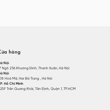
Cửa hàng
à Nội
7 Ngõ 236 Khương Đình, Thanh Xuân, Hà Nội
à Nội
08 Hoà Mã, Hai Bà Trưng , Hà Nội
P. Hồ Chí Minh
25F Trần Quang Khải, Tân Định, Quận 1, TP.HCM