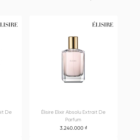
ait De
Élisire Elixir Absolu Extrait De
Parfum
3.240.000
₫