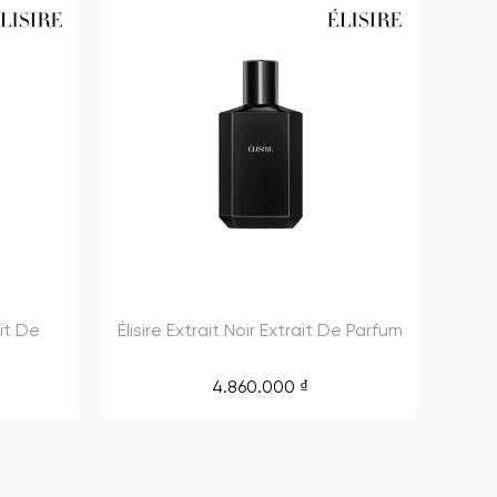
ait De
Élisire Extrait Noir Extrait De Parfum
4.860.000
₫