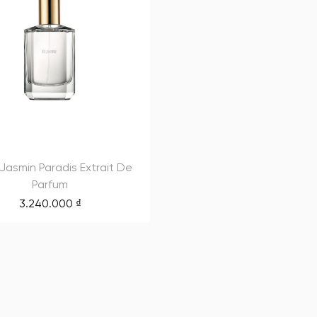
e Jasmin Paradis Extrait De
Parfum
3.240.000
₫