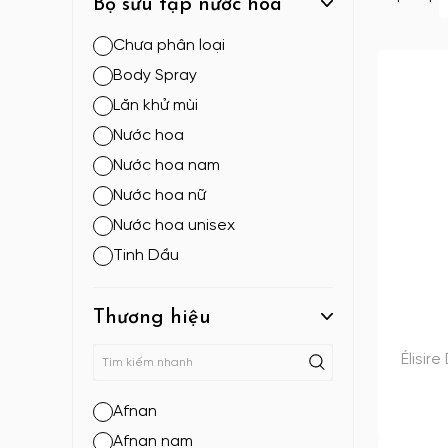
Bộ sưu tập nước hoa
Chưa phân loại
Body Spray
Lăn khử mùi
Nước hoa
Nước hoa nam
Nước hoa nữ
Nước hoa unisex
Tinh Dầu
Thương hiệu
Élisir
Afnan
Afnan nam