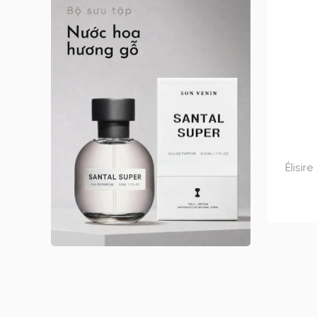
Anna Sui nữ
Arabian Oud
Argos
Argos nam
Argos nữ
Argos unisex
Armaf
Armaf nam
Élisir
Armaf nữ
Armaf unisex
Astrophil & Stella
Astrophil & Stella unisex
Atelier des Ors
Atelier des Ors unisex
Atelier Materi