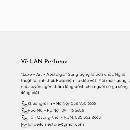
Atelier Materi unisex
Attar Collection
Attar Collection nữ
Attar Collection unisex
Azzaro
Azzaro nam
BDK
Về LAN Perfume
BDK nữ
BDK unisex
"𝐋uxe - 𝐀rt - 𝐍ostalgia" Sang trọng là bản chất. Nghệ
thuật là hình thái. Hoài niệm là dấu vết. Mỗi mùi hương l
Billie Eilish
một tuyên ngôn thầm lặng dành cho người có gu sống
Billie Eilish nữ
riêng biệt.
BornToStandOut
Khương Đình - Hà Nội: 058 950 6666
BornToStandOut nữ
Hoà Mã - Hà Nội: 091 116 5686
Trần Quang Khải - HCM: 085 552 8668
BornToStandOut unisex
lanperfumestore@gmail.com
Bottega Veneta