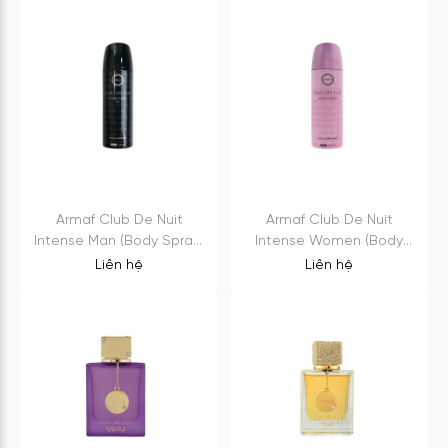
Armaf Club De Nuit
Armaf Club De Nuit
Intense Man (Body Spray)
Intense Women (Body
200ml
Spray) 200ml
Liên hệ
Liên hệ