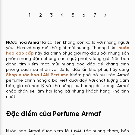
1
2
3
4
5
6
7
Nước hoa Armaf
là cái tên không còn xa lạ với những người
yêu thích và say mê thế giới mùi hương. Thương hiệu
nước
hoa cao cấp
này đã chinh phục giới mộ điệu bởi những sản
phẩm mang đậm phong cách quý phái, vương giả. Nếu bạn
đang tìm kiếm một mùi hương độc đáo để khẳng định
phong cách cá nhân và lưu lại dấu ấn khó phai, hãy cùng
Shop nước hoa LAN Perfume
khám phá bộ sưu tập Armaf
perfume chính hãng ở bài viết dưới đây. Với chất lượng đảm
bảo, giá cả hợp lý và khả năng lưu hương ấn tượng, Armaf
chắc chắn sẽ làm hài lòng cả những khách hàng khó tính
nhất.
Đặc điểm của Perfume Armaf
Nước hoa Armaf được xem là tuyệt tác hương thơm, bản