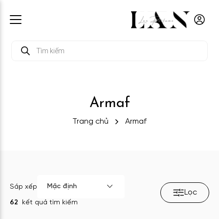
Tìm
kiếm
sản
phẩm
Armaf
Trang chủ
Armaf
Mặc định
Sắp xếp
Lọc
62
kết quả tìm kiếm