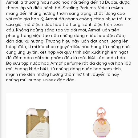
Armaf là thương hiệu nước hoa nổi tiếng đến từ Dubai, được
thành lập và điều hành bởi Sterling Parfums. Với sứ mệnh
mang đến những hương thơm sang trọng, chất lượng cao
với mức giá hợp lý, Armaf đã nhanh chóng chinh phục trái tim
của giới mộ điệu nước hoa trẻ trung, sành điệu trên toàn
cầu. Không ngừng sáng tạo và đổi mới, Armaf luôn tiên
phong trong việc tạo nên những dòng nước hoa độc đáo,
dẫn đầu xu hướng. Thương hiệu này luôn đặt chất lượng lên
hàng đầu, tỉ mỉ lựa chọn nguyên liệu hảo hạng từ những nhà
cung ứng uy tín, kết hợp với quy trình sản xuất nghiêm ngặt
để đảm bảo mỗi sản phẩm đều là một kiệt tác hoàn hảo.
Bộ sưu tập nước hoa Armaf perfume rất đa dạng với hơn 100
mùi hương khác biệt, từ những dòng nước hoa nam tính,
mạnh mẽ đến những hương thơm nữ tính, quyến rũ hay
những mùi hương unisex độc đáo.