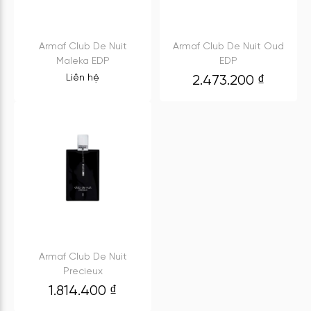
Armaf Club De Nuit
Armaf Club De Nuit Oud
Maleka EDP
EDP
Liên hệ
2.473.200
₫
Armaf Club De Nuit
Precieux
1.814.400
₫