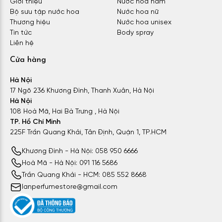
Giới thiệu
Nước hoa nam
Bộ sưu tập nước hoa
Nước hoa nữ
Thương hiệu
Nước hoa unisex
Tin tức
Body spray
Liên hệ
Cửa hàng
Hà Nội
17 Ngõ 236 Khương Đình, Thanh Xuân, Hà Nội
Hà Nội
108 Hoà Mã, Hai Bà Trưng , Hà Nội
TP. Hồ Chí Minh
225F Trần Quang Khải, Tân Định, Quận 1, TP.HCM
Khương Đình - Hà Nội: 058 950 6666
Hoà Mã - Hà Nội: 091 116 5686
Trần Quang Khải - HCM: 085 552 8668
lanperfumestore@gmail.com