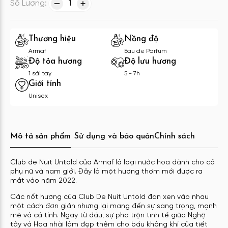
Số Lượng:
1
Thương hiệu
Nồng độ
Armaf
Eau de Parfum
Độ tỏa hương
Độ lưu hương
1 sải tay
5 - 7h
Giới tính
Unisex
Mô tả sản phẩm
Sử dụng và bảo quản
Chính sách
Club de Nuit Untold của Armaf là loại nước hoa dành cho cả
phụ nữ và nam giới. Đây là một hương thơm mới được ra
mắt vào năm 2022.
Các nốt hương của Club De Nuit Untold đan xen vào nhau
một cách đơn giản nhưng lại mang đến sự sang trọng, mạnh
mẽ và cá tính. Ngay từ đầu, sự pha trộn tinh tế giữa Nghệ
tây và Hoa nhài làm đẹp thêm cho bầu không khí của tiết