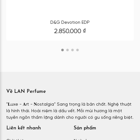
D&G Devotion EDP
2.850.000
₫
Về LAN Perfume
"𝐋uxe - 𝐀rt - 𝐍ostalgia" Sang trọng là bản chất. Nghệ thuật
là hình thái. Hoài niệm là dấu vết. Mỗi mùi hương là một
tuyên ngôn thầm lặng dành cho người có gu sống riêng biệt.
Liên kết nhanh
Sản phẩm