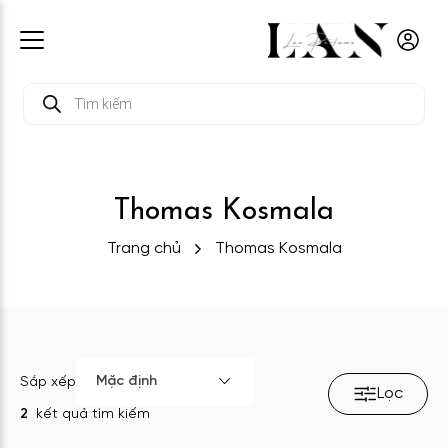
Tìm
kiếm
sản
phẩm
Thomas Kosmala
Trang chủ
Thomas Kosmala
Mặc định
Sắp xếp
Lọc
2
kết quả tìm kiếm