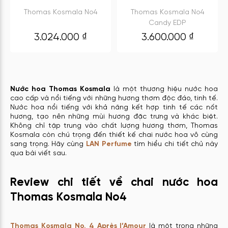
Thomas Kosmala No4
Thomas Kosmala No4
Candy EDP
3.024.000
₫
3.600.000
₫
Nước hoa Thomas Kosmala
là một thương hiệu nước hoa
cao cấp và nổi tiếng với những hương thơm độc đáo, tinh tế.
Nước hoa nổi tiếng với khả năng kết hợp tinh tế các nốt
hương, tạo nên những mùi hương đặc trưng và khác biệt.
Không chỉ tập trung vào chất lượng hương thơm, Thomas
Kosmala còn chú trọng đến thiết kế chai nước hoa vô cùng
sang trọng. Hãy cùng
LAN Perfume
tìm hiểu chi tiết chủ này
qua bài viết sau.
Review chi tiết về chai nước hoa
Thomas Kosmala No4
Thomas Kosmala No. 4 Après l’Amour
là một trong những