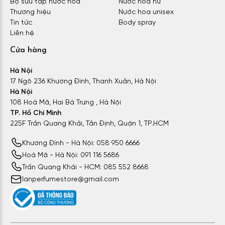
Bộ sưu tập nước hoa
Nước hoa nữ
sản phẩm được in trên thân chai. Chất liệu chai nước hoa từ
Thương hiệu
Nước hoa unisex
thủy tinh trong suốt cho phép người dùng nhìn thấy được
Tin tức
Body spray
dung dịch bên trong. Kết hợp với nắp chai màu đen tạo nên
Liên hệ
sự tinh tế vô cùng sang trọng.
Cửa hàng
Hà Nội
17 Ngõ 236 Khương Đình, Thanh Xuân, Hà Nội
Hà Nội
108 Hoà Mã, Hai Bà Trưng , Hà Nội
TP. Hồ Chí Minh
225F Trần Quang Khải, Tân Định, Quận 1, TP.HCM
Khương Đình - Hà Nội: 058 950 6666
Hoà Mã - Hà Nội: 091 116 5686
Trần Quang Khải - HCM: 085 552 8668
lanperfumestore@gmail.com