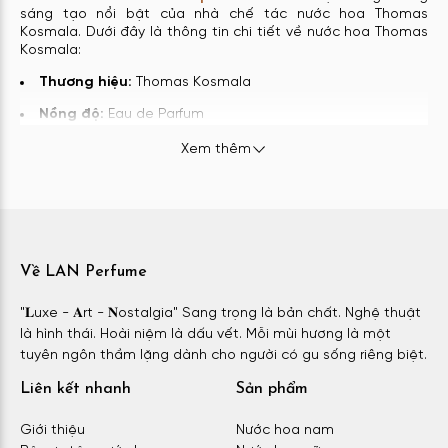
sáng tạo nổi bật của nhà chế tác nước hoa Thomas
Kosmala. Dưới đây là thông tin chi tiết về nước hoa Thomas
Kosmala:
Thương hiệu:
Thomas Kosmala
Nồng độ:
Eau de Parfum
Độ tuổi khuyên dùng:
Trên 25 tuổi
Xem thêm
Độ lưu hương:
Lâu, từ 6 đến 8 giờ
Độ toả hương:
Gần – Trong 1 sải tay
Phong cách:
Độc đáo, thu hút, tinh tế
Về LAN Perfume
Giới tính:
Dành cho cả nam và nữ.
Ra mắt:
Năm 2018
"𝐋uxe - 𝐀rt - 𝐍ostalgia" Sang trọng là bản chất. Nghệ thuật
là hình thái. Hoài niệm là dấu vết. Mỗi mùi hương là một
Xuất xứ:
Nước Pháp
tuyên ngôn thầm lặng dành cho người có gu sống riêng biệt.
Theo đánh giá từ người tiêu dùng khắp thế giới, Thomas
Liên kết nhanh
Sản phẩm
kosmala No4 là phiên bản đẹp nhất trong bộ sưu tập này.
Chai có thiết kế tối giản được lấy cảm hứng từ các lọ chiết
xuất trong phòng thí nghiệm. Bạn có thể liên tưởng tới ngay
Giới thiệu
Nước hoa nam
1 lọ đựng dung dịch nghiên cứu khoa học có ghi thông tin về