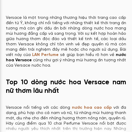
Versace là một trong những thương hiệu thời trang cao cấp
đến từ Ý, không chỉ nổi tiếng với những thiết kế thời trang ấn
tượng mà còn ghi dấu ấn bởi những dòng nước hoa mang
mùi hương đẳng cấp và sang trọng. Với sự kết hợp hoàn hảo
giữa hương thơm độc đáo và thiết kế tinh tế, các loại dầu
thơm Versace không chỉ tôn vinh vẻ đẹp quyến rũ mà còn
mang đến trải nghiệm đầy mê hoặc cho người sử dụng. Bài
viết này của
LAN Perfume
sẽ giúp bạn hiểu rõ hơn về
nước
hoa Versace
cũng như gợi ý những mùi hương ấn tượng nhất
của Versace nước hoa.
Top 10 dòng nước hoa Versace nam
nữ thơm lâu nhất
Versace nổi tiếng với các dòng
nước hoa cao cấp
với đa
dạng, phù hợp cho cả nam và nữ, từ những mùi hương thanh
mát, dịu nhẹ cho đến những hương thơm nồng nàn, quyến rũ.
Hãy cùng điểm qua 10 chai Perfume Versace nổi bật được
nhiều người yêu thích nhất trên thị trường hiện nay. Những