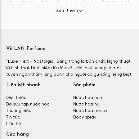
sản phẩm này không chỉ nổi bật về độ lưu hương và tỏa
hương, mà còn mang lại phong cách và cá tính riêng biệt.
Xem thêm
Nước hoa nam Versace Pour Homme
Nước hoa nam Versace Pour Homme
là một trong những
dòng nước hoa nam được yêu thích nhất của Versace. Thiết
kế chai đơn giản nhưng mạnh mẽ với tông màu xanh nhạt và
Về LAN Perfume
nắp bạc, Versace Pour Homme mang đến một cảm giác tự
tin và quyến rũ. Chai dầu thơm Versace này không chỉ phù
"𝐋uxe - 𝐀rt - 𝐍ostalgia" Sang trọng là bản chất. Nghệ thuật
hợp với phong cách thanh lịch, mà còn tạo nên sự tươi mát,
là hình thái. Hoài niệm là dấu vết. Mỗi mùi hương là một
năng động cho người sử dụng.
tuyên ngôn thầm lặng dành cho người có gu sống riêng biệt.
Liên kết nhanh
Sản phẩm
Giới thiệu
Nước hoa nam
Bộ sưu tập nước hoa
Nước hoa nữ
Thương hiệu
Nước hoa unisex
Tin tức
Body spray
Liên hệ
Cửa hàng