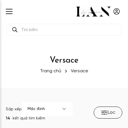
Tìm
kiếm
sản
phẩm
Versace
Trang chủ
Versace
Mặc định
Sắp xếp
Lọc
14
kết quả tìm kiếm