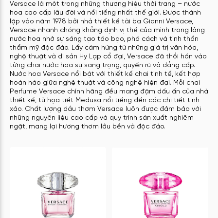
Versace là một trong những thương hiệu thời trang – nước
hoa cao cấp lâu đời và nổi tiếng nhất thế giới. Được thành
lập vào năm 1978 bởi nhà thiết kế tài ba Gianni Versace,
Versace nhanh chóng khẳng định vị thế của mình trong làng
nước hoa nhờ sự sáng tạo táo bạo, phá cách và tinh thần
thẩm mỹ độc đáo. Lấy cảm hứng từ những giá trị văn hóa,
nghệ thuật và di sản Hy Lạp cổ đại, Versace đã thổi hồn vào
từng chai nước hoa sự sang trọng, quyến rũ và đẳng cấp.
Nước hoa Versace nổi bật với thiết kế chai tinh tế, kết hợp
hoàn hảo giữa nghệ thuật và công nghệ hiện đại. Mỗi chai
Perfume Versace chính hãng đều mang đậm dấu ấn của nhà
thiết kế, từ họa tiết Medusa nổi tiếng đến các chi tiết tinh
xảo. Chất lượng dầu thơm Versace luôn được đảm bảo với
những nguyên liệu cao cấp và quy trình sản xuất nghiêm
ngặt, mang lại hương thơm lâu bền và độc đáo.