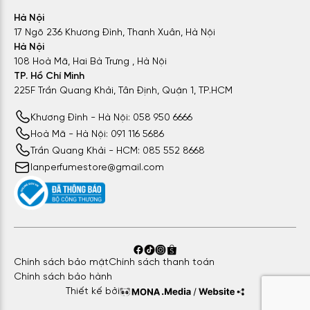
Hà Nội
17 Ngõ 236 Khương Đình, Thanh Xuân, Hà Nội
Hà Nội
108 Hoà Mã, Hai Bà Trưng , Hà Nội
TP. Hồ Chí Minh
225F Trần Quang Khải, Tân Định, Quận 1, TP.HCM
Khương Đình - Hà Nội: 058 950 6666
Hoà Mã - Hà Nội: 091 116 5686
Trần Quang Khải - HCM: 085 552 8668
Versace Parfum Pour Homme
được ra mắt vào năm 2008
lanperfumestore@gmail.com
Độ lưu hương:
4 – 6 tiếng
Độ toả hương:
1 sải tay
Phong cách:
Tươi mát, Cuốn hút, Nam tính
Giới tính:
Nam
Chính sách bảo mật
Chính sách thanh toán
Ra mắt:
2008
Chính sách bảo hành
Thiết kế bởi
Xuất xứ:
Ý