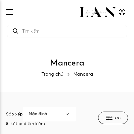
Tìm
kiếm
sản
phẩm
Mancera
Trang chủ
Mancera
Mặc định
Sắp xếp
Lọc
5
kết quả tìm kiếm