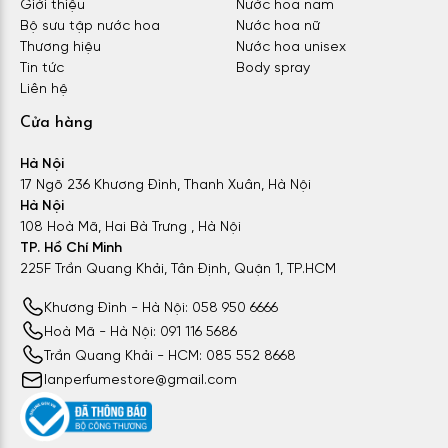
Giới thiệu
Nước hoa nam
Bộ sưu tập nước hoa
Nước hoa nữ
Thương hiệu
Nước hoa unisex
Tin tức
Body spray
Liên hệ
Cửa hàng
Hà Nội
17 Ngõ 236 Khương Đình, Thanh Xuân, Hà Nội
Hà Nội
108 Hoà Mã, Hai Bà Trưng , Hà Nội
TP. Hồ Chí Minh
225F Trần Quang Khải, Tân Định, Quận 1, TP.HCM
Khương Đình - Hà Nội: 058 950 6666
Hoà Mã - Hà Nội: 091 116 5686
Trần Quang Khải - HCM: 085 552 8668
lanperfumestore@gmail.com
Nước hoa Paris So Blue gây thương nhớ bởi hương thơm tươi