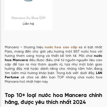
Mancera So Blue EDP
Liên hệ
Mancera – thương hiệu
nước hoa cao cấp
xa xỉ bật nhất
Paris, mang đến cho giới yêu hương một BST nước hoa với
hương thơm sang trọng và thiết kế tinh tế. Mỗi chai
nước
hoa Mancera
đều được điều chế từ nguồn nguyên liệu cao
cấp để tạo ra mùi thơm quyến rũ, tựa như một bản giao
hưởng đầy mê hoặc dành riêng cho những tâm hồn đang
tìm kiếm mùi hương khác biệt. Trong bài viết dưới đây,
LAN
Perfume
sẽ chia sẻ đến bạn TOP những chai nước hoa
Mancera hot nhất hiện nay.
Top 10+ loại nước hoa Mancera chính
hãng, được yêu thích nhất 2024