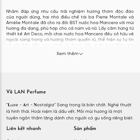
Nhằm đáp ứng nhu cầu trải nghiệm hương thơm độc đáo
của người dùng, hai nhà điều chế tài ba Pierre Montale và
Amélie Montale đã cho ra đời BST nước hoa Mancera với mùi
hương đa dạng, phù hợp cho cả nam và nữ. Lấy cảm hứng từ
thiết kế Art Deco, mỗi chai nước hoa Mancera đều sở hữu vẻ
ngoài sang trọng và hương thơm quyến rũ, thể hiện sự tự tin
và sức hấp dẫn của người sử dụng. Vậy nước hoa Mancera
mùi nào thơm nhất?
Xem thêm
Nước hoa Unisex Mancera Paris So Blue
Nằm trong BST mới mang tên “Blue”, perfume Mancera Paris
So Blue được đánh giá là sở hữu đầy đủ các tiêu chí cần có
của một lọ nước hoa đẳng cấp như đẹp – độc – lạ và có độ
Về LAN Perfume
lưu hương tốt. Được thiết kế dành riêng cho những tín đồ
trên 25 tuổi, nước hoa Mancera Paris So Blue gây ấn tượng
"𝐋uxe - 𝐀rt - 𝐍ostalgia" Sang trọng là bản chất. Nghệ thuật
mạnh mẽ nhờ mùi hương tươi mát, thơm ngọt kết hợp từ
là hình thái. Hoài niệm là dấu vết. Mỗi mùi hương là một
các loại trái cây, hoa hồng và gỗ. Cùng với thiết kế vỏ chai
tuyên ngôn thầm lặng dành cho người có gu sống riêng biệt.
tinh tế, phần thân trong suốt chứa đựng những tinh chất
nước hoa màu xanh biếc, Mancera Paris So Blue không chỉ
Liên kết nhanh
Sản phẩm
mang đến hương thơm sang trọng mà còn gợi nhớ về một
bờ biển xanh tuyệt đẹp.