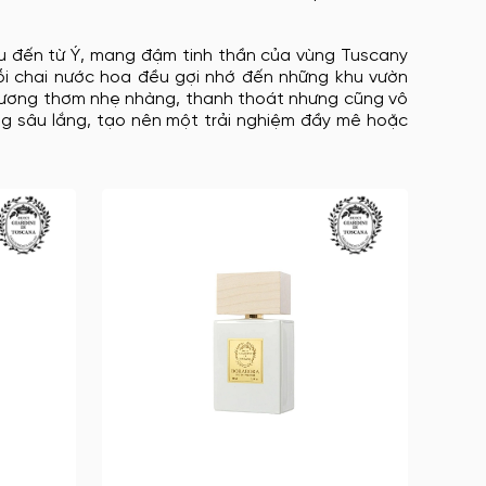
ệu đến từ Ý, mang đậm tinh thần của vùng Tuscany
mỗi chai nước hoa đều gợi nhớ đến những khu vườn
 Hương thơm nhẹ nhàng, thanh thoát nhưng cũng vô
ng sâu lắng, tạo nên một trải nghiệm đầy mê hoặc