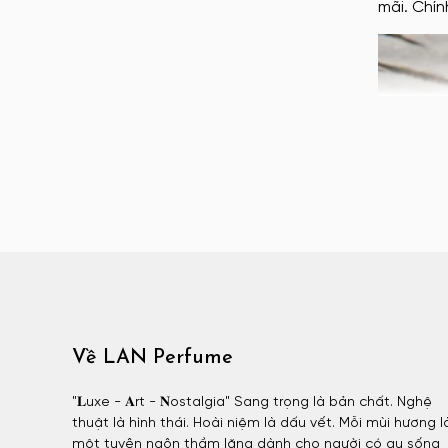
mãi. Chín
Atelier Materi unisex
Attar Collection
Attar Collection nữ
Attar Collection unisex
Azzaro
Azzaro nam
BDK
BDK nữ
BDK unisex
Billie Eilish
Billie Eilish nữ
BornToStandOut
Về LAN Perfume
BornToStandOut nữ
"𝐋uxe - 𝐀rt - 𝐍ostalgia" Sang trọng là bản chất. Nghệ
BornToStandOut unisex
thuật là hình thái. Hoài niệm là dấu vết. Mỗi mùi hương l
Bottega Veneta
một tuyên ngôn thầm lặng dành cho người có gu sống