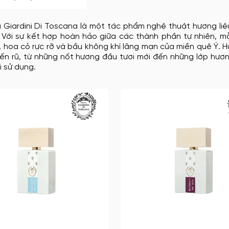
 Giardini Di Toscana là một tác phẩm nghệ thuật hương li
. Với sự kết hợp hoàn hảo giữa các thành phần tự nhiên, 
i, hoa cỏ rực rỡ và bầu không khí lãng mạn của miền quê Ý.
ến rũ, từ những nốt hương đầu tươi mới đến những lớp hươ
 sử dụng.