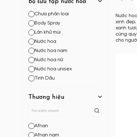
Bộ sưu tập nước hoa
Chưa phân loại
Nước hoa
xinh đẹp
Body Spray
xanh tươ
Lăn khử mùi
cùng quy
cho người
Nước hoa
Nước hoa nam
Nước hoa nữ
Nước hoa unisex
Tinh Dầu
Thương hiệu
Afnan
Afnan nam