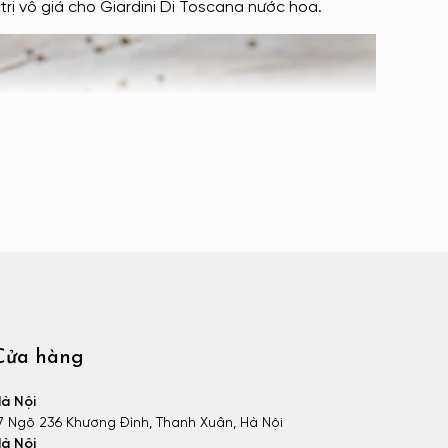
trị vô giá cho Giardini Di Toscana nước hoa.
Cửa hàng
à Nội
7 Ngõ 236 Khương Đình, Thanh Xuân, Hà Nội
à Nội