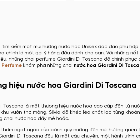
 tìm kiếm một mùi hương nước hoa Unisex độc đáo phù hợp 
na chính là một gợi ý hàng đầu dành cho bạn. Với những nố
ệu, những chai perfume Giardini Di Toscana đã chinh phục đ
 Perfume
khám phá những chai
nước hoa Giardini Di Tosc
g hiệu nước hoa Giardini Di Toscana
Di Toscana là một thương hiệu nước hoa cao cấp đến từ nước 
 khu vườn thơ mộng, Silvia đã khéo léo chắt lọc từng kho
g chai nước hoa đầy mê hoặc.
 thơm ngọt ngào của bánh quy nướng đến mùi hương quen th
iardini Di Toscana đều là một câu chuyện, một hành trình c