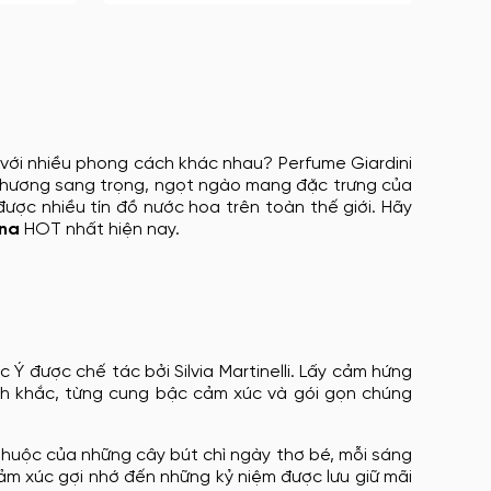
với nhiều phong cách khác nhau? Perfume Giardini
t hương sang trọng, ngọt ngào mang đặc trưng của
ược nhiều tín đồ nước hoa trên toàn thế giới. Hãy
ana
HOT nhất hiện nay.
Ý được chế tác bởi Silvia Martinelli. Lấy cảm hứng
ảnh khắc, từng cung bậc cảm xúc và gói gọn chúng
uộc của những cây bút chì ngày thơ bé, mỗi sáng
ảm xúc gợi nhớ đến những kỷ niệm được lưu giữ mãi