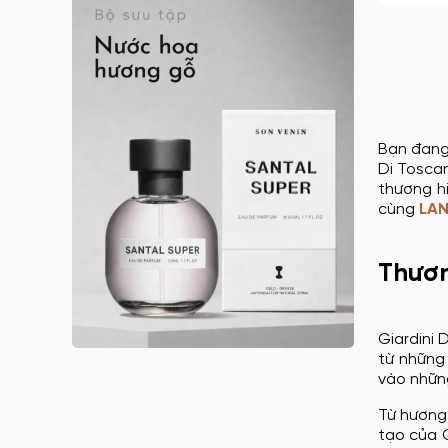
Anna Sui nữ
Arabian Oud
Argos
Argos nam
Argos nữ
Bạn đang
Argos unisex
Di Tosca
thương hi
Armaf
cùng
LAN
Armaf nam
Armaf nữ
Thươn
Armaf unisex
Astrophil & Stella
Giardini 
Astrophil & Stella unisex
từ những
Atelier des Ors
vào nhữn
Atelier des Ors unisex
Từ hương
tạo của G
Atelier Materi