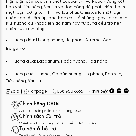
hiện diện của các tinh chất Labdanum và Hoắc hương kết
hợp với Tiêu hồng, Vanilla và Hoa hồng để phát triển thành
một loại hương tâm linh và lâu phai. Christos là một loại
nước hoa rất ấm áp, bao bọc cơ thể những ngày se se lạnh.
Mùi hương dù khoác lên da nam hay nữ cũng đều trở nên
cuốn hút lạ thường.
Hương
đầu: Hương nhang, Hổ phách Xtreme, Cam
Bergamot.
Hương giữa: Labdanum, Hoắc hương, Hoa hồng.
Hương cuối: Hương, Gỗ đàn hương, Hổ
phách, Benzoin,
Tiêu hồng, Vanilla.
Chia Sẻ:
Zalo
Fanpage
058 950 6666
Chính hãng 100%
Cam kết sản phẩm chính hãng 100%
Chính sách đổi trả
Chính sách đổi hàng và tích điểm thành viên
Tư vấn & hỗ trợ
Tư vấn và hỗ trợ gói quà miễn phí