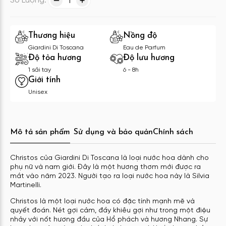
Số Lượng:
1
Thương hiệu
Nồng độ
Giardini Di Toscana
Eau de Parfum
Độ tỏa hương
Độ lưu hương
1 sải tay
6 - 8h
Giới tính
Unisex
Mô tả sản phẩm
Sử dụng và bảo quản
Chính sách
Christos của Giardini Di Toscana là loại nước hoa dành cho
phụ nữ và nam giới. Đây là một hương thơm mới được ra
mắt vào năm 2023. Người tạo ra loại nước hoa này là Silvia
Martinelli.
Christos là một loại nước hoa có đặc tính mạnh mẽ và
quyết đoán. Nét gợi cảm, đầy khiêu gợi như trong một điệu
nhảy với nốt hương đầu của Hổ phách và hương Nhang. Sự