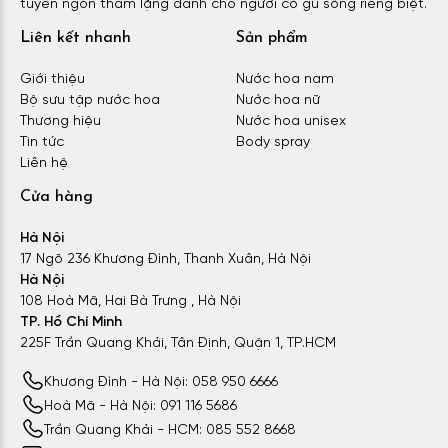
tuyên ngôn thầm lặng dành cho người có gu sống riêng biệt.
Liên kết nhanh
Sản phẩm
Giới thiệu
Nước hoa nam
Bộ sưu tập nước hoa
Nước hoa nữ
Thương hiệu
Nước hoa unisex
Tin tức
Body spray
Liên hệ
Cửa hàng
Hà Nội
17 Ngõ 236 Khương Đình, Thanh Xuân, Hà Nội
Hà Nội
108 Hoà Mã, Hai Bà Trưng , Hà Nội
TP. Hồ Chí Minh
225F Trần Quang Khải, Tân Định, Quận 1, TP.HCM
Khương Đình - Hà Nội: 058 950 6666
Hoà Mã - Hà Nội: 091 116 5686
Trần Quang Khải - HCM: 085 552 8668