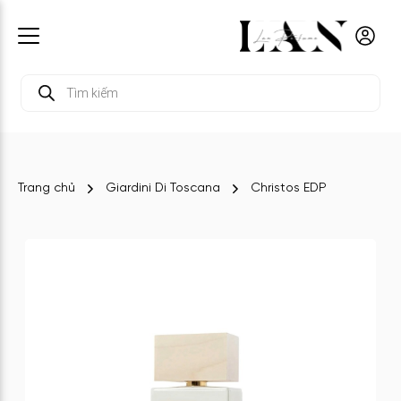
Tìm
kiếm
sản
phẩm
Trang chủ
Giardini Di Toscana
Christos EDP