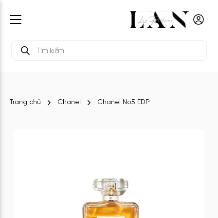
Tìm
kiếm
sản
phẩm
Trang chủ
Chanel
Chanel No5 EDP