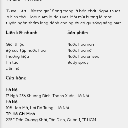
"𝐋uxe - 𝐀rt - 𝐍ostalgia" Sang trọng là bản chất. Nghệ thuật
là hình thái. Hoài niệm là dấu vết. Mỗi mùi hương là một
tuyên ngôn thầm lặng dành cho người có gu sống riêng biệt.
Liên kết nhanh
Sản phẩm
Giới thiệu
Nước hoa nam
Bộ sưu tập nước hoa
Nước hoa nữ
Thương hiệu
Nước hoa unisex
Tin tức
Body spray
Liên hệ
Cửa hàng
Hà Nội
17 Ngõ 236 Khương Đình, Thanh Xuân, Hà Nội
Hà Nội
108 Hoà Mã, Hai Bà Trưng , Hà Nội
TP. Hồ Chí Minh
225F Trần Quang Khải, Tân Định, Quận 1, TP.HCM