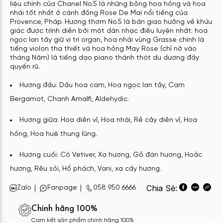
liệu chính của Chanel No.5 là những bông hoa hồng và hoa
nhài tốt nhất ở cánh đồng Rose De Mai nổi tiếng của
Provence, Pháp. Hương thơm No.5 là bản giao hưởng về khứu
giác được trình diễn bởi một dàn nhạc điêu luyện nhất: hoa
ngọc lan tây giữ vị trí organ, hoa nhài vùng Grasse chính là
tiếng violon tha thiết và hoa hồng May Rose (chỉ nở vào
tháng Năm) là tiếng dạo piano thánh thót du dương đầy
quyến rũ.
Hương đầu: Dầu hoa cam, Hoa ngọc lan tây, Cam
Bergamot, Chanh Amalfi, Aldehydic.
Hương giữa: Hoa diên vĩ, Hoa nhài, Rễ cây diên vĩ, Hoa
hồng, Hoa huệ thung lũng.
Hương cuối: Cỏ Vetiver, Xạ hương, Gỗ đàn hương, Hoắc
hương, Rêu sồi, Hổ phách, Vani, xạ cầy hương.
Chia Sẻ:
Zalo
Fanpage
058 950 6666
Chính hãng 100%
Cam kết sản phẩm chính hãng 100%