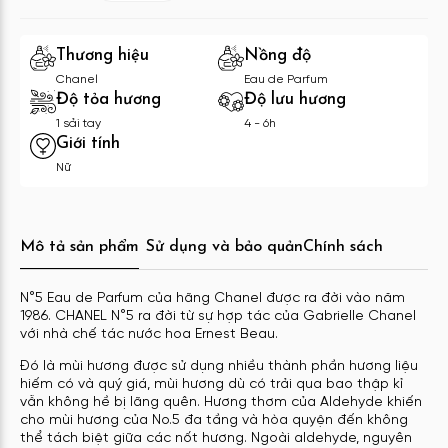
Thương hiệu
Nồng độ
Chanel
Eau de Parfum
Độ tỏa hương
Độ lưu hương
1 sải tay
4 - 6h
Giới tính
Nữ
Mô tả sản phẩm
Sử dụng và bảo quản
Chính sách
N°5 Eau de Parfum của hãng Chanel được ra đờ
i vào năm
1986. CHANEL N°5 ra đời từ sự hợp tác của Gabrielle Chanel
với nhà chế tác nước hoa Ernest Beau.
Đó là mùi hương được sử dụng nhiều thành phần hương liệu
hiếm có và quý giá, mùi hương dù có trải qua bao thập kỉ
vẫn không hề bị lãng quên. Hương thơm của Aldehyde khiến
cho mùi hương của No.5 đa tầng và hòa quyện đến không
th
ể tách biệt giữa các nốt hương. Ngoài aldehyde, nguyên