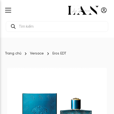
Tìm
kiếm
sản
phẩm
Trang chủ
Versace
Eros EDT