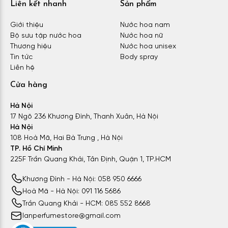
Liên kết nhanh
Sản phẩm
Giới thiệu
Nước hoa nam
Bộ sưu tập nước hoa
Nước hoa nữ
Thương hiệu
Nước hoa unisex
Tin tức
Body spray
Liên hệ
Cửa hàng
Hà Nội
17 Ngõ 236 Khương Đình, Thanh Xuân, Hà Nội
Hà Nội
108 Hoà Mã, Hai Bà Trưng , Hà Nội
TP. Hồ Chí Minh
225F Trần Quang Khải, Tân Định, Quận 1, TP.HCM
Khương Đình - Hà Nội: 058 950 6666
Hoà Mã - Hà Nội: 091 116 5686
Trần Quang Khải - HCM: 085 552 8668
lanperfumestore@gmail.com