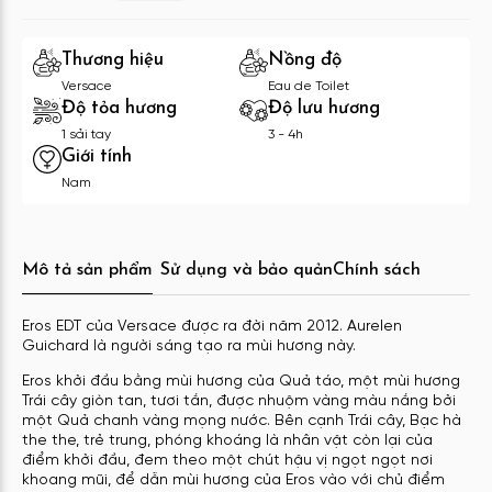
Thương hiệu
Nồng độ
Versace
Eau de Toilet
Độ tỏa hương
Độ lưu hương
1 sải tay
3 - 4h
Giới tính
Nam
Mô tả sản phẩm
Sử dụng và bảo quản
Chính sách
Eros EDT của Versace được ra đời năm 2012. Aurelen
Guichard là người sáng tạo ra mùi hương này.
Eros khởi đầu bằng mùi hương của Quả táo, một mùi hương
Trái cây giòn tan, tươi tắn, được nhuộm vàng màu nắng bởi
một Quả chanh vàng mọng nước. Bên cạnh Trái cây, Bạc hà
the the, trẻ trung, phóng khoáng là nhân vật còn lại của
điểm khởi đầu, đem theo một chút hậu vị ngọt ngọt nơi
khoang mũi, để dẫn mùi hương của Eros vào với chủ điểm