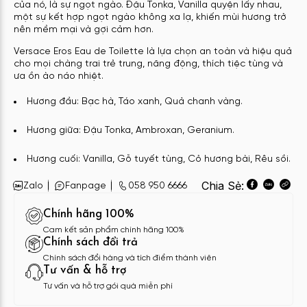
của nó, là sự ngọt ngào. Đậu Tonka, Vanilla quyện lấy nhau,
một sự kết hợp ngọt ngào không xa lạ, khiến mùi hương trở
nên mềm mại và gợi cảm hơn.
Versace Eros Eau de Toilette là lựa chọn an toàn và hiệu quả
cho mọi chàng trai trẻ trung, năng động, thích tiệc tùng và
ưa ồn ào náo nhiệt.
Hương đầu: Bạc hà, Táo xanh, Quả chanh vàng.
Hương giữa: Đậu Tonka, Ambroxan, Geranium.
Hương cuối: Vanilla, Gỗ tuyết tùng, Cỏ hương bài, Rêu sồi.
Chia Sẻ:
Zalo
Fanpage
058 950 6666
Chính hãng 100%
Cam kết sản phẩm chính hãng 100%
Chính sách đổi trả
Chính sách đổi hàng và tích điểm thành viên
Tư vấn & hỗ trợ
Tư vấn và hỗ trợ gói quà miễn phí