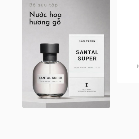
Anna Sui nữ
Arabian Oud
Argos
Argos nam
Argos nữ
Argos unisex
Armaf
Armaf nam
Armaf nữ
Armaf unisex
Astrophil & Stella
Astrophil & Stella unisex
Atelier des Ors
Atelier des Ors unisex
Atelier Materi