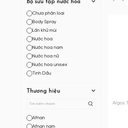
Bộ sưu tập nước hoa
Chưa phân loại
Body Spray
Lăn khử mùi
Nước hoa
Nước hoa nam
Nước hoa nữ
Nước hoa unisex
Tinh Dầu
Thương hiệu
Argos 
Afnan
Afnan nam