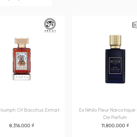
Triumph Of Bacchus Extrait
Ex Nihilo Fleur Narcotique 
De Parfum
8.316.000
₫
11.800.000
₫