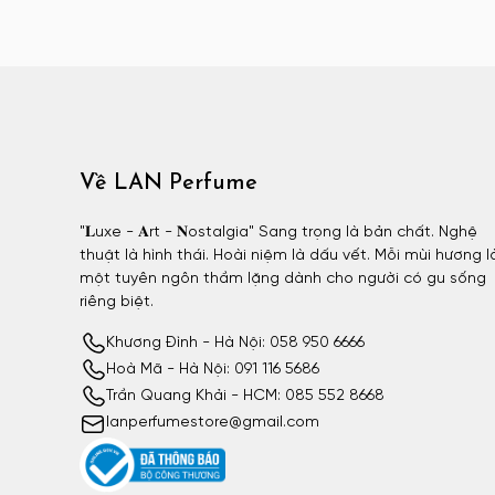
Atelier Materi unisex
Attar Collection
Attar Collection nữ
Attar Collection unisex
Azzaro
Về LAN Perfume
Azzaro nam
BDK
"𝐋uxe - 𝐀rt - 𝐍ostalgia" Sang trọng là bản chất. Nghệ
BDK nữ
thuật là hình thái. Hoài niệm là dấu vết. Mỗi mùi hương l
một tuyên ngôn thầm lặng dành cho người có gu sống
BDK unisex
riêng biệt.
Billie Eilish
Khương Đình - Hà Nội: 058 950 6666
Billie Eilish nữ
Hoà Mã - Hà Nội: 091 116 5686
BornToStandOut
Trần Quang Khải - HCM: 085 552 8668
BornToStandOut nữ
lanperfumestore@gmail.com
BornToStandOut unisex
Bottega Veneta