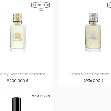
ilo My Sweetest Morphine
Exnihilo The Hedonist
9.200.000
₫
9.936.000
₫