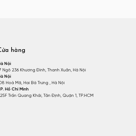
Cửa hàng
à Nội
7 Ngõ 236 Khương Đình, Thanh Xuân, Hà Nội
à Nội
08 Hoà Mã, Hai Bà Trưng , Hà Nội
P. Hồ Chí Minh
25F Trần Quang Khải, Tân Định, Quận 1, TP.HCM