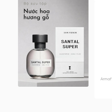
Anna Sui nữ
Arabian Oud
Argos
Argos nam
Argos nữ
Argos unisex
Armaf
Armaf nam
Armaf nữ
Armaf unisex
Astrophil & Stella
Armaf
Astrophil & Stella unisex
Atelier des Ors
Atelier des Ors unisex
Atelier Materi