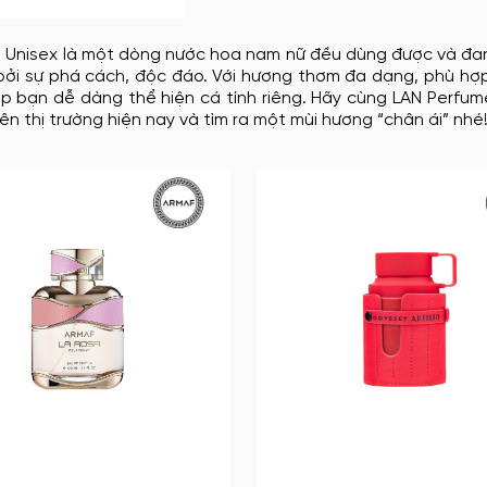
 Unisex
là một dòng nước hoa nam nữ đều dùng được và đang
bởi sự phá cách, độc đáo. Với hương thơm đa dạng, phù hợ
úp bạn dễ dàng thể hiện cá tính riêng. Hãy cùng
LAN Perfum
rên thị trường hiện nay và tìm ra một mùi hương “chân ái” nhé