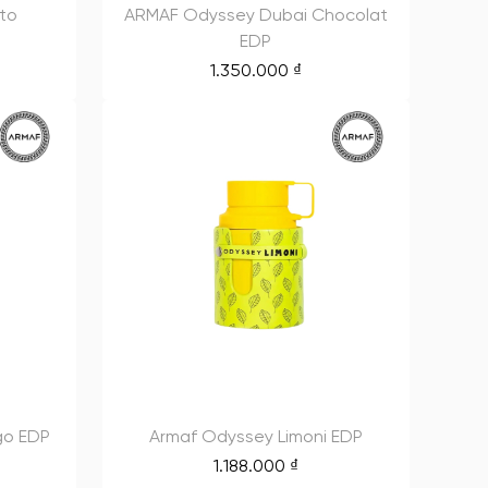
to
ARMAF Odyssey Dubai Chocolat
EDP
1.350.000
₫
go EDP
Armaf Odyssey Limoni EDP
1.188.000
₫