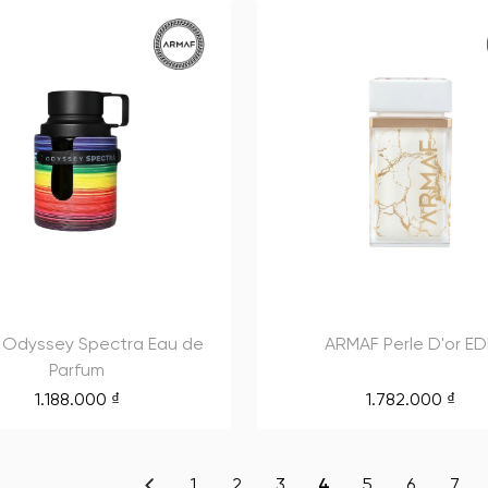
 Odyssey Spectra Eau de
ARMAF Perle D'or E
Parfum
1.188.000
₫
1.782.000
₫
1
2
3
4
5
6
7