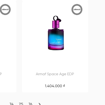
DP
Armaf Space Age EDP
1.404.000
₫
…
74
75
76