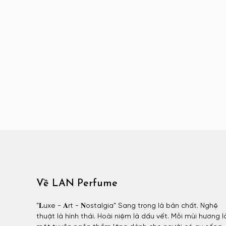
Atelier Materi unisex
Attar Collection
Attar Collection nữ
Attar Collection unisex
Azzaro
Azzaro nam
BDK
BDK nữ
BDK unisex
Billie Eilish
Billie Eilish nữ
BornToStandOut
Về LAN Perfume
BornToStandOut nữ
BornToStandOut unisex
"𝐋uxe - 𝐀rt - 𝐍ostalgia" Sang trọng là bản chất. Nghệ
thuật là hình thái. Hoài niệm là dấu vết. Mỗi mùi hương l
Bottega Veneta