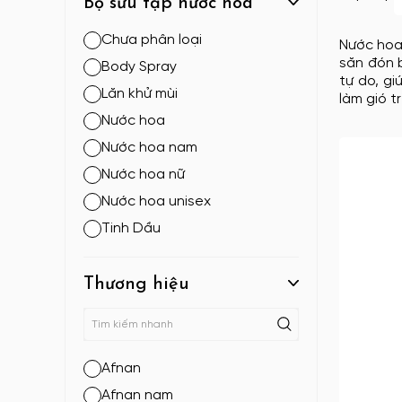
Bộ sưu tập nước hoa
Chưa phân loại
Nước hoa
săn đón 
Body Spray
tự do, gi
Lăn khử mùi
làm gió t
Nước hoa
Nước hoa nam
Nước hoa nữ
Nước hoa unisex
Tinh Dầu
Thương hiệu
Afnan
Afnan nam