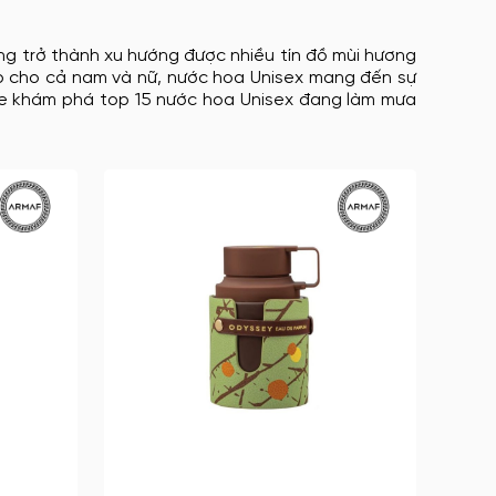
 trở thành xu hướng được nhiều tín đồ mùi hương
p cho cả nam và nữ, nước hoa Unisex mang đến sự
e
khám phá top 15 nước hoa Unisex đang làm mưa
!