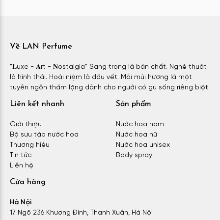
Về LAN Perfume
"𝐋uxe - 𝐀rt - 𝐍ostalgia" Sang trọng là bản chất. Nghệ thuật
là hình thái. Hoài niệm là dấu vết. Mỗi mùi hương là một
tuyên ngôn thầm lặng dành cho người có gu sống riêng biệt.
Liên kết nhanh
Sản phẩm
Giới thiệu
Nước hoa nam
Bộ sưu tập nước hoa
Nước hoa nữ
Thương hiệu
Nước hoa unisex
Tin tức
Body spray
Liên hệ
Cửa hàng
Hà Nội
17 Ngõ 236 Khương Đình, Thanh Xuân, Hà Nội