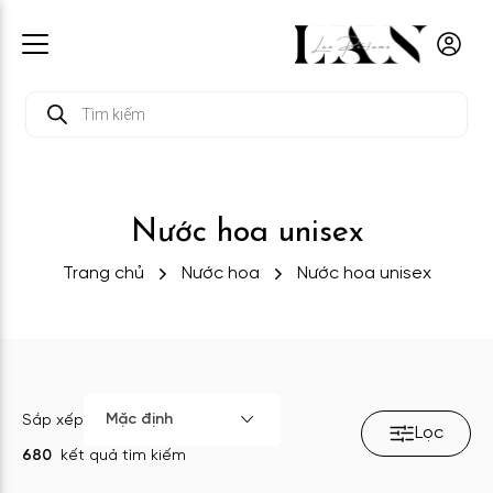
Tìm
kiếm
sản
phẩm
Nước hoa unisex
Trang chủ
Nước hoa
Nước hoa unisex
Mặc định
Sắp xếp
Lọc
680
kết quả tìm kiếm