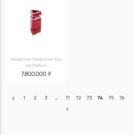
Voluptious Seduction Eau
De Parfum
7.800.000
₫
1
2
3
…
71
72
73
74
75
76