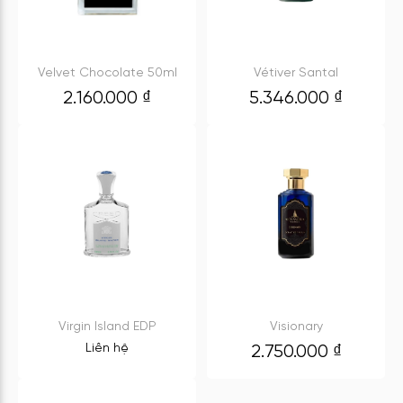
Velvet Chocolate 50ml
Vétiver Santal
2.160.000
₫
5.346.000
₫
Virgin Island EDP
Visionary
Liên hệ
2.750.000
₫