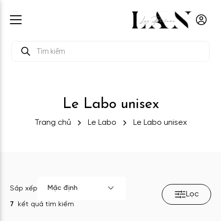
Tìm
kiếm
sản
phẩm
Le Labo unisex
Trang chủ
Le Labo
Le Labo unisex
Mặc định
Sắp xếp
Lọc
7
kết quả tìm kiếm