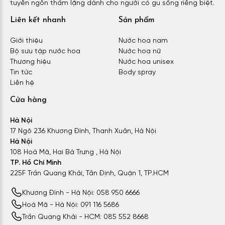
tuyên ngôn thầm lặng dành cho người có gu sống riêng biệt.
Liên kết nhanh
Sản phẩm
Giới thiệu
Nước hoa nam
Bộ sưu tập nước hoa
Nước hoa nữ
Thương hiệu
Nước hoa unisex
Tin tức
Body spray
Liên hệ
Cửa hàng
Hà Nội
17 Ngõ 236 Khương Đình, Thanh Xuân, Hà Nội
Hà Nội
108 Hoà Mã, Hai Bà Trưng , Hà Nội
TP. Hồ Chí Minh
225F Trần Quang Khải, Tân Định, Quận 1, TP.HCM
Khương Đình - Hà Nội: 058 950 6666
Hoà Mã - Hà Nội: 091 116 5686
Trần Quang Khải - HCM: 085 552 8668