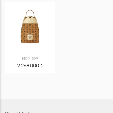
MCM EDP
2.268.000
₫