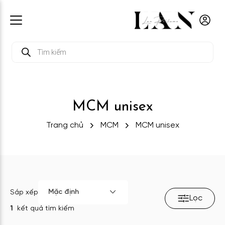
Tìm
kiếm
sản
phẩm
MCM unisex
Trang chủ
MCM
MCM unisex
Mặc định
Sắp xếp
Lọc
1
kết quả tìm kiếm