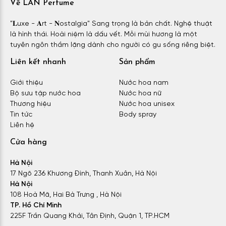
Về LAN Perfume
"𝐋uxe - 𝐀rt - 𝐍ostalgia" Sang trọng là bản chất. Nghệ thuật
là hình thái. Hoài niệm là dấu vết. Mỗi mùi hương là một
tuyên ngôn thầm lặng dành cho người có gu sống riêng biệt.
Liên kết nhanh
Sản phẩm
Giới thiệu
Nước hoa nam
Bộ sưu tập nước hoa
Nước hoa nữ
Thương hiệu
Nước hoa unisex
Tin tức
Body spray
Liên hệ
Cửa hàng
Hà Nội
17 Ngõ 236 Khương Đình, Thanh Xuân, Hà Nội
Hà Nội
108 Hoà Mã, Hai Bà Trưng , Hà Nội
TP. Hồ Chí Minh
225F Trần Quang Khải, Tân Định, Quận 1, TP.HCM