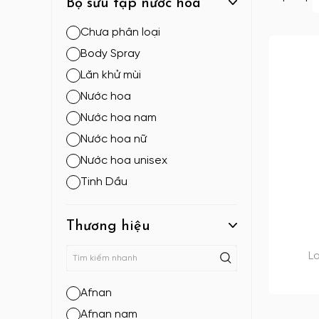
Bộ sưu tập nước hoa
Chưa phân loại
Body Spray
Lăn khử mùi
Nước hoa
Nước hoa nam
Nước hoa nữ
Nước hoa unisex
Tinh Dầu
Thương hiệu
L
Afnan
Afnan nam