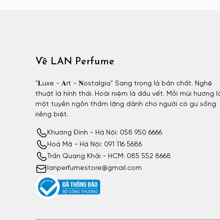
Atelier Materi unisex
Attar Collection
Attar Collection nữ
Attar Collection unisex
Về LAN Perfume
Azzaro
Azzaro nam
"𝐋uxe - 𝐀rt - 𝐍ostalgia" Sang trọng là bản chất. Nghệ
thuật là hình thái. Hoài niệm là dấu vết. Mỗi mùi hương l
BDK
một tuyên ngôn thầm lặng dành cho người có gu sống
BDK nữ
riêng biệt.
BDK unisex
Khương Đình - Hà Nội: 058 950 6666
Billie Eilish
Hoà Mã - Hà Nội: 091 116 5686
Billie Eilish nữ
Trần Quang Khải - HCM: 085 552 8668
lanperfumestore@gmail.com
BornToStandOut
BornToStandOut nữ
BornToStandOut unisex
Bottega Veneta