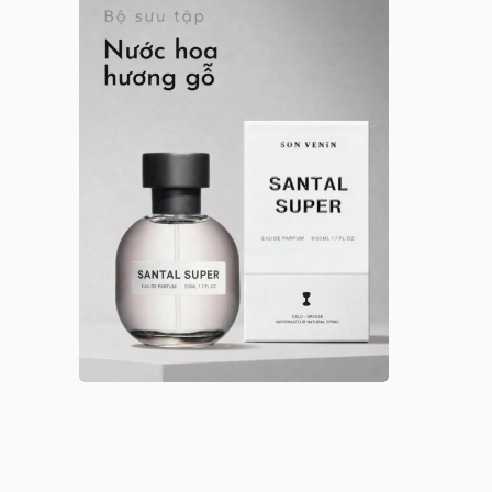
Anna Sui nữ
Arabian Oud
Argos
Argos nam
Argos nữ
Argos unisex
Armaf
Armaf nam
Armaf nữ
Armaf unisex
Astrophil & Stella
Astrophil & Stella unisex
Atelier des Ors
Atelier des Ors unisex
Atelier Materi