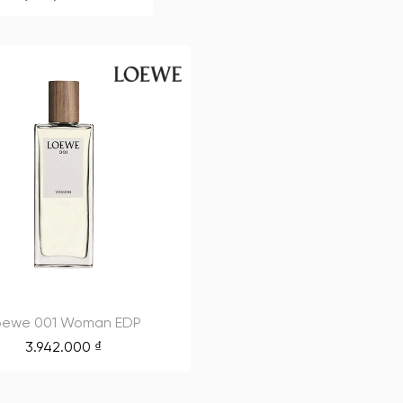
oewe 001 Woman EDP
3.942.000
₫