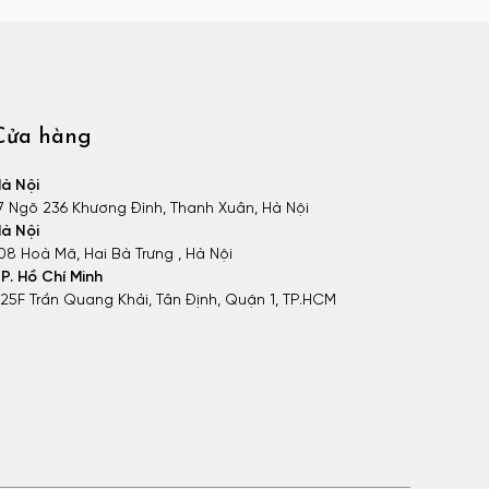
Cửa hàng
à Nội
7 Ngõ 236 Khương Đình, Thanh Xuân, Hà Nội
à Nội
08 Hoà Mã, Hai Bà Trưng , Hà Nội
P. Hồ Chí Minh
25F Trần Quang Khải, Tân Định, Quận 1, TP.HCM