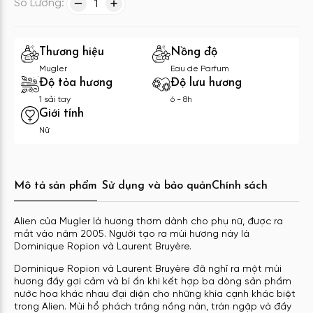
Số Lượng:
1
Thương hiệu
Nồng độ
Mugler
Eau de Parfum
Độ tỏa hương
Độ lưu hương
1 sải tay
6 - 8h
Giới tính
Nữ
Mô tả sản phẩm
Sử dụng và bảo quản
Chính sách
Alien của Mugler là hương thơm dành cho phụ nữ, được ra
mắt vào năm 2005. Người tạo ra mùi hương này là
Dominique Ropion và Laurent Bruyère.
Dominique Ropion và Laurent Bruyère đã nghĩ ra một mùi
hương đầy gợi cảm và bí ẩn khi kết hợp ba dòng sản phẩm
nước hoa khác nhau đại diện cho những khía cạnh khác biệt
trong Alien. Mùi hổ phách trắng nồng nàn, tràn ngập và đầy