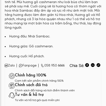
tinh tế. Mùi hương gỗ cashmeran như loài bùa chú làm bạn
sẽ phải say mê. Cuối cùng sẽ là hương hoa cỏ thơm ngát với
hoa nhài Sambac đầy ấm áp và rực rỡ như ánh mặt trời. Mỗi
tầng hương được làm đơn giản từ Hoa nhài, Hương gỗ và Hổ
phách, nhưng cả 3 lại hòa quyện nhau như 1 cá thể và hỗ trợ
nhau mang lại một bản hòa ca trầm bổng, thư thái, lay động
lòng người.
Hươn
g đầu: Nhài Sambac.
Hương giữa: Gỗ cashmeran.
Hương cuối: Hổ phách.
Chia Sẻ:
Zalo
Fanpage
058 950 6666
Chính hãng 100%
Cam kết sản phẩm chính hãng 100%
Chính sách đổi trả
Chính sách đổi hàng và tích điểm thành viên
Tư vấn & hỗ trợ
Tư vấn và hỗ trợ gói quà miễn phí