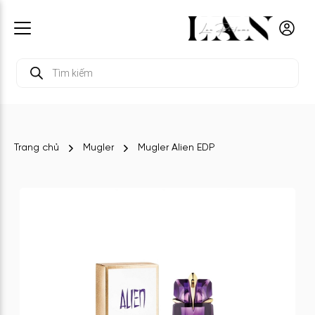
Tìm
kiếm
sản
phẩm
Trang chủ
Mugler
Mugler Alien EDP