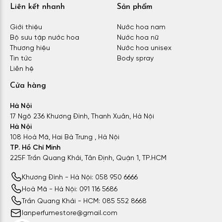
Liên kết nhanh
Sản phẩm
Giới thiệu
Nước hoa nam
Bộ sưu tập nước hoa
Nước hoa nữ
Thương hiệu
Nước hoa unisex
Tin tức
Body spray
Liên hệ
Cửa hàng
Hà Nội
17 Ngõ 236 Khương Đình, Thanh Xuân, Hà Nội
Hà Nội
108 Hoà Mã, Hai Bà Trưng , Hà Nội
TP. Hồ Chí Minh
225F Trần Quang Khải, Tân Định, Quận 1, TP.HCM
Khương Đình - Hà Nội: 058 950 6666
Hoà Mã - Hà Nội: 091 116 5686
Trần Quang Khải - HCM: 085 552 8668
lanperfumestore@gmail.com