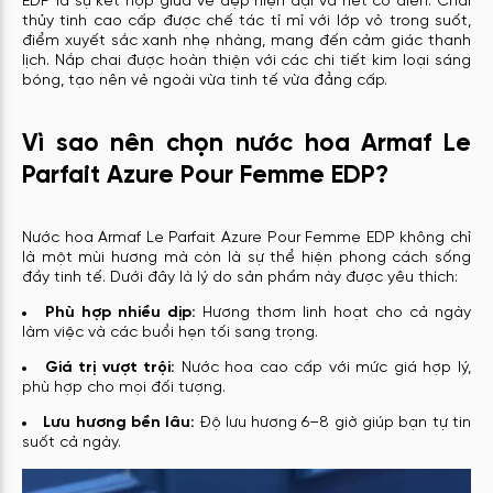
EDP là sự kết hợp giữa vẻ đẹp hiện đại và nét cổ điển. Chai
thủy tinh cao cấp được chế tác tỉ mỉ với lớp vỏ trong suốt,
điểm xuyết sắc xanh nhẹ nhàng, mang đến cảm giác thanh
lịch. Nắp chai được hoàn thiện với các chi tiết kim loại sáng
bóng, tạo nên vẻ ngoài vừa tinh tế vừa đẳng cấp.
Vì sao nên chọn nước hoa Armaf Le
Parfait Azure Pour Femme EDP?
Nước hoa Armaf Le Parfait Azure Pour Femme EDP không chỉ
là một mùi hương mà còn là sự thể hiện phong cách sống
đầy tinh tế. Dưới đây là lý do sản phẩm này được yêu thích:
Phù hợp nhiều dịp:
Hương thơm linh hoạt cho cả ngày
làm việc và các buổi hẹn tối sang trọng.
Giá trị vượt trội:
Nước hoa cao cấp với mức giá hợp lý,
phù hợp cho mọi đối tượng.
Lưu hương bền lâu:
Độ lưu hương 6–8 giờ giúp bạn tự tin
suốt cả ngày.