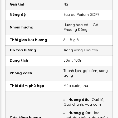
Giới tính
Nữ
Nồng độ
Eau de Parfum (EDP)
Hương hoa cỏ – Gỗ –
Nhóm hương
Phương Đông
Thời gian lưu hương
6 – 8 giờ
Độ tỏa hương
Trong vòng 1 sải tay
Dung tích
50ml, 100ml
Thanh lịch, gợi cảm, sang
Phong cách
trọng
Thời điểm phù hợp
Mùa xuân, thu
Hương đầu:
Quả lê,
Quả chanh, Hoa cam
Hương giữa:
Hoa
Các tầng hương
nhài, Hoa hồng, Hoa mẫu