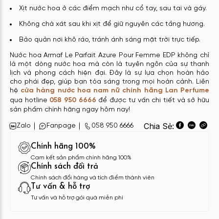
Xịt nước hoa ở các điểm mạch như cổ tay, sau tai và gáy.
Không chà xát sau khi xịt để giữ nguyên các tầng hương.
Bảo quản nơi khô ráo, tránh ánh sáng mặt trời trực tiếp.
Nước hoa Armaf Le Parfait Azure Pour Femme EDP không chỉ
là một dòng nước hoa mà còn là tuyên ngôn của sự thanh
lịch và phong cách hiện đại. Đây là sự lựa chọn hoàn hảo
cho phái đẹp, giúp bạn tỏa sáng trong mọi hoàn cảnh. Liên
hệ
cửa hàng nước hoa nam nữ chính hãng Lan Perfume
qua hotline
058 950 6666
để được tư vấn chi tiết và sở hữu
sản phẩm chính hãng ngay hôm nay!
Chia Sẻ:
Zalo
Fanpage
058 950 6666
Chính hãng 100%
Cam kết sản phẩm chính hãng 100%
Chính sách đổi trả
Chính sách đổi hàng và tích điểm thành viên
Tư vấn & hỗ trợ
Tư vấn và hỗ trợ gói quà miễn phí