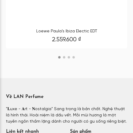
Loewe Paula’s Ibiza Electic EDT
2.559.600
₫
Về LAN Perfume
"𝐋uxe - 𝐀rt - 𝐍ostalgia" Sang trọng là bản chất. Nghệ thuật
là hình thái. Hoài niệm là dấu vết. Mỗi mùi hương là một
tuyên ngôn thầm lặng dành cho người có gu sống riêng biệt.
Liên kết nhanh
Sản phẩm