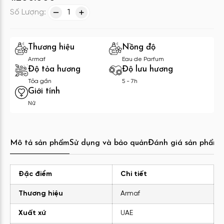
Số Lượng:
1
Thương hiệu
Nồng độ
Armaf
Eau de Parfum
Độ tỏa hương
Độ lưu hương
Tỏa gần
5 - 7h
Giới tính
Nữ
Mô tả sản phẩm
Sử dụng và bảo quản
Đánh giá sản phẩm
C
Đặc điểm
Chi tiết
Thương hiệu
Armaf
Xuất xứ
UAE