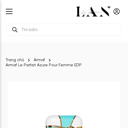
Tìm
kiếm
sản
phẩm
Trang chủ
Armaf
Armaf Le Parfait Azure Pour Femme EDP