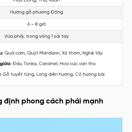
Mùa Đông, Thu, Xuân
Hương gỗ phương Đông
6 – 8 giờ
Vừa phải, trong vòng 1 sải tay
u:
Quả cam, Quýt Mandarin, Xô thơm, Nghệ tây
giữa:
Đậu Tonka, Caramel, Hoa cúc vạn thọ
:
Gỗ tuyết tùng, Long diên hương, Cỏ hương bài
g định phong cách phái mạnh