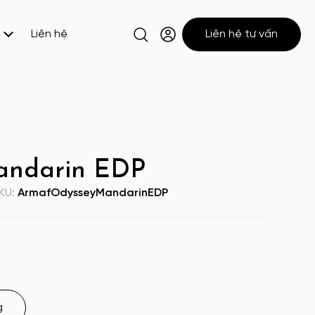
Liên hệ
Liên hệ tư vấn
andarin EDP
KU:
ArmafOdysseyMandarinEDP
g