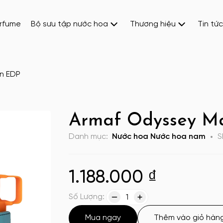
erfume
Bộ sưu tập nước hoa
Thương hiệu
Tin tức
n EDP
Armaf Odyssey M
Danh mục:
Nước hoa
Nước hoa nam
S
1.188.000
₫
Số Lượng:
1
Mua ngay
Thêm vào giỏ hàn