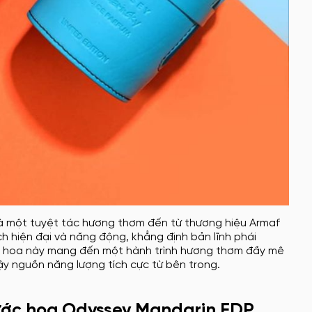
à một tuyệt tác hương thơm đến từ thương hiệu Armaf
h hiện đại và năng động, khẳng định bản lĩnh phái
ước hoa này mang đến một hành trình hương thơm đầy mê
ậy nguồn năng lượng tích cực từ bên trong.
nước hoa Odyssey Mandarin EDP