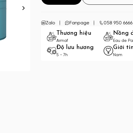
Zalo
Fanpage
058 950 6666
Thương hiệu
Nồng 
Armaf
Eau de Pa
Độ lưu hương
Giới tí
5 - 7h
Nam