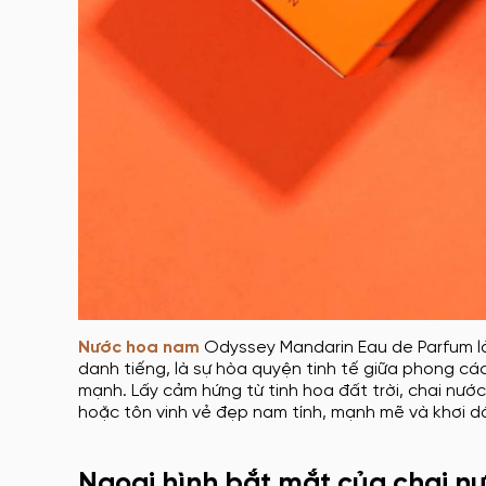
Nước hoa nam
Odyssey Mandarin Eau de Parfum l
danh tiếng, là sự hòa quyện tinh tế giữa phong các
mạnh. Lấy cảm hứng từ tinh hoa đất trời, chai n
hoặc tôn vinh vẻ đẹp nam tính, mạnh mẽ và khơi d
Ngoại hình bắt mắt của chai 