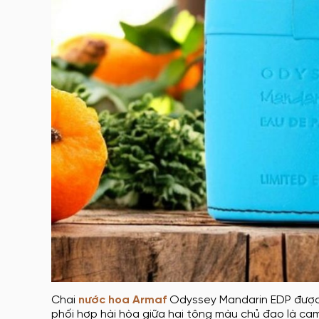
Chai
nước hoa Armaf
Odyssey Mandarin EDP được l
phối hợp hài hòa giữa hai tông màu chủ đạo là cam