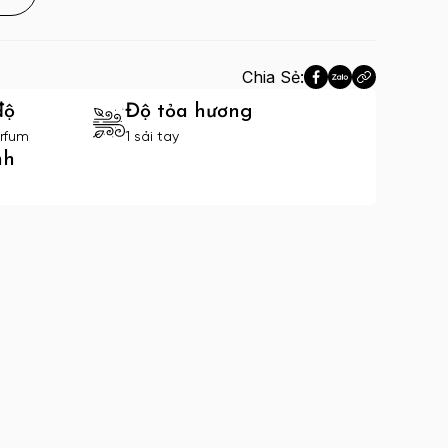
Chia Sẻ:
độ
Độ tỏa hương
rfum
1 sải tay
nh