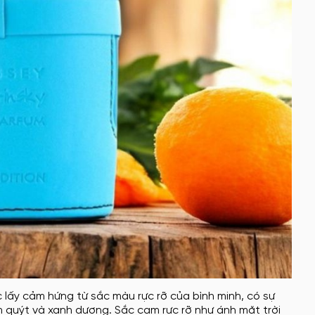
ấy cảm hứng từ sắc màu rực rỡ của bình minh, có sự
 quýt và xanh dương. Sắc cam rực rỡ như ánh mặt trời