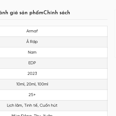
ánh giá sản phẩm
Chính sách
Armaf
Ả Rập
Nam
EDP
2023
10ml, 20ml, 100ml
25+
Lịch lãm, Tinh tế, Cuốn hút