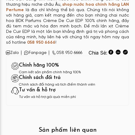
thương hiệu niche châu Âu,
shop nước hoa chính hãng LAN
Perfume
là địa chỉ không thể bỏ qua. Chúng tôi nói không
với hàng giả, cam kết mang đến cho bạn những chai nước
hoa BDK Parfums Crème De Cuir EDP 100% chính hãng, đầy
đủ tem mác và hóa đơn minh bạch. Để mỗi lần xịt Crème
De Cuir EDP là một lần bạn khẳng định giá trị và phong cách
của riêng mình, hãy liên hệ với chúng tôi ngay hôm nay qua
số hotline
058 950 6666
!
Chia Sẻ:
Zalo
Fanpage
058 950 6666
Chính hãng 100%
Cam kết sản phẩm chính hãng 100%
Chính sách đổi trả
Chính sách đổi hàng và tích điểm thành viên
Tư vấn & hỗ trợ
Tư vấn và hỗ trợ gói quà miễn phí
Sản phẩm liên quan