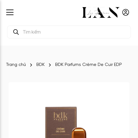
Tìm
kiếm
sản
phẩm
Trang chủ
BDK
BDK Parfums Crème De Cuir EDP