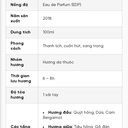
Nồng độ
Eau de Parfum (EDP)
Năm sản
2018
xuất
Dung tích
100ml
Phong
Thanh lịch, cuốn hút, sang trọng
cách
Nhóm
Hương da thuộc
hương
Thời gian
6 – 8h
lưu hương
Độ tỏa
1 sải tay
hương
Hương đầu:
Quýt hồng, Dứa, Cam
Bergamot
Các tầng
Hương giữa:
Tiêu hồng, Gỗ đàn