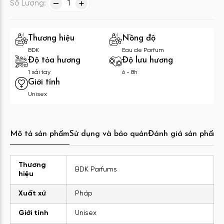
Số Lượng:
1
Thương hiệu
Nồng độ
BDK
Eau de Parfum
Độ tỏa hương
Độ lưu hương
1 sải tay
6 - 8h
Giới tính
Unisex
Mô tả sản phẩm
Sử dụng và bảo quản
Đánh giá sản phẩm
C
Thương
BDK Parfums
hiệu
Xuất xứ
Pháp
Giới tính
Unisex