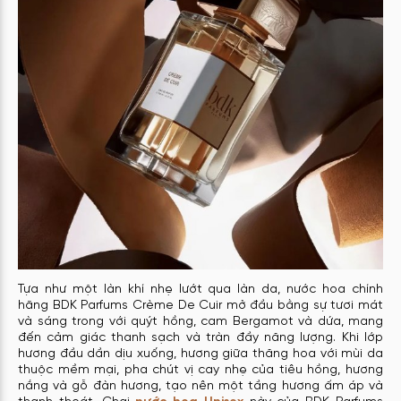
Tựa như một làn khí nhẹ lướt qua làn da, nước hoa chính
hãng BDK Parfums Crème De Cuir mở đầu bằng sự tươi mát
và sáng trong với quýt hồng, cam Bergamot và dứa, mang
đến cảm giác thanh sạch và tràn đầy năng lượng. Khi lớp
hương đầu dần dịu xuống, hương giữa thăng hoa với mùi da
thuộc mềm mại, pha chút vị cay nhẹ của tiêu hồng, hương
nắng và gỗ đàn hương, tạo nên một tầng hương ấm áp và