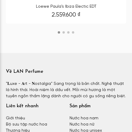
Loewe Paula’s Ibiza Electic EDT
2.559.600
₫
Về LAN Perfume
"𝐋uxe - 𝐀rt - 𝐍ostalgia" Sang trọng là bản chất. Nghệ thuật
là hình thái. Hoài niệm là dấu vết. Mỗi mùi hương là một
tuyên ngôn thầm lặng dành cho người có gu sống riêng biệt.
Liên kết nhanh
Sản phẩm
Giới thiệu
Nước hoa nam
Bộ sưu tập nước hoa
Nước hoa nữ
Thương hiệu
Nước hoa unisex