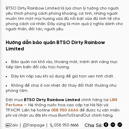
BTSO Dirty Rainbow Limited là lựa chọn lý tưởng cho người
yêu thích phong cách phóng khoáng, cá tính, những người
muốn tìm một mùi hương vừa đủ nổi bật vừa đủ tinh tế cho
phong cách cá nhân. Đây cũng là món quà ý nghĩa dành cho
người thân, đối tác, người yêu.
Hướng dẫn bảo quản BTSO Dirty Rainbow
Limited
Bảo quản nơi khô ráo, thoáng mát, tránh ánh nắng trực
tiếp làm biến đổi cấu trúc hương.
Đậy kín nắp sau khi sử dụng để giữ trọn vẹn tinh chất.
Không để chai ở nơi nhiệt độ thay đổi thất thường như
phòng tắm.
Đặt mua
BTSO Dirty Rainbow Limited
chính hãng tại
LAN
Perfume
— Hệ thống nước hoa cao cấp tại Hà Nội và
TP.HCM. Liên hệ hotline
058 950 6666
để được tư vấn miễn
phí và nhận ưu đãi khi mua BornToStandOut chính hãng.
Chia Sẻ:
Zalo
Fanpage
058 950 6666