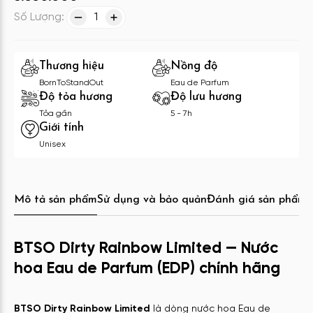
Số Lượng:
1
Thương hiệu
Nồng độ
BornToStandOut
Eau de Parfum
Độ tỏa hương
Độ lưu hương
Tỏa gần
5 - 7h
Giới tính
Unisex
Mô tả sản phẩm
Sử dụng và bảo quản
Đánh giá sản phẩm
C
BTSO Dirty Rainbow Limited — Nước
hoa Eau de Parfum (EDP) chính hãng
BTSO Dirty Rainbow Limited
là dòng nước hoa Eau de