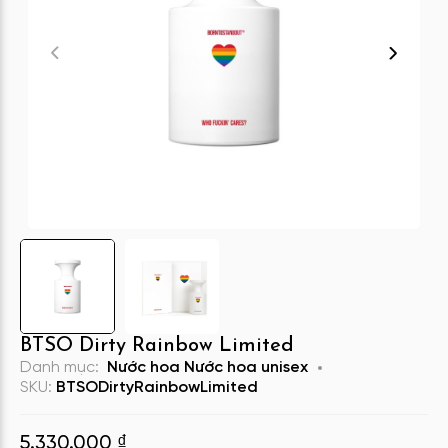
BTSO Dirty Rainbow Limited
Danh mục:
Nước hoa
Nước hoa unisex
SKU:
BTSODirtyRainbowLimited
5.330.000
₫