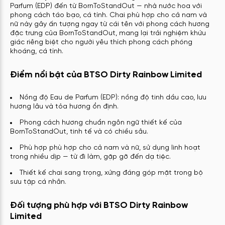
Parfum (EDP) đến từ BornToStandOut — nhà nước hoa với
phong cách táo bạo, cá tính. Chai phù hợp cho cả nam và
nữ này gây ấn tượng ngay từ cái tên với phong cách hương
đặc trưng của BornToStandOut, mang lại trải nghiệm khứu
giác riêng biệt cho người yêu thích phong cách phóng
khoáng, cá tính.
Điểm nổi bật của BTSO Dirty Rainbow Limited
Nồng độ Eau de Parfum (EDP): nồng độ tinh dầu cao, lưu
hương lâu và tỏa hương ổn định.
Phong cách hương chuẩn ngôn ngữ thiết kế của
BornToStandOut, tinh tế và có chiều sâu.
Phù hợp phù hợp cho cả nam và nữ, sử dụng linh hoạt
trong nhiều dịp — từ đi làm, gặp gỡ đến dạ tiệc.
Thiết kế chai sang trọng, xứng đáng góp mặt trong bộ
sưu tập cá nhân.
Đối tượng phù hợp với BTSO Dirty Rainbow
Limited