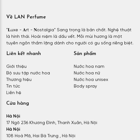
Về LAN Perfume
"𝐋uxe - 𝐀rt - 𝐍ostalgia" Sang trọng là bản chất. Nghệ thuật
là hình thái. Hoài niệm là dấu vết. Mỗi mùi hương là một
tuyên ngôn thầm lặng dành cho người có gu sống riêng biệt.
Liên kết nhanh
Sản phẩm
Giới thiệu
Nước hoa nam
Bộ sưu tập nước hoa
Nước hoa nữ
Thương hiệu
Nước hoa unisex
Tin tức
Body spray
Liên hệ
Cửa hàng
Hà Nội
17 Ngõ 236 Khương Đình, Thanh Xuân, Hà Nội
Hà Nội
108 Hoà Mã, Hai Bà Trưng , Hà Nội