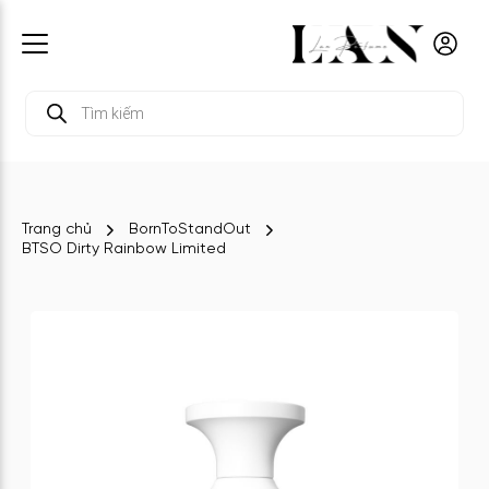
Tìm
kiếm
sản
phẩm
Trang chủ
BornToStandOut
BTSO Dirty Rainbow Limited