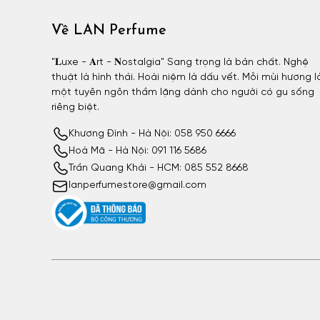
Về LAN Perfume
"𝐋uxe - 𝐀rt - 𝐍ostalgia" Sang trọng là bản chất. Nghệ
thuật là hình thái. Hoài niệm là dấu vết. Mỗi mùi hương l
một tuyên ngôn thầm lặng dành cho người có gu sống
riêng biệt.
Khương Đình - Hà Nội: 058 950 6666
Hoà Mã - Hà Nội: 091 116 5686
Trần Quang Khải - HCM: 085 552 8668
lanperfumestore@gmail.com