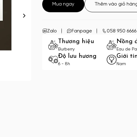
Mua ngay
Thêm vào giỏ hàn
Zalo
Fanpage
058 950 6666
Thương hiệu
Nồng 
Burberry
Eau de Pa
Độ lưu hương
Giới tí
6 - 8h
Nam