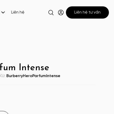
Liên hệ
Liên hệ tư vấn
fum Intense
KU:
BurberryHeroParfumIntense