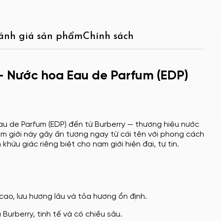
ánh giá sản phẩm
Chính sách
— Nước hoa Eau de Parfum (EDP)
u de Parfum (EDP) đến từ Burberry — thương hiệu nước
am giới này gây ấn tượng ngay từ cái tên với phong cách
khứu giác riêng biệt cho nam giới hiện đại, tự tin.
cao, lưu hương lâu và tỏa hương ổn định.
urberry, tinh tế và có chiều sâu.