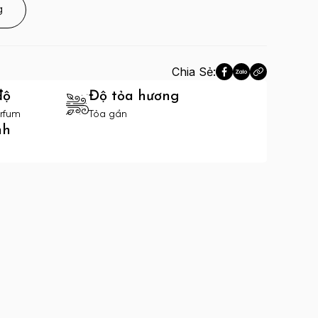
g
Chia Sẻ:
độ
Độ tỏa hương
rfum
Tỏa gần
nh