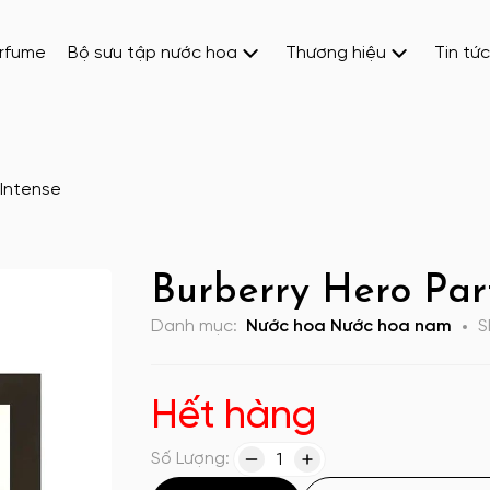
erfume
Bộ sưu tập nước hoa
Thương hiệu
Tin tức
 Intense
Burberry Hero Par
Danh mục:
Nước hoa
Nước hoa nam
S
Hết hàng
Số Lượng:
1