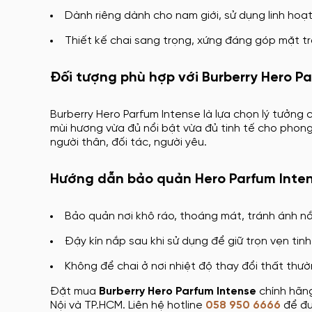
Dành riêng dành cho nam giới, sử dụng linh hoạt
Thiết kế chai sang trọng, xứng đáng góp mặt t
Đối tượng phù hợp với Burberry Hero P
Burberry Hero Parfum Intense là lựa chọn lý tưởng 
mùi hương vừa đủ nổi bật vừa đủ tinh tế cho phon
người thân, đối tác, người yêu.
Hướng dẫn bảo quản Hero Parfum Inte
Bảo quản nơi khô ráo, thoáng mát, tránh ánh nắ
Đậy kín nắp sau khi sử dụng để giữ trọn vẹn tinh
Không để chai ở nơi nhiệt độ thay đổi thất thư
Đặt mua
Burberry Hero Parfum Intense
chính hãn
Nội và TP.HCM. Liên hệ hotline
058 950 6666
để đư