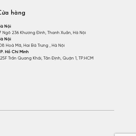
Cửa hàng
à Nội
7 Ngõ 236 Khương Đình, Thanh Xuân, Hà Nội
à Nội
08 Hoà Mã, Hai Bà Trưng , Hà Nội
P. Hồ Chí Minh
25F Trần Quang Khải, Tân Định, Quận 1, TP.HCM