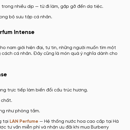
 trong nhiều dịp — từ đi làm, gặp gỡ đến dạ tiệc.
rong bộ sưu tập cá nhân.
arfum Intense
cho nam giới hiện đại, tự tin, những người muốn tìm một
g cách cá nhân. Đây cũng là món quà ý nghĩa dành cho
nse
ng trực tiếp làm biến đổi cấu trúc hương.
 chất.
ờng như phòng tắm.
g tại
LAN Perfume
— Hệ thống nước hoa cao cấp tại Hà
ợc tư vấn miễn phí và nhận ưu đãi khi mua Burberry