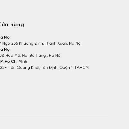
Cửa hàng
à Nội
7 Ngõ 236 Khương Đình, Thanh Xuân, Hà Nội
à Nội
08 Hoà Mã, Hai Bà Trưng , Hà Nội
P. Hồ Chí Minh
25F Trần Quang Khải, Tân Định, Quận 1, TP.HCM