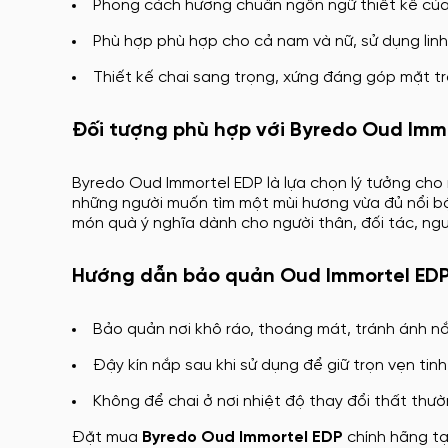
Phong cách hương chuẩn ngôn ngữ thiết kế của B
Phù hợp phù hợp cho cả nam và nữ, sử dụng linh 
Thiết kế chai sang trọng, xứng đáng góp mặt t
Đối tượng phù hợp với Byredo Oud Imm
Byredo Oud Immortel EDP là lựa chọn lý tưởng cho
những người muốn tìm một mùi hương vừa đủ nổi bậ
món quà ý nghĩa dành cho người thân, đối tác, ngư
Hướng dẫn bảo quản Oud Immortel ED
Bảo quản nơi khô ráo, thoáng mát, tránh ánh nắ
Đậy kín nắp sau khi sử dụng để giữ trọn vẹn tinh
Không để chai ở nơi nhiệt độ thay đổi thất thư
Đặt mua
Byredo Oud Immortel EDP
chính hãng tạ