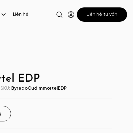
Liên hệ
Liên hệ tư vấn
tel EDP
SKU:
ByredoOudImmortelEDP
g