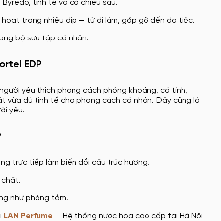
yredo, tinh tế và có chiều sâu.
hoạt trong nhiều dịp — từ đi làm, gặp gỡ đến dạ tiệc.
rong bộ sưu tập cá nhân.
ortel EDP
 người yêu thích phong cách phóng khoáng, cá tính,
t vừa đủ tinh tế cho phong cách cá nhân. Đây cũng là
ời yêu.
P
ng trực tiếp làm biến đổi cấu trúc hương.
 chất.
ờng như phòng tắm.
i
LAN Perfume
— Hệ thống nước hoa cao cấp tại Hà Nội