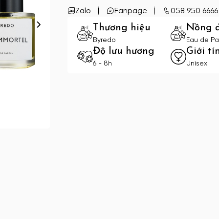
Zalo
Fanpage
058 950 6666
Thương hiệu
Nồng 
Byredo
Eau de Pa
Độ lưu hương
Giới tí
6 - 8h
Unisex