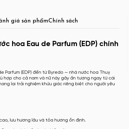
ánh giá sản phẩm
Chính sách
ớc hoa Eau de Parfum (EDP) chính
de Parfum (EDP) đến từ Byredo — nhà nước hoa Thuỵ
phù hợp cho cả nam và nữ này gây ấn tượng ngay từ cái
ng lại trải nghiệm khứu giác riêng biệt cho người yêu
cao, lưu hương lâu và tỏa hương ổn định.