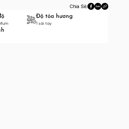
Chia Sẻ:
độ
Độ tỏa hương
rfum
1 sải tay
nh