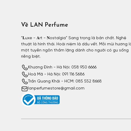
Về LAN Perfume
"𝐋uxe - 𝐀rt - 𝐍ostalgia" Sang trọng là bản chất. Nghệ
thuật là hình thái. Hoài niệm là dấu vết. Mỗi mùi hương l
một tuyên ngôn thầm lặng dành cho người có gu sống
riêng biệt.
Khương Đình - Hà Nội: 058 950 6666
Hoà Mã - Hà Nội: 091 116 5686
Trần Quang Khải - HCM: 085 552 8668
lanperfumestore@gmail.com