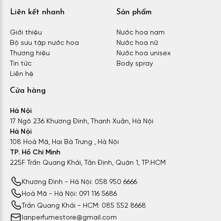
Liên kết nhanh
Sản phẩm
Giới thiệu
Nước hoa nam
Bộ sưu tập nước hoa
Nước hoa nữ
Thương hiệu
Nước hoa unisex
Tin tức
Body spray
Liên hệ
Cửa hàng
Hà Nội
17 Ngõ 236 Khương Đình, Thanh Xuân, Hà Nội
Hà Nội
108 Hoà Mã, Hai Bà Trưng , Hà Nội
TP. Hồ Chí Minh
225F Trần Quang Khải, Tân Định, Quận 1, TP.HCM
Khương Đình - Hà Nội: 058 950 6666
Hoà Mã - Hà Nội: 091 116 5686
Trần Quang Khải - HCM: 085 552 8668
lanperfumestore@gmail.com