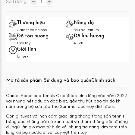
Số Lượng:
1
Thương hiệu
Nồng độ
Carner Barcelona
Eau de Parfum
Độ tỏa hương
Độ lưu hương
1 sải tay
4 - 6h
Giới tính
Unisex
Mô tả sản phẩm
Sử dụng và bảo quản
Chính sách
Carner Barcelona Tennis Club được trình làng vào năm 2022
với những nét dấu ấn đặc biệt, gây thu hút bao tín đồ khi
nằm trong bộ sưu tập The Summer Journey đình đám.
Còn gì tuyệt vời hơn cảm giác lang thang trong sân tennis,
băng qua những bãi cỏ xanh tươi và thảm thông trên đường
đi, ngửi làn gió mặn từ biển với những tia nắng lấm tấm trên
lưng khi bạn bước đi với cây vợt trên tay.