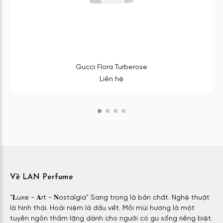
Gucci Flora Turberose
Liên hệ
Về LAN Perfume
"𝐋uxe - 𝐀rt - 𝐍ostalgia" Sang trọng là bản chất. Nghệ thuật
là hình thái. Hoài niệm là dấu vết. Mỗi mùi hương là một
tuyên ngôn thầm lặng dành cho người có gu sống riêng biệt.