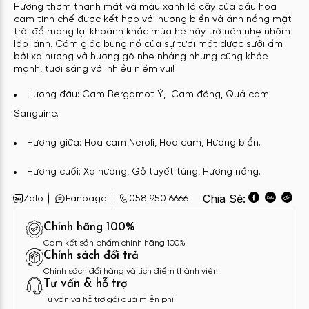
Hương thơm thanh mát và màu xanh lá cây của dầu hoa
cam tinh chế được kết hợp với hương biển và ánh nắng mặt
trời để mang lại khoảnh khắc mùa hè này trở nên nhẹ nhõm
lấp lánh. Cảm giác bùng nổ của sự tươi mát được sưởi ấm
bởi xạ hương và hương gỗ nhẹ nhàng nhưng cũng khỏe
mạnh, tươi sáng với nhiều niềm vui!
Hương đầu: Cam Bergamot Ý, Cam đắng, Quả cam
Sanguine.
Hương giữa: Hoa cam Neroli, Hoa cam, Hương biển.
Hương cuối: Xạ hương, Gỗ tuyết tùng, Hương
nắng.
Chia Sẻ:
Zalo
Fanpage
058 950 6666
Chính hãng 100%
Cam kết sản phẩm chính hãng 100%
Chính sách đổi trả
Chính sách đổi hàng và tích điểm thành viên
Tư vấn & hỗ trợ
Tư vấn và hỗ trợ gói quà miễn phí