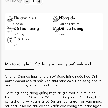
Số Lượng:
1
Thương hiệu
Nồng độ
Chanel
Eau de Parfum
Độ tỏa hương
Độ lưu hương
1 sải tay
4 - 6h
Giới tính
Nữ
Mô tả sản phẩm
Sử dụng và bảo quản
Chính sách
Chanel Chance Eau Tendre EDP được hãng nước hoa đình
đám Chanel cho ra mắt vào đầu năm 2019. Nhà sáng chế ra
mùi hương này là Jacques Polge.
Trẻ trung, năng động giống một làn gió mát của mùa hè
thơm hương Bưởi và trái Mộc qua đơn giản nhưng đồng thời
cũng thật lạ kỳ. Hoa nhài và Dạ lan hương trộn lẫn vào nhau,
hài hoà , đẹp đẽ như có thể khiến các chàng trai chìm ngập