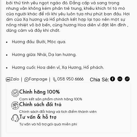
bởi thứ tình yêu ngọt ngào đó. Đẳng cấp và sang trọng
nhưng vẫn không kém phần trẻ trung, khiêu khích trí tò mò
của người khác để rồi khi yêu luôn tựa như phút ban đầu. Hơi
ấm của Xạ hương và Hổ phách kết hợp lại tạo nên một sự
nồng nhiệt vô bờ bến, cùng hương Hoa diên vĩ đặt lên đỉnh ,
dũng cảm và đầy khí chất.
Hương đầu: Bưởi, Mộc qua.
Hương giữa: Nhài, Dạ lan hương.
Hương cuối: Hoa diên vĩ, Xạ Hương, Hổ phách.
Chia Sẻ:
Zalo
Fanpage
058 950 6666
Chính hãng 100%
Cam kết sản phẩm chính hãng 100%
Chính sách đổi trả
Chính sách đổi hàng và tích điểm thành viên
Tư vấn & hỗ trợ
Tư vấn và hỗ trợ gói quà miễn phí