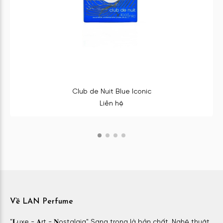
Club de Nuit Blue Iconic
Liên hệ
Về LAN Perfume
"𝐋uxe - 𝐀rt - 𝐍ostalgia" Sang trọng là bản chất. Nghệ thuật