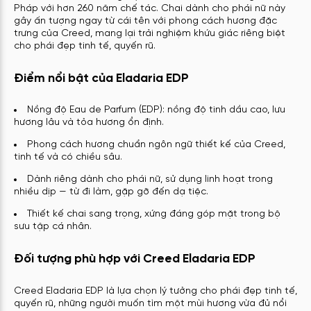
Pháp với hơn 260 năm chế tác. Chai dành cho phái nữ này
gây ấn tượng ngay từ cái tên với phong cách hương đặc
trưng của Creed, mang lại trải nghiệm khứu giác riêng biệt
cho phái đẹp tinh tế, quyến rũ.
Điểm nổi bật của Eladaria EDP
Nồng độ Eau de Parfum (EDP): nồng độ tinh dầu cao, lưu
hương lâu và tỏa hương ổn định.
Phong cách hương chuẩn ngôn ngữ thiết kế của Creed,
tinh tế và có chiều sâu.
Dành riêng dành cho phái nữ, sử dụng linh hoạt trong
nhiều dịp — từ đi làm, gặp gỡ đến dạ tiệc.
Thiết kế chai sang trọng, xứng đáng góp mặt trong bộ
sưu tập cá nhân.
Đối tượng phù hợp với Creed Eladaria EDP
Creed Eladaria EDP là lựa chọn lý tưởng cho phái đẹp tinh tế,
quyến rũ, những người muốn tìm một mùi hương vừa đủ nổi