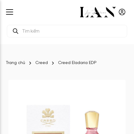
Tìm
kiếm
sản
phẩm
Trang chủ
Creed
Creed Eladaria EDP