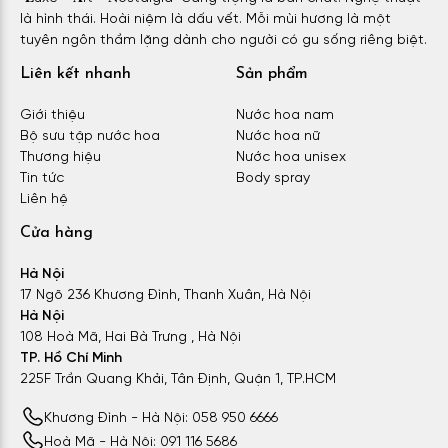
là hình thái. Hoài niệm là dấu vết. Mỗi mùi hương là một
tuyên ngôn thầm lặng dành cho người có gu sống riêng biệt.
Liên kết nhanh
Sản phẩm
Giới thiệu
Nước hoa nam
Bộ sưu tập nước hoa
Nước hoa nữ
Thương hiệu
Nước hoa unisex
Tin tức
Body spray
Liên hệ
Cửa hàng
Hà Nội
17 Ngõ 236 Khương Đình, Thanh Xuân, Hà Nội
Hà Nội
108 Hoà Mã, Hai Bà Trưng , Hà Nội
TP. Hồ Chí Minh
225F Trần Quang Khải, Tân Định, Quận 1, TP.HCM
Khương Đình - Hà Nội: 058 950 6666
Hoà Mã - Hà Nội: 091 116 5686