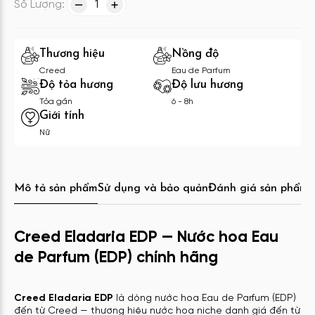
Số Lượng:
1
Thương hiệu
Nồng độ
Creed
Eau de Parfum
Độ tỏa hương
Độ lưu hương
Tỏa gần
6 - 8h
Giới tính
Nữ
Mô tả sản phẩm
Sử dụng và bảo quản
Đánh giá sản phẩm
C
Creed Eladaria EDP — Nước hoa Eau
de Parfum (EDP) chính hãng
Creed Eladaria EDP
là dòng nước hoa Eau de Parfum (EDP)
đến từ Creed — thương hiệu nước hoa niche danh giá đến từ