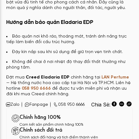
bật vừa đủ tinh tế cho phong cách cá nhân. Đây cũng là
món quà ý nghĩa dành cho người thân, đối tác, người yêu.
Hướng dẫn bảo quản Eladaria EDP
Bảo quản nơi khô ráo, thoáng mát, tránh ánh nắng trực
tiếp làm biến đổi cấu trúc hương.
Đậy kín nắp sau khi sử dụng để giữ trọn vẹn tinh chất.
Không để chai ở nơi nhiệt độ thay đổi thất thường như
phòng tắm.
Đặt mua
Creed Eladaria EDP
chính hãng tại
LAN Perfume
— Hệ thống nước hoa cao cấp tại Hà Nội và TP.HCM. Liên hệ
hotline
058 950 6666
để được tư vấn miễn phí và nhận ưu
đãi khi mua Creed chính hãng.
Chia Sẻ:
Zalo
Fanpage
058 950 6666
Chính hãng 100%
Cam kết sản phẩm chính hãng 100%
Chính sách đổi trả
Chính sách đổi hàng và tích điểm thành viên