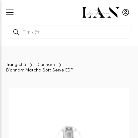
Tìm
kiếm
sản
phẩm
Trang chủ
D'annam
D’annam Matcha Soft Serve EDP