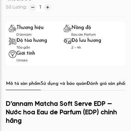
Số Lượng:
1
Thương hiệu
Nồng độ
D'annam
Eau de Parfum
Độ tỏa hương
Độ lưu hương
Tỏa gần
2 - 4h
Giới tính
Unisex
Mô tả sản phẩm
Sử dụng và bảo quản
Đánh giá sản phẩm
C
D’annam Matcha Soft Serve EDP —
Nước hoa Eau de Parfum (EDP) chính
hãng