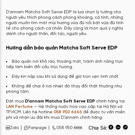
D’annam Matcha Soft Serve EDP là lựa chọn lý tưởng cho
người yêu thích phong cách phóng khoáng, cá tính, những
người muốn tìm một mùi hương vừa đủ nổi bật vừa đủ tinh
tế cho phong cách cá nhân. Đây cũng là món quà ý nghĩa
dành cho người thân, đối tác, người yêu.
Hướng dẫn bảo quản Matcha Soft Serve EDP
Bảo quản nơi khô ráo, thoáng mát, tránh ánh nắng trực
tiếp làm biến đổi cấu trúc hương.
Đậy kín nắp sau khi sử dụng để giữ trọn vẹn tinh chất.
Không để chai ở nơi nhiệt độ thay đổi thất thường như
phòng tắm.
Đặt mua
D’annam Matcha Soft Serve EDP
chính hãng tại
LAN Perfume
— Hệ thống nước hoa cao cấp tại Hà Nội và
TP.HCM. Liên hệ hotline
058 950 6666
để được tư vấn miễn
phí và nhận ưu đãi khi mua D’annam chính hãng.
Chia Sẻ:
Zalo
Fanpage
058 950 6666