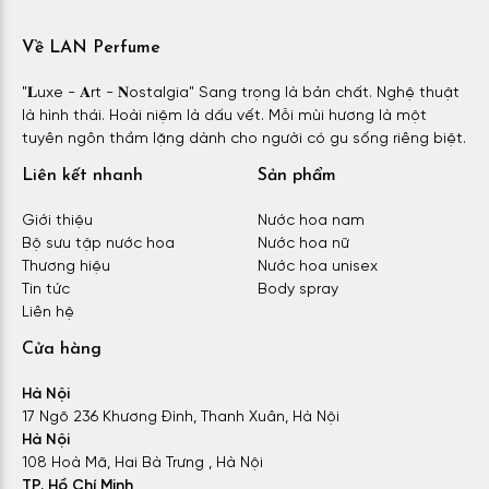
Về LAN Perfume
"𝐋uxe - 𝐀rt - 𝐍ostalgia" Sang trọng là bản chất. Nghệ thuật
là hình thái. Hoài niệm là dấu vết. Mỗi mùi hương là một
tuyên ngôn thầm lặng dành cho người có gu sống riêng biệt.
Liên kết nhanh
Sản phẩm
Giới thiệu
Nước hoa nam
Bộ sưu tập nước hoa
Nước hoa nữ
Thương hiệu
Nước hoa unisex
Tin tức
Body spray
Liên hệ
Cửa hàng
Hà Nội
17 Ngõ 236 Khương Đình, Thanh Xuân, Hà Nội
Hà Nội
108 Hoà Mã, Hai Bà Trưng , Hà Nội
TP. Hồ Chí Minh