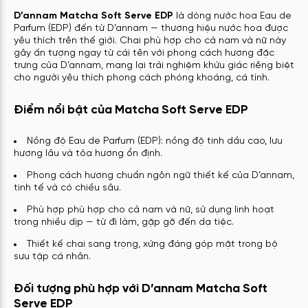
D’annam Matcha Soft Serve EDP
là dòng nước hoa Eau de
Parfum (EDP) đến từ D’annam — thương hiệu nước hoa được
yêu thích trên thế giới. Chai phù hợp cho cả nam và nữ này
gây ấn tượng ngay từ cái tên với phong cách hương đặc
trưng của D’annam, mang lại trải nghiệm khứu giác riêng biệt
cho người yêu thích phong cách phóng khoáng, cá tính.
Điểm nổi bật của Matcha Soft Serve EDP
Nồng độ Eau de Parfum (EDP): nồng độ tinh dầu cao, lưu
hương lâu và tỏa hương ổn định.
Phong cách hương chuẩn ngôn ngữ thiết kế của D’annam,
tinh tế và có chiều sâu.
Phù hợp phù hợp cho cả nam và nữ, sử dụng linh hoạt
trong nhiều dịp — từ đi làm, gặp gỡ đến dạ tiệc.
Thiết kế chai sang trọng, xứng đáng góp mặt trong bộ
sưu tập cá nhân.
Đối tượng phù hợp với D’annam Matcha Soft
Serve EDP