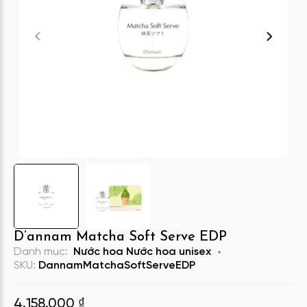
D’annam Matcha Soft Serve EDP
Danh mục:
Nước hoa
Nước hoa unisex
SKU:
DannamMatchaSoftServeEDP
4.158.000
₫