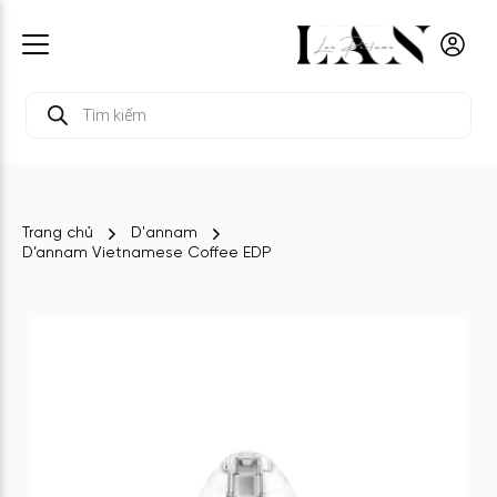
Tìm
kiếm
sản
phẩm
Trang chủ
D'annam
D’annam Vietnamese Coffee EDP