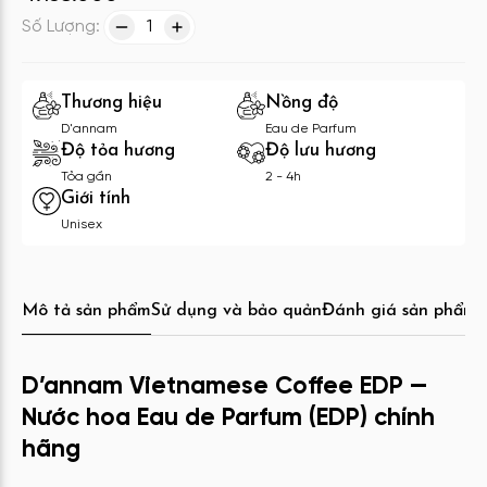
Số Lượng:
1
Thương hiệu
Nồng độ
D'annam
Eau de Parfum
Độ tỏa hương
Độ lưu hương
Tỏa gần
2 - 4h
Giới tính
Unisex
Mô tả sản phẩm
Sử dụng và bảo quản
Đánh giá sản phẩm
C
D’annam Vietnamese Coffee EDP —
Nước hoa Eau de Parfum (EDP) chính
hãng