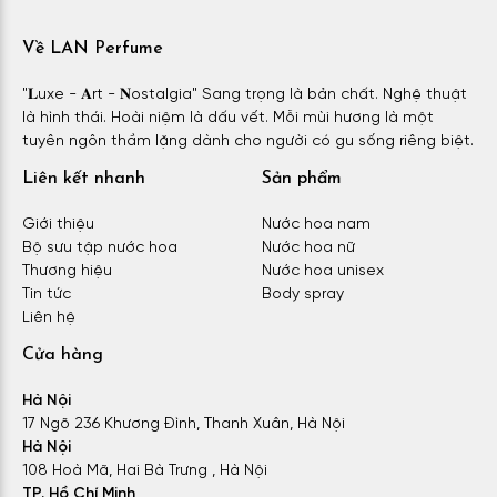
Về LAN Perfume
"𝐋uxe - 𝐀rt - 𝐍ostalgia" Sang trọng là bản chất. Nghệ thuật
là hình thái. Hoài niệm là dấu vết. Mỗi mùi hương là một
tuyên ngôn thầm lặng dành cho người có gu sống riêng biệt.
Liên kết nhanh
Sản phẩm
Giới thiệu
Nước hoa nam
Bộ sưu tập nước hoa
Nước hoa nữ
Thương hiệu
Nước hoa unisex
Tin tức
Body spray
Liên hệ
Cửa hàng
Hà Nội
17 Ngõ 236 Khương Đình, Thanh Xuân, Hà Nội
Hà Nội
108 Hoà Mã, Hai Bà Trưng , Hà Nội
TP. Hồ Chí Minh