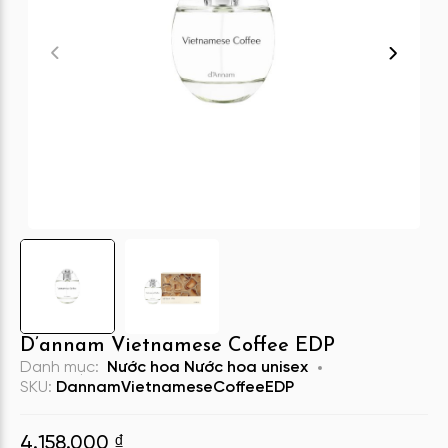
D’annam Vietnamese Coffee EDP
Danh mục:
Nước hoa
Nước hoa unisex
SKU:
DannamVietnameseCoffeeEDP
4.158.000
₫