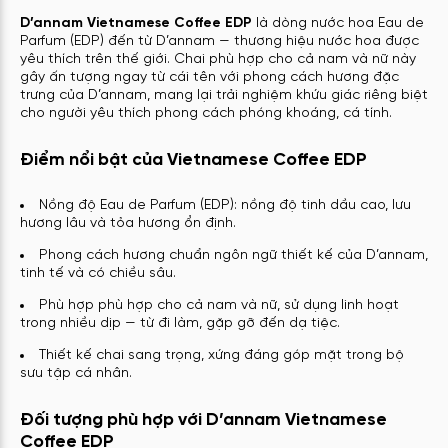
D’annam Vietnamese Coffee EDP
là dòng nước hoa Eau de
Parfum (EDP) đến từ D’annam — thương hiệu nước hoa được
yêu thích trên thế giới. Chai phù hợp cho cả nam và nữ này
gây ấn tượng ngay từ cái tên với phong cách hương đặc
trưng của D’annam, mang lại trải nghiệm khứu giác riêng biệt
cho người yêu thích phong cách phóng khoáng, cá tính.
Điểm nổi bật của Vietnamese Coffee EDP
Nồng độ Eau de Parfum (EDP): nồng độ tinh dầu cao, lưu
hương lâu và tỏa hương ổn định.
Phong cách hương chuẩn ngôn ngữ thiết kế của D’annam,
tinh tế và có chiều sâu.
Phù hợp phù hợp cho cả nam và nữ, sử dụng linh hoạt
trong nhiều dịp — từ đi làm, gặp gỡ đến dạ tiệc.
Thiết kế chai sang trọng, xứng đáng góp mặt trong bộ
sưu tập cá nhân.
Đối tượng phù hợp với D’annam Vietnamese
Coffee EDP