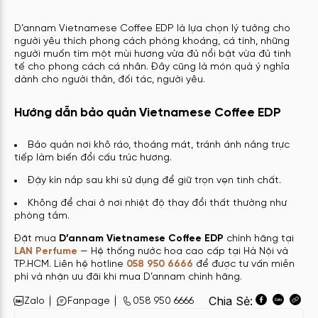
D’annam Vietnamese Coffee EDP là lựa chọn lý tưởng cho
người yêu thích phong cách phóng khoáng, cá tính, những
người muốn tìm một mùi hương vừa đủ nổi bật vừa đủ tinh
tế cho phong cách cá nhân. Đây cũng là món quà ý nghĩa
dành cho người thân, đối tác, người yêu.
Hướng dẫn bảo quản Vietnamese Coffee EDP
Bảo quản nơi khô ráo, thoáng mát, tránh ánh nắng trực
tiếp làm biến đổi cấu trúc hương.
Đậy kín nắp sau khi sử dụng để giữ trọn vẹn tinh chất.
Không để chai ở nơi nhiệt độ thay đổi thất thường như
phòng tắm.
Đặt mua
D’annam Vietnamese Coffee EDP
chính hãng tại
LAN Perfume
— Hệ thống nước hoa cao cấp tại Hà Nội và
TP.HCM. Liên hệ hotline
058 950 6666
để được tư vấn miễn
phí và nhận ưu đãi khi mua D’annam chính hãng.
Chia Sẻ:
Zalo
Fanpage
058 950 6666