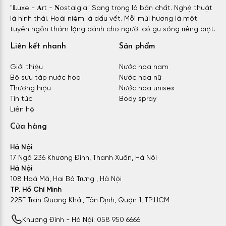
"𝐋uxe - 𝐀rt - 𝐍ostalgia" Sang trọng là bản chất. Nghệ thuật
là hình thái. Hoài niệm là dấu vết. Mỗi mùi hương là một
tuyên ngôn thầm lặng dành cho người có gu sống riêng biệt.
Liên kết nhanh
Sản phẩm
Giới thiệu
Nước hoa nam
Bộ sưu tập nước hoa
Nước hoa nữ
Thương hiệu
Nước hoa unisex
Tin tức
Body spray
Liên hệ
Cửa hàng
Hà Nội
17 Ngõ 236 Khương Đình, Thanh Xuân, Hà Nội
Hà Nội
108 Hoà Mã, Hai Bà Trưng , Hà Nội
TP. Hồ Chí Minh
225F Trần Quang Khải, Tân Định, Quận 1, TP.HCM
Khương Đình - Hà Nội: 058 950 6666