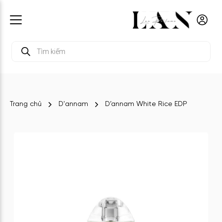
Tìm
kiếm
sản
phẩm
Trang chủ
D'annam
D’annam White Rice EDP