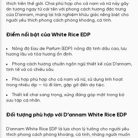
thích trên thế giới. Chai phù hợp cho cả nam và nữ này gây
ấn tượng ngay từ cái tên với phong cách hương đặc trưng
của D’annam, mang lại trải nghiệm khứu giác riêng biệt cho
người yêu thích phong cách phóng khoáng, cá tính.
Điểm nổi bật của White Rice EDP
Nồng độ Eau de Parfum (EDP): nồng độ tinh dầu cao, lưu
hương lâu và tỏa hương ổn định.
Phong cách hương chuẩn ngôn ngữ thiết kế của D’annam,
tinh tế và có chiều sâu.
Phù hợp phù hợp cho cả nam và nữ, sử dụng linh hoạt
trong nhiều dịp — từ đi làm, gặp gỡ đến dạ tiệc.
Thiết kế chai sang trọng, xứng đáng góp mặt trong bộ
sưu tập cá nhân.
Đối tượng phù hợp với D’annam White Rice EDP
D’annam White Rice EDP là lựa chọn lý tưởng cho người yêu
thích phong cách phóng khoáng, cá tính, những người muốn