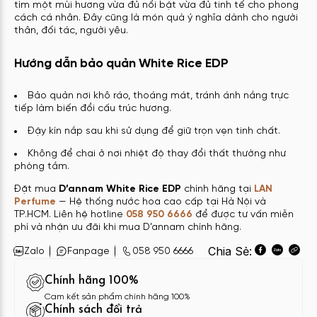
tìm một mùi hương vừa đủ nổi bật vừa đủ tinh tế cho phong
cách cá nhân. Đây cũng là món quà ý nghĩa dành cho người
thân, đối tác, người yêu.
Hướng dẫn bảo quản White Rice EDP
Bảo quản nơi khô ráo, thoáng mát, tránh ánh nắng trực
tiếp làm biến đổi cấu trúc hương.
Đậy kín nắp sau khi sử dụng để giữ trọn vẹn tinh chất.
Không để chai ở nơi nhiệt độ thay đổi thất thường như
phòng tắm.
Đặt mua
D’annam White Rice EDP
chính hãng tại
LAN
Perfume
— Hệ thống nước hoa cao cấp tại Hà Nội và
TP.HCM. Liên hệ hotline
058 950 6666
để được tư vấn miễn
phí và nhận ưu đãi khi mua D’annam chính hãng.
Chia Sẻ:
Zalo
Fanpage
058 950 6666
Chính hãng 100%
Cam kết sản phẩm chính hãng 100%
Chính sách đổi trả