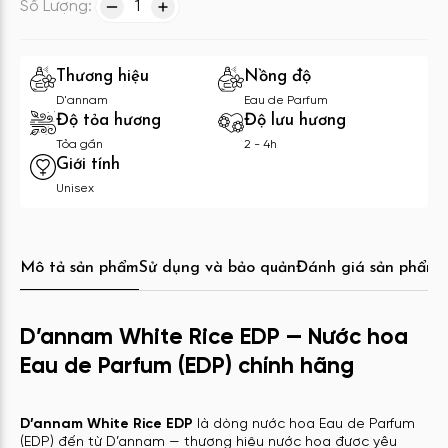
Số Lượng:
1
Thương hiệu
Nồng độ
D'annam
Eau de Parfum
Độ tỏa hương
Độ lưu hương
Tỏa gần
2 - 4h
Giới tính
Unisex
Mô tả sản phẩm
Sử dụng và bảo quản
Đánh giá sản phẩm
C
D’annam White Rice EDP — Nước hoa
Eau de Parfum (EDP) chính hãng
D’annam White Rice EDP
là dòng nước hoa Eau de Parfum
(EDP) đến từ D’annam — thương hiệu nước hoa được yêu