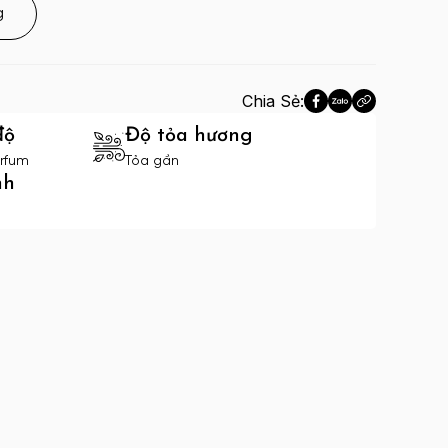
g
Chia Sẻ:
độ
Độ tỏa hương
rfum
Tỏa gần
nh