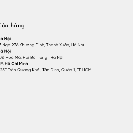
Cửa hàng
à Nội
7 Ngõ 236 Khương Đình, Thanh Xuân, Hà Nội
à Nội
08 Hoà Mã, Hai Bà Trưng , Hà Nội
P. Hồ Chí Minh
25F Trần Quang Khải, Tân Định, Quận 1, TP.HCM