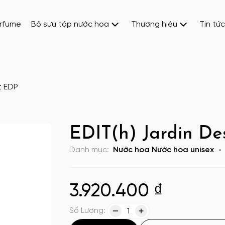
erfume
Bộ sưu tập nước hoa
Thương hiệu
Tin tức
t EDP
EDIT(h) Jardin D
Danh mục:
Nước hoa
Nước hoa unisex
3.920.400
₫
Số Lượng:
1