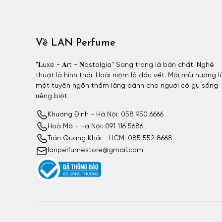
Về LAN Perfume
"𝐋uxe - 𝐀rt - 𝐍ostalgia" Sang trọng là bản chất. Nghệ
thuật là hình thái. Hoài niệm là dấu vết. Mỗi mùi hương l
một tuyên ngôn thầm lặng dành cho người có gu sống
riêng biệt.
Khương Đình - Hà Nội: 058 950 6666
Hoà Mã - Hà Nội: 091 116 5686
Trần Quang Khải - HCM: 085 552 8668
lanperfumestore@gmail.com