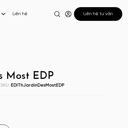
Liên hệ
Liên hệ tư vấn
es Most EDP
SKU:
EDIThJardinDesMostEDP