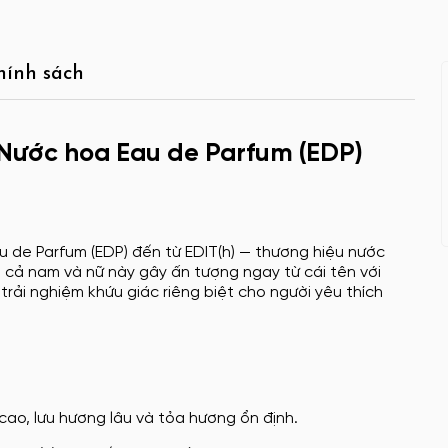
hính sách
 Nước hoa Eau de Parfum (EDP)
 de Parfum (EDP) đến từ EDIT(h) — thương hiệu nước
o cả nam và nữ này gây ấn tượng ngay từ cái tên với
rải nghiệm khứu giác riêng biệt cho người yêu thích
cao, lưu hương lâu và tỏa hương ổn định.