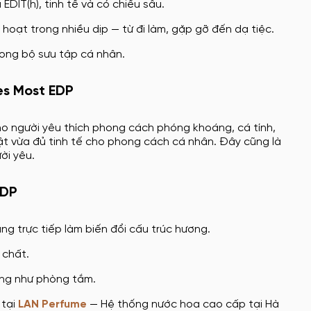
DIT(h), tinh tế và có chiều sâu.
hoạt trong nhiều dịp — từ đi làm, gặp gỡ đến dạ tiệc.
rong bộ sưu tập cá nhân.
es Most EDP
cho người yêu thích phong cách phóng khoáng, cá tính,
t vừa đủ tinh tế cho phong cách cá nhân. Đây cũng là
ời yêu.
EDP
ng trực tiếp làm biến đổi cấu trúc hương.
 chất.
ờng như phòng tắm.
 tại
LAN Perfume
— Hệ thống nước hoa cao cấp tại Hà