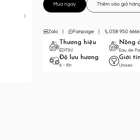
Mua ngay
Thêm vào giỏ hàn
Zalo
Fanpage
058 950 6666
Thương hiệu
Nồng 
ÉDIT(h)
Eau de Pa
Độ lưu hương
Giới tí
6 - 8h
Unisex