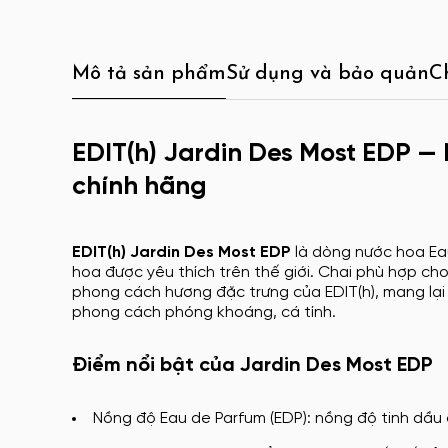
Mô tả sản phẩm
Sử dụng và bảo quản
C
EDIT(h) Jardin Des Most EDP —
chính hãng
EDIT(h) Jardin Des Most EDP
là dòng nước hoa Eau
hoa được yêu thích trên thế giới. Chai phù hợp ch
phong cách hương đặc trưng của EDIT(h), mang lại t
phong cách phóng khoáng, cá tính.
Điểm nổi bật của Jardin Des Most EDP
Nồng độ Eau de Parfum (EDP): nồng độ tinh dầu 