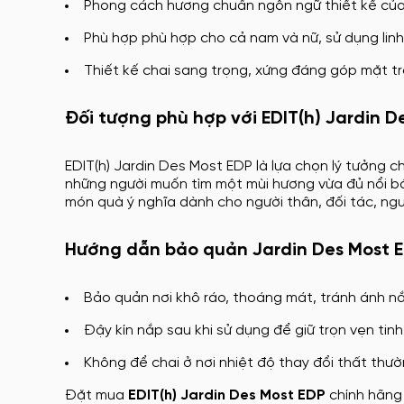
Phong cách hương chuẩn ngôn ngữ thiết kế của E
Phù hợp phù hợp cho cả nam và nữ, sử dụng linh 
Thiết kế chai sang trọng, xứng đáng góp mặt t
Đối tượng phù hợp với EDIT(h) Jardin D
EDIT(h) Jardin Des Most EDP là lựa chọn lý tưởng 
những người muốn tìm một mùi hương vừa đủ nổi bậ
món quà ý nghĩa dành cho người thân, đối tác, ngư
Hướng dẫn bảo quản Jardin Des Most 
Bảo quản nơi khô ráo, thoáng mát, tránh ánh nắ
Đậy kín nắp sau khi sử dụng để giữ trọn vẹn tinh
Không để chai ở nơi nhiệt độ thay đổi thất thư
Đặt mua
EDIT(h) Jardin Des Most EDP
chính hãng