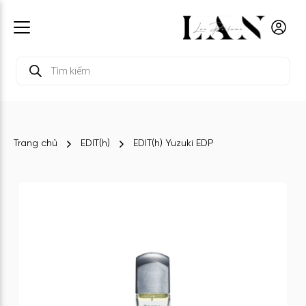
Tìm
kiếm
sản
phẩm
Trang chủ
EDIT(h)
EDIT(h) Yuzuki EDP