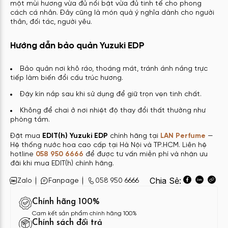
một mùi hương vừa đủ nổi bật vừa đủ tinh tế cho phong
cách cá nhân. Đây cũng là món quà ý nghĩa dành cho người
thân, đối tác, người yêu.
Hướng dẫn bảo quản Yuzuki EDP
Bảo quản nơi khô ráo, thoáng mát, tránh ánh nắng trực
tiếp làm biến đổi cấu trúc hương.
Đậy kín nắp sau khi sử dụng để giữ trọn vẹn tinh chất.
Không để chai ở nơi nhiệt độ thay đổi thất thường như
phòng tắm.
Đặt mua
EDIT(h) Yuzuki EDP
chính hãng tại
LAN Perfume
—
Hệ thống nước hoa cao cấp tại Hà Nội và TP.HCM. Liên hệ
hotline
058 950 6666
để được tư vấn miễn phí và nhận ưu
đãi khi mua EDIT(h) chính hãng.
Chia Sẻ:
Zalo
Fanpage
058 950 6666
Chính hãng 100%
Cam kết sản phẩm chính hãng 100%
Chính sách đổi trả