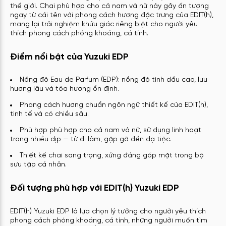
thế giới. Chai phù hợp cho cả nam và nữ này gây ấn tượng
ngay từ cái tên với phong cách hương đặc trưng của EDIT(h),
mang lại trải nghiệm khứu giác riêng biệt cho người yêu
thích phong cách phóng khoáng, cá tính.
Điểm nổi bật của Yuzuki EDP
Nồng độ Eau de Parfum (EDP): nồng độ tinh dầu cao, lưu
hương lâu và tỏa hương ổn định.
Phong cách hương chuẩn ngôn ngữ thiết kế của EDIT(h),
tinh tế và có chiều sâu.
Phù hợp phù hợp cho cả nam và nữ, sử dụng linh hoạt
trong nhiều dịp — từ đi làm, gặp gỡ đến dạ tiệc.
Thiết kế chai sang trọng, xứng đáng góp mặt trong bộ
sưu tập cá nhân.
Đối tượng phù hợp với EDIT(h) Yuzuki EDP
EDIT(h) Yuzuki EDP là lựa chọn lý tưởng cho người yêu thích
phong cách phóng khoáng, cá tính, những người muốn tìm