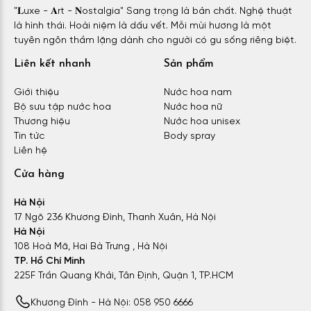
"𝐋uxe - 𝐀rt - 𝐍ostalgia" Sang trọng là bản chất. Nghệ thuật
là hình thái. Hoài niệm là dấu vết. Mỗi mùi hương là một
tuyên ngôn thầm lặng dành cho người có gu sống riêng biệt.
Liên kết nhanh
Sản phẩm
Giới thiệu
Nước hoa nam
Bộ sưu tập nước hoa
Nước hoa nữ
Thương hiệu
Nước hoa unisex
Tin tức
Body spray
Liên hệ
Cửa hàng
Hà Nội
17 Ngõ 236 Khương Đình, Thanh Xuân, Hà Nội
Hà Nội
108 Hoà Mã, Hai Bà Trưng , Hà Nội
TP. Hồ Chí Minh
225F Trần Quang Khải, Tân Định, Quận 1, TP.HCM
Khương Đình - Hà Nội: 058 950 6666