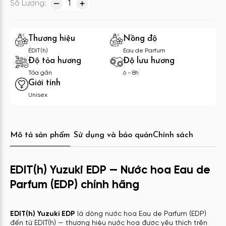
Số Lượng:
1
Thương hiệu
Nồng độ
ÉDIT(h)
Eau de Parfum
Độ tỏa hương
Độ lưu hương
Tỏa gần
6 - 8h
Giới tính
Unisex
Mô tả sản phẩm
Sử dụng và bảo quản
Chính sách
EDIT(h) Yuzuki EDP — Nước hoa Eau de
Parfum (EDP) chính hãng
EDIT(h) Yuzuki EDP
là dòng nước hoa Eau de Parfum (EDP)
đến từ EDIT(h) — thương hiệu nước hoa được yêu thích trên