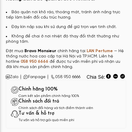
Bảo quản nơi khô ráo, thoáng mát, tránh ánh nắng trực
tiếp làm biến đổi cấu trúc hương.
Đậy kín nắp sau khi sử dụng để giữ trọn vẹn tinh chất.
Không để chai ở nơi nhiệt độ thay đổi thất thường như
phòng tắm.
Đặt mua
Bravo Monsieur
chính hãng tại
LAN Perfume
— Hệ
thống nước hoa cao cấp tại Hà Nội và TP.HCM. Liên hệ
hotline
058 950 6666
để được tư vấn miễn phí và nhận ưu
đãi khi mua sản phẩm chính hãng.
Chia Sẻ:
Zalo
Fanpage
058 950 6666
Chính hãng 100%
Cam kết sản phẩm chính hãng 100%
Chính sách đổi trả
Chính sách đổi hàng và tích điểm thành viên
Tư vấn & hỗ trợ
Tư vấn và hỗ trợ gói quà miễn phí