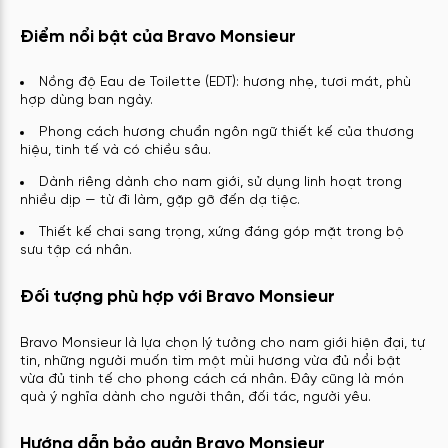
Điểm nổi bật của Bravo Monsieur
Nồng độ Eau de Toilette (EDT): hương nhẹ, tươi mát, phù
hợp dùng ban ngày.
Phong cách hương chuẩn ngôn ngữ thiết kế của thương
hiệu, tinh tế và có chiều sâu.
Dành riêng dành cho nam giới, sử dụng linh hoạt trong
nhiều dịp — từ đi làm, gặp gỡ đến dạ tiệc.
Thiết kế chai sang trọng, xứng đáng góp mặt trong bộ
sưu tập cá nhân.
Đối tượng phù hợp với Bravo Monsieur
Bravo Monsieur là lựa chọn lý tưởng cho nam giới hiện đại, tự
tin, những người muốn tìm một mùi hương vừa đủ nổi bật
vừa đủ tinh tế cho phong cách cá nhân. Đây cũng là món
quà ý nghĩa dành cho người thân, đối tác, người yêu.
Hướng dẫn bảo quản Bravo Monsieur