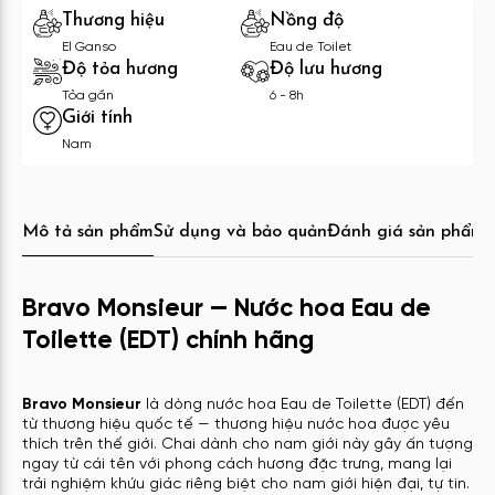
Thương hiệu
Nồng độ
El Ganso
Eau de Toilet
Độ tỏa hương
Độ lưu hương
Tỏa gần
6 - 8h
Giới tính
Nam
Mô tả sản phẩm
Sử dụng và bảo quản
Đánh giá sản phẩm
C
Bravo Monsieur — Nước hoa Eau de
Toilette (EDT) chính hãng
Bravo Monsieur
là dòng nước hoa Eau de Toilette (EDT) đến
từ thương hiệu quốc tế — thương hiệu nước hoa được yêu
thích trên thế giới. Chai dành cho nam giới này gây ấn tượng
ngay từ cái tên với phong cách hương đặc trưng, mang lại
trải nghiệm khứu giác riêng biệt cho nam giới hiện đại, tự tin.