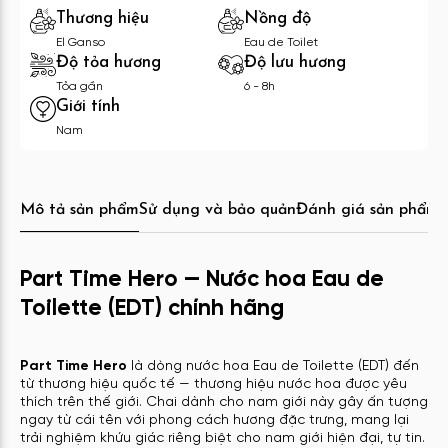
Thương hiệu
Nồng độ
El Ganso
Eau de Toilet
Độ tỏa hương
Độ lưu hương
Tỏa gần
6 - 8h
Giới tính
Nam
Mô tả sản phẩm
Sử dụng và bảo quản
Đánh giá sản phẩm
C
Part Time Hero — Nước hoa Eau de
Toilette (EDT) chính hãng
Part Time Hero
là dòng nước hoa Eau de Toilette (EDT) đến
từ thương hiệu quốc tế — thương hiệu nước hoa được yêu
thích trên thế giới. Chai dành cho nam giới này gây ấn tượng
ngay từ cái tên với phong cách hương đặc trưng, mang lại
trải nghiệm khứu giác riêng biệt cho nam giới hiện đại, tự tin.