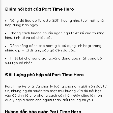
Điểm nổi bật của Part Time Hero
Nồng độ Eau de Toilette (EDT): hương nhẹ, tươi mát, phù
hợp dùng ban ngày.
Phong cách hương chuẩn ngôn ngữ thiết kế của thương
hiệu, tinh tế và có chiều sâu.
Dành riêng dành cho nam giới, sử dụng linh hoạt trong
nhiều dịp — từ đi làm, gặp gỡ đến dạ tiệc.
Thiết kế chai sang trọng, xứng đáng góp mặt trong bộ
sưu tập cá nhân.
Đối tượng phù hợp với Part Time Hero
Part Time Hero là lựa chọn lý tưởng cho nam giới hiện đại, tự
tin, những người muốn tìm một mùi hương vừa đủ nổi bật
vừa đủ tinh tế cho phong cách cá nhân. Đây cũng là món
quà ý nghĩa dành cho người thân, đối tác, người yêu.
Hướng dẫn bảo quản Part Time Hero