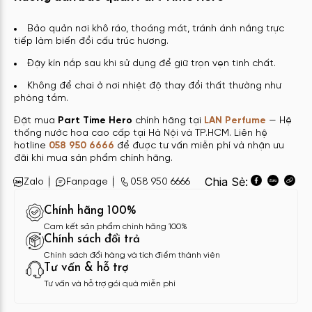
Bảo quản nơi khô ráo, thoáng mát, tránh ánh nắng trực
tiếp làm biến đổi cấu trúc hương.
Đậy kín nắp sau khi sử dụng để giữ trọn vẹn tinh chất.
Không để chai ở nơi nhiệt độ thay đổi thất thường như
phòng tắm.
Đặt mua
Part Time Hero
chính hãng tại
LAN Perfume
— Hệ
thống nước hoa cao cấp tại Hà Nội và TP.HCM. Liên hệ
hotline
058 950 6666
để được tư vấn miễn phí và nhận ưu
đãi khi mua sản phẩm chính hãng.
Chia Sẻ:
Zalo
Fanpage
058 950 6666
Chính hãng 100%
Cam kết sản phẩm chính hãng 100%
Chính sách đổi trả
Chính sách đổi hàng và tích điểm thành viên
Tư vấn & hỗ trợ
Tư vấn và hỗ trợ gói quà miễn phí