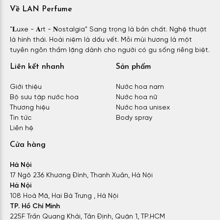
Về LAN Perfume
"𝐋uxe - 𝐀rt - 𝐍ostalgia" Sang trọng là bản chất. Nghệ thuật
là hình thái. Hoài niệm là dấu vết. Mỗi mùi hương là một
tuyên ngôn thầm lặng dành cho người có gu sống riêng biệt.
Liên kết nhanh
Sản phẩm
Giới thiệu
Nước hoa nam
Bộ sưu tập nước hoa
Nước hoa nữ
Thương hiệu
Nước hoa unisex
Tin tức
Body spray
Liên hệ
Cửa hàng
Hà Nội
17 Ngõ 236 Khương Đình, Thanh Xuân, Hà Nội
Hà Nội
108 Hoà Mã, Hai Bà Trưng , Hà Nội
TP. Hồ Chí Minh
225F Trần Quang Khải, Tân Định, Quận 1, TP.HCM