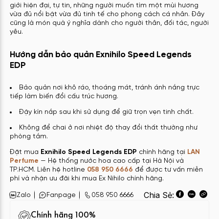
giới hiện đại, tự tin, những người muốn tìm một mùi hương
vừa đủ nổi bật vừa đủ tinh tế cho phong cách cá nhân. Đây
cũng là món quà ý nghĩa dành cho người thân, đối tác, người
yêu.
Hướng dẫn bảo quản Exnihilo Speed Legends
EDP
Bảo quản nơi khô ráo, thoáng mát, tránh ánh nắng trực
tiếp làm biến đổi cấu trúc hương.
Đậy kín nắp sau khi sử dụng để giữ trọn vẹn tinh chất.
Không để chai ở nơi nhiệt độ thay đổi thất thường như
phòng tắm.
Đặt mua
Exnihilo Speed Legends EDP
chính hãng tại
LAN
Perfume
— Hệ thống nước hoa cao cấp tại Hà Nội và
TP.HCM. Liên hệ hotline
058 950 6666
để được tư vấn miễn
phí và nhận ưu đãi khi mua Ex Nihilo chính hãng.
Chia Sẻ:
Zalo
Fanpage
058 950 6666
Chính hãng 100%