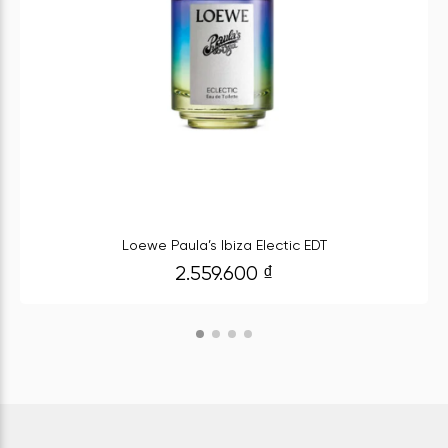
Loewe Paula’s Ibiza Electic EDT
2.559.600
₫