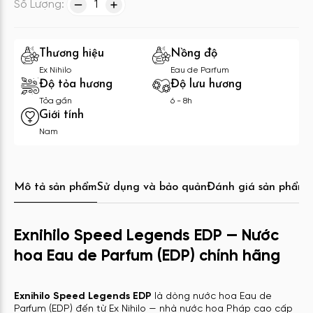
Số Lượng:
1
Thương hiệu
Nồng độ
Ex Nihilo
Eau de Parfum
Độ tỏa hương
Độ lưu hương
Tỏa gần
6 - 8h
Giới tính
Nam
Mô tả sản phẩm
Sử dụng và bảo quản
Đánh giá sản phẩm
C
Exnihilo Speed Legends EDP — Nước
hoa Eau de Parfum (EDP) chính hãng
Exnihilo Speed Legends EDP
là dòng nước hoa Eau de
Parfum (EDP) đến từ Ex Nihilo — nhà nước hoa Pháp cao cấp