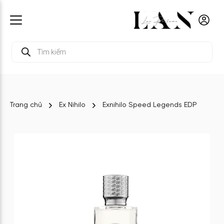
Tìm
kiếm
sản
phẩm
Trang chủ
Ex Nihilo
Exnihilo Speed Legends EDP