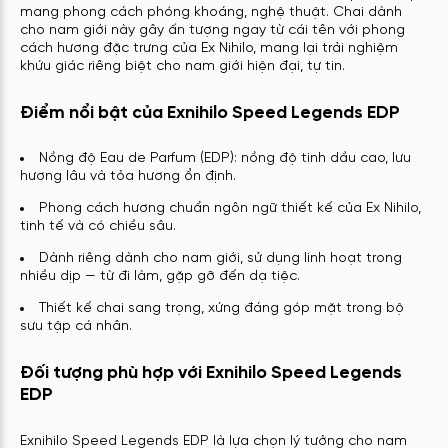
mang phong cách phóng khoáng, nghệ thuật. Chai dành
cho nam giới này gây ấn tượng ngay từ cái tên với phong
cách hương đặc trưng của Ex Nihilo, mang lại trải nghiệm
khứu giác riêng biệt cho nam giới hiện đại, tự tin.
Điểm nổi bật của Exnihilo Speed Legends EDP
Nồng độ Eau de Parfum (EDP): nồng độ tinh dầu cao, lưu
hương lâu và tỏa hương ổn định.
Phong cách hương chuẩn ngôn ngữ thiết kế của Ex Nihilo,
tinh tế và có chiều sâu.
Dành riêng dành cho nam giới, sử dụng linh hoạt trong
nhiều dịp — từ đi làm, gặp gỡ đến dạ tiệc.
Thiết kế chai sang trọng, xứng đáng góp mặt trong bộ
sưu tập cá nhân.
Đối tượng phù hợp với Exnihilo Speed Legends
EDP
Exnihilo Speed Legends EDP là lựa chọn lý tưởng cho nam