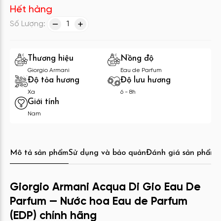
Hết hàng
Số Lượng:
1
Thương hiệu
Nồng độ
Giorgio Armani
Eau de Parfum
Độ tỏa hương
Độ lưu hương
Xa
6 - 8h
Giới tính
Nam
Mô tả sản phẩm
Sử dụng và bảo quản
Đánh giá sản phẩm
C
Giorgio Armani Acqua Di Gio Eau De
Parfum — Nước hoa Eau de Parfum
(EDP) chính hãng