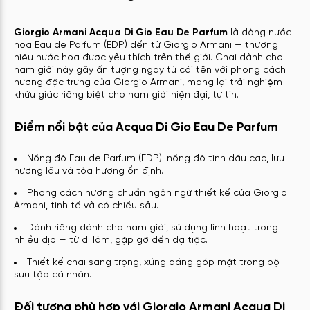
Giorgio Armani Acqua Di Gio Eau De Parfum
là dòng nước
hoa Eau de Parfum (EDP) đến từ Giorgio Armani — thương
hiệu nước hoa được yêu thích trên thế giới. Chai dành cho
nam giới này gây ấn tượng ngay từ cái tên với phong cách
hương đặc trưng của Giorgio Armani, mang lại trải nghiệm
khứu giác riêng biệt cho nam giới hiện đại, tự tin.
Điểm nổi bật của Acqua Di Gio Eau De Parfum
Nồng độ Eau de Parfum (EDP): nồng độ tinh dầu cao, lưu
hương lâu và tỏa hương ổn định.
Phong cách hương chuẩn ngôn ngữ thiết kế của Giorgio
Armani, tinh tế và có chiều sâu.
Dành riêng dành cho nam giới, sử dụng linh hoạt trong
nhiều dịp — từ đi làm, gặp gỡ đến dạ tiệc.
Thiết kế chai sang trọng, xứng đáng góp mặt trong bộ
sưu tập cá nhân.
Đối tượng phù hợp với Giorgio Armani Acqua Di