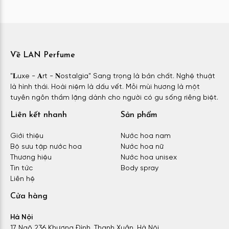
Về LAN Perfume
"𝐋uxe - 𝐀rt - 𝐍ostalgia" Sang trọng là bản chất. Nghệ thuật
là hình thái. Hoài niệm là dấu vết. Mỗi mùi hương là một
tuyên ngôn thầm lặng dành cho người có gu sống riêng biệt.
Liên kết nhanh
Sản phẩm
Giới thiệu
Nước hoa nam
Bộ sưu tập nước hoa
Nước hoa nữ
Thương hiệu
Nước hoa unisex
Tin tức
Body spray
Liên hệ
Cửa hàng
Hà Nội
17 Ngõ 236 Khương Đình, Thanh Xuân, Hà Nội