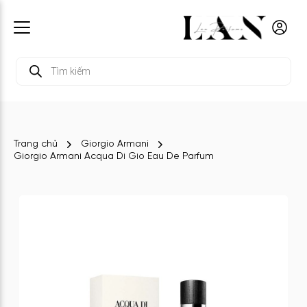
Tìm
kiếm
sản
phẩm
Trang chủ
Giorgio Armani
Giorgio Armani Acqua Di Gio Eau De Parfum