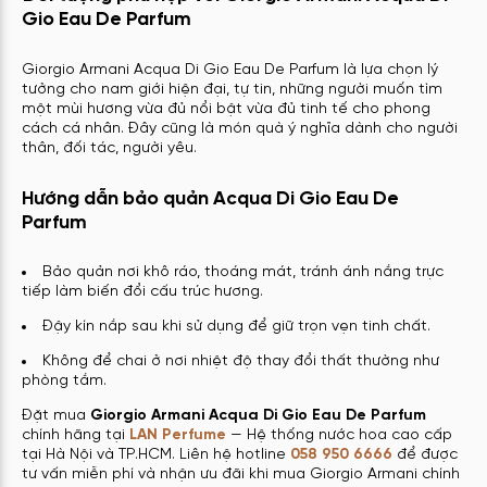
Gio Eau De Parfum
Giorgio Armani Acqua Di Gio Eau De Parfum là lựa chọn lý
tưởng cho nam giới hiện đại, tự tin, những người muốn tìm
một mùi hương vừa đủ nổi bật vừa đủ tinh tế cho phong
cách cá nhân. Đây cũng là món quà ý nghĩa dành cho người
thân, đối tác, người yêu.
Hướng dẫn bảo quản Acqua Di Gio Eau De
Parfum
Bảo quản nơi khô ráo, thoáng mát, tránh ánh nắng trực
tiếp làm biến đổi cấu trúc hương.
Đậy kín nắp sau khi sử dụng để giữ trọn vẹn tinh chất.
Không để chai ở nơi nhiệt độ thay đổi thất thường như
phòng tắm.
Đặt mua
Giorgio Armani Acqua Di Gio Eau De Parfum
chính hãng tại
LAN Perfume
— Hệ thống nước hoa cao cấp
tại Hà Nội và TP.HCM. Liên hệ hotline
058 950 6666
để được
tư vấn miễn phí và nhận ưu đãi khi mua Giorgio Armani chính