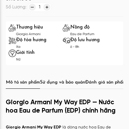
Số Lượng:
1
Thương hiệu
Nồng độ
Giorgio Armani
Eau de Parfum
Độ tỏa hương
Độ lưu hương
Xa
6 - 8h
Giới tính
Nữ
Mô tả sản phẩm
Sử dụng và bảo quản
Đánh giá sản phẩm
C
Giorgio Armani My Way EDP — Nước
hoa Eau de Parfum (EDP) chính hãng
Giorgio Armani My Way EDP
là dòng nước hoa Eau de