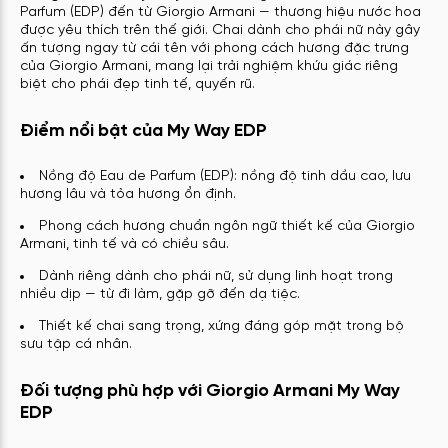
Parfum (EDP) đến từ Giorgio Armani — thương hiệu nước hoa
được yêu thích trên thế giới. Chai dành cho phái nữ này gây
ấn tượng ngay từ cái tên với phong cách hương đặc trưng
của Giorgio Armani, mang lại trải nghiệm khứu giác riêng
biệt cho phái đẹp tinh tế, quyến rũ.
Điểm nổi bật của My Way EDP
Nồng độ Eau de Parfum (EDP): nồng độ tinh dầu cao, lưu
hương lâu và tỏa hương ổn định.
Phong cách hương chuẩn ngôn ngữ thiết kế của Giorgio
Armani, tinh tế và có chiều sâu.
Dành riêng dành cho phái nữ, sử dụng linh hoạt trong
nhiều dịp — từ đi làm, gặp gỡ đến dạ tiệc.
Thiết kế chai sang trọng, xứng đáng góp mặt trong bộ
sưu tập cá nhân.
Đối tượng phù hợp với Giorgio Armani My Way
EDP