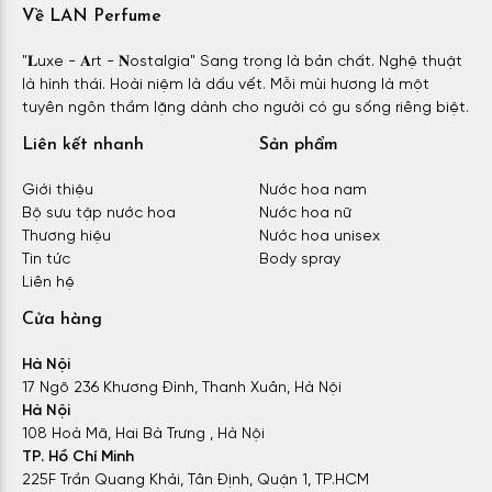
Về LAN Perfume
"𝐋uxe - 𝐀rt - 𝐍ostalgia" Sang trọng là bản chất. Nghệ thuật
là hình thái. Hoài niệm là dấu vết. Mỗi mùi hương là một
tuyên ngôn thầm lặng dành cho người có gu sống riêng biệt.
Liên kết nhanh
Sản phẩm
Giới thiệu
Nước hoa nam
Bộ sưu tập nước hoa
Nước hoa nữ
Thương hiệu
Nước hoa unisex
Tin tức
Body spray
Liên hệ
Cửa hàng
Hà Nội
17 Ngõ 236 Khương Đình, Thanh Xuân, Hà Nội
Hà Nội
108 Hoà Mã, Hai Bà Trưng , Hà Nội
TP. Hồ Chí Minh
225F Trần Quang Khải, Tân Định, Quận 1, TP.HCM