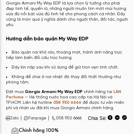
Giorgio Armani My Way EDP là lựa chọn lý tưởng cho phái
đẹp tinh tế, quyến rũ, những người muốn tìm một mùi hương
vừa đủ nổi bật vừa đủ tinh tế cho phong cách cá nhân. Đây
cũng là món quà ý nghĩa dành cho người thân, đối tác, người
yêu.
Hướng dẫn bảo quản My Way EDP
Bảo quản nơi khô ráo, thoáng mát, tránh ánh nắng trực
tiếp làm biến đổi cấu trúc hương.
Đậy kín nắp sau khi sử dụng để giữ trọn vẹn tinh chất.
Không để chai ở nơi nhiệt độ thay đổi thất thường như
phòng tắm.
Đặt mua
Giorgio Armani My Way EDP
chính hãng tại
LAN
Perfume
— Hệ thống nước hoa cao cấp tại Hà Nội và
TP.HCM. Liên hệ hotline
058 950 6666
để được tư vấn miễn
phí và nhận ưu đãi khi mua Giorgio Armani chính hãng.
Chia Sẻ:
Zalo
Fanpage
058 950 6666
Chính hãng 100%