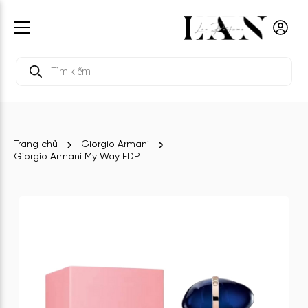
Tìm
kiếm
sản
phẩm
Trang chủ
Giorgio Armani
Giorgio Armani My Way EDP