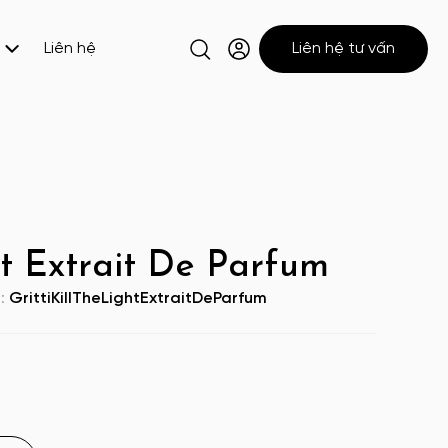
Liên hệ
Liên hệ tư vấn
ght Extrait De Parfum
U:
GrittiKillTheLightExtraitDeParfum