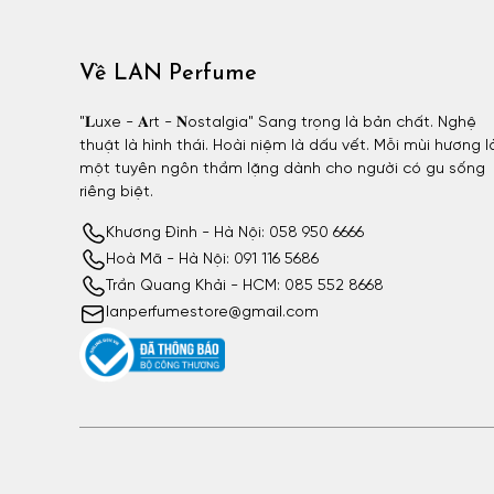
Về LAN Perfume
"𝐋uxe - 𝐀rt - 𝐍ostalgia" Sang trọng là bản chất. Nghệ
thuật là hình thái. Hoài niệm là dấu vết. Mỗi mùi hương l
một tuyên ngôn thầm lặng dành cho người có gu sống
riêng biệt.
Khương Đình - Hà Nội: 058 950 6666
Hoà Mã - Hà Nội: 091 116 5686
Trần Quang Khải - HCM: 085 552 8668
lanperfumestore@gmail.com