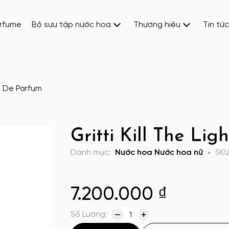
erfume
Bộ sưu tập nước hoa
Thương hiệu
Tin tức
ait De Parfum
Gritti Kill The Li
Danh mục:
Nước hoa
Nước hoa nữ
SK
7.200.000
₫
Số Lượng:
1