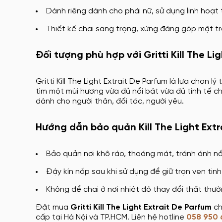
Dành riêng dành cho phái nữ, sử dụng linh hoạt 
Thiết kế chai sang trọng, xứng đáng góp mặt t
Đối tượng phù hợp với Gritti Kill The Li
Gritti Kill The Light Extrait De Parfum là lựa chọn 
tìm một mùi hương vừa đủ nổi bật vừa đủ tinh tế 
dành cho người thân, đối tác, người yêu.
Hướng dẫn bảo quản Kill The Light Extr
Bảo quản nơi khô ráo, thoáng mát, tránh ánh nắ
Đậy kín nắp sau khi sử dụng để giữ trọn vẹn tinh
Không để chai ở nơi nhiệt độ thay đổi thất thư
Đặt mua
Gritti Kill The Light Extrait De Parfum
ch
cấp tại Hà Nội và TP.HCM. Liên hệ hotline
058 950 