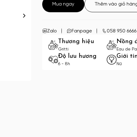
Mua ngay
Thêm vào giỏ hàn
Zalo
Fanpage
058 950 6666
Thương hiệu
Nồng 
Gritti
Eau de Pa
Độ lưu hương
Giới tí
6 - 8h
Nữ