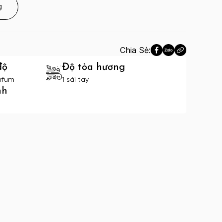
g
Chia Sẻ:
độ
Độ tỏa hương
rfum
1 sải tay
nh