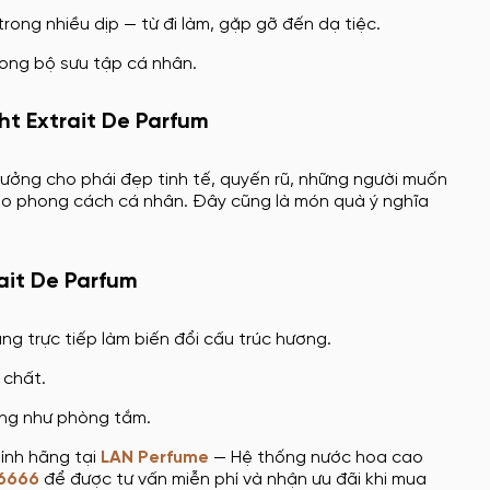
trong nhiều dịp — từ đi làm, gặp gỡ đến dạ tiệc.
rong bộ sưu tập cá nhân.
ght Extrait De Parfum
lý tưởng cho phái đẹp tinh tế, quyến rũ, những người muốn
cho phong cách cá nhân. Đây cũng là món quà ý nghĩa
ait De Parfum
ng trực tiếp làm biến đổi cấu trúc hương.
 chất.
ờng như phòng tắm.
ính hãng tại
LAN Perfume
— Hệ thống nước hoa cao
6666
để được tư vấn miễn phí và nhận ưu đãi khi mua