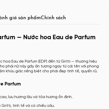
ánh giá sản phẩm
Chính sách
e Parfum — Nước hoa Eau de Parfum
c hoa Eau de Parfum (EDP) đến từ Gritti — thương hiệu
cho phái nữ này gây ấn tượng ngay từ cái tên với phong
ệm khứu giác riêng biệt cho phái đẹp tinh tế, quyến rũ.
 De Parfum
cao, lưu hương lâu và tỏa hương ổn định.
itti, tinh tế và có chiều sâu.