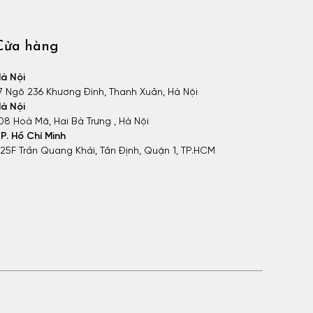
Cửa hàng
à Nội
7 Ngõ 236 Khương Đình, Thanh Xuân, Hà Nội
à Nội
08 Hoà Mã, Hai Bà Trưng , Hà Nội
P. Hồ Chí Minh
25F Trần Quang Khải, Tân Định, Quận 1, TP.HCM