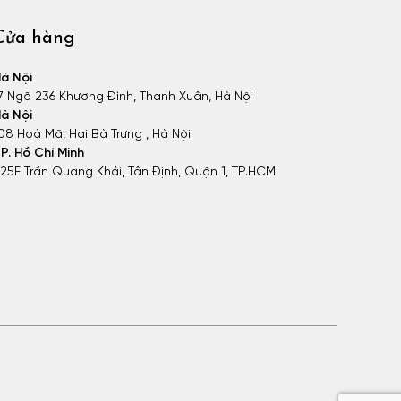
Cửa hàng
à Nội
7 Ngõ 236 Khương Đình, Thanh Xuân, Hà Nội
à Nội
08 Hoà Mã, Hai Bà Trưng , Hà Nội
P. Hồ Chí Minh
25F Trần Quang Khải, Tân Định, Quận 1, TP.HCM