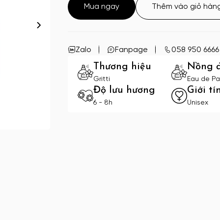
Mua ngay
Thêm vào giỏ hàn
Zalo
Fanpage
058 950 6666
Thương hiệu
Nồng 
Gritti
Eau de Pa
Độ lưu hương
Giới tí
6 - 8h
Unisex