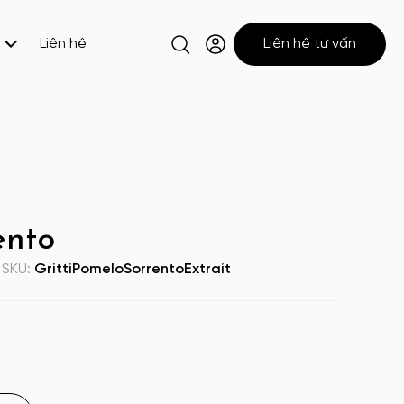
Liên hệ
Liên hệ tư vấn
ento
SKU:
GrittiPomeloSorrentoExtrait