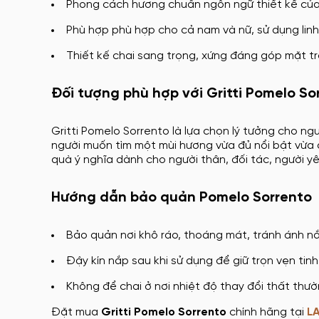
Phong cách hương chuẩn ngôn ngữ thiết kế của Gr
Phù hợp phù hợp cho cả nam và nữ, sử dụng linh 
Thiết kế chai sang trọng, xứng đáng góp mặt t
Đối tượng phù hợp với Gritti Pomelo So
Gritti Pomelo Sorrento là lựa chọn lý tưởng cho n
người muốn tìm một mùi hương vừa đủ nổi bật vừa 
quà ý nghĩa dành cho người thân, đối tác, người yê
Hướng dẫn bảo quản Pomelo Sorrento
Bảo quản nơi khô ráo, thoáng mát, tránh ánh nắ
Đậy kín nắp sau khi sử dụng để giữ trọn vẹn tinh
Không để chai ở nơi nhiệt độ thay đổi thất thư
Đặt mua
Gritti Pomelo Sorrento
chính hãng tại
L