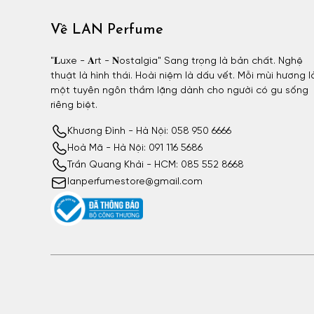
Về LAN Perfume
"𝐋uxe - 𝐀rt - 𝐍ostalgia" Sang trọng là bản chất. Nghệ
thuật là hình thái. Hoài niệm là dấu vết. Mỗi mùi hương l
một tuyên ngôn thầm lặng dành cho người có gu sống
riêng biệt.
Khương Đình - Hà Nội: 058 950 6666
Hoà Mã - Hà Nội: 091 116 5686
Trần Quang Khải - HCM: 085 552 8668
lanperfumestore@gmail.com