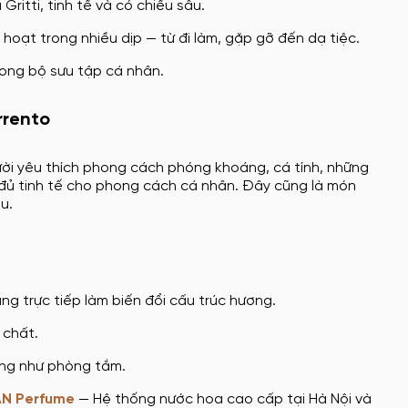
itti, tinh tế và có chiều sâu.
hoạt trong nhiều dịp — từ đi làm, gặp gỡ đến dạ tiệc.
rong bộ sưu tập cá nhân.
rrento
gười yêu thích phong cách phóng khoáng, cá tính, những
đủ tinh tế cho phong cách cá nhân. Đây cũng là món
u.
ng trực tiếp làm biến đổi cấu trúc hương.
 chất.
ờng như phòng tắm.
AN Perfume
— Hệ thống nước hoa cao cấp tại Hà Nội và