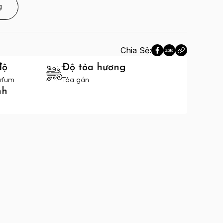
g
Chia Sẻ:
độ
Độ tỏa hương
rfum
Tỏa gần
nh