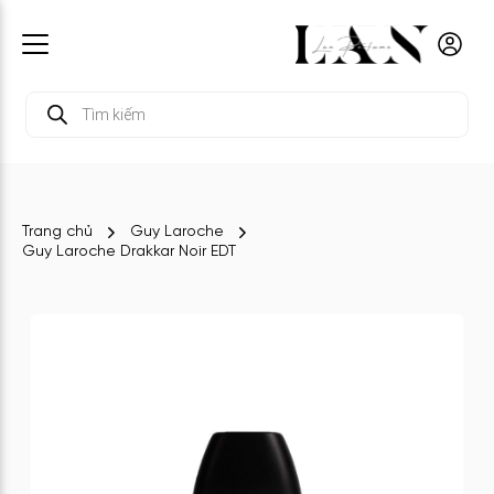
Tìm
kiếm
sản
phẩm
Trang chủ
Guy Laroche
Guy Laroche Drakkar Noir EDT