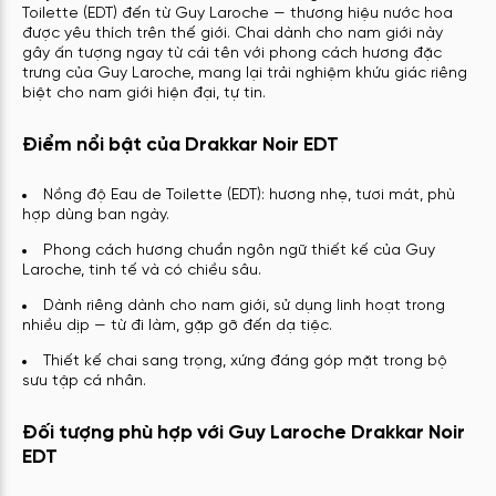
Toilette (EDT) đến từ Guy Laroche — thương hiệu nước hoa
được yêu thích trên thế giới. Chai dành cho nam giới này
gây ấn tượng ngay từ cái tên với phong cách hương đặc
trưng của Guy Laroche, mang lại trải nghiệm khứu giác riêng
biệt cho nam giới hiện đại, tự tin.
Điểm nổi bật của Drakkar Noir EDT
Nồng độ Eau de Toilette (EDT): hương nhẹ, tươi mát, phù
hợp dùng ban ngày.
Phong cách hương chuẩn ngôn ngữ thiết kế của Guy
Laroche, tinh tế và có chiều sâu.
Dành riêng dành cho nam giới, sử dụng linh hoạt trong
nhiều dịp — từ đi làm, gặp gỡ đến dạ tiệc.
Thiết kế chai sang trọng, xứng đáng góp mặt trong bộ
sưu tập cá nhân.
Đối tượng phù hợp với Guy Laroche Drakkar Noir
EDT