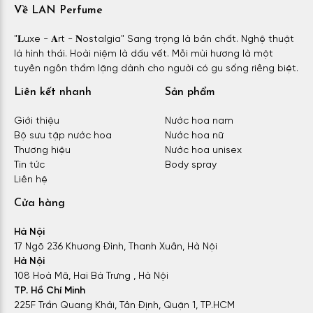
Về LAN Perfume
"𝐋uxe - 𝐀rt - 𝐍ostalgia" Sang trọng là bản chất. Nghệ thuật
là hình thái. Hoài niệm là dấu vết. Mỗi mùi hương là một
tuyên ngôn thầm lặng dành cho người có gu sống riêng biệt.
Liên kết nhanh
Sản phẩm
Giới thiệu
Nước hoa nam
Bộ sưu tập nước hoa
Nước hoa nữ
Thương hiệu
Nước hoa unisex
Tin tức
Body spray
Liên hệ
Cửa hàng
Hà Nội
17 Ngõ 236 Khương Đình, Thanh Xuân, Hà Nội
Hà Nội
108 Hoà Mã, Hai Bà Trưng , Hà Nội
TP. Hồ Chí Minh
225F Trần Quang Khải, Tân Định, Quận 1, TP.HCM