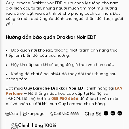
Guy Laroche Drakkar Noir EDT là lựa chọn lý tưởng cho nam
giới hiện đại, tự tin, những người muốn tìm một mùi hương
vừa đủ nổi bật vừa đủ tinh tế cho phong cách cá nhân. Đây
cũng là món quà ý nghĩa dành cho người thân, đối tác, người
yêu.
Hướng dẫn bảo quản Drakkar Noir EDT
Bảo quản nơi khô ráo, thoáng mát, tránh ánh nắng trực
tiếp làm biến đổi cấu trúc hương.
Đậy kín nắp sau khi sử dụng để giữ trọn vẹn tinh chất.
Không để chai ở nơi nhiệt độ thay đổi thất thường như
phòng tắm.
Đặt mua
Guy Laroche Drakkar Noir EDT
chính hãng tại
LAN
Perfume
— Hệ thống nước hoa cao cấp tại Hà Nội và
TP.HCM. Liên hệ hotline
058 950 6666
để được tư vấn miễn
phí và nhận ưu đãi khi mua Guy Laroche chính hãng.
Chia Sẻ:
Zalo
Fanpage
058 950 6666
Chính hãng 100%