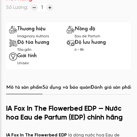
Số Lượng:
1
Thương hiệu
Nồng độ
Imaginary Authors
Eau de Parfum
Độ tỏa hương
Độ lưu hương
Tỏa gần
6 - 8h
Giới tính
Unisex
Mô tả sản phẩm
Sử dụng và bảo quản
Đánh giá sản phẩm
C
IA Fox In The Flowerbed EDP — Nước
hoa Eau de Parfum (EDP) chính hãng
IA Fox In The Flowerbed EDP
là dòng nước hoa Eau de