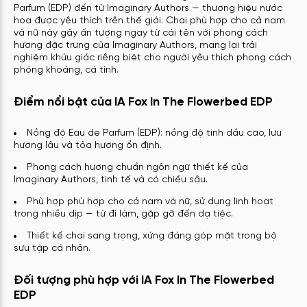
Parfum (EDP) đến từ Imaginary Authors — thương hiệu nước
hoa được yêu thích trên thế giới. Chai phù hợp cho cả nam
và nữ này gây ấn tượng ngay từ cái tên với phong cách
hương đặc trưng của Imaginary Authors, mang lại trải
nghiệm khứu giác riêng biệt cho người yêu thích phong cách
phóng khoáng, cá tính.
Điểm nổi bật của IA Fox In The Flowerbed EDP
Nồng độ Eau de Parfum (EDP): nồng độ tinh dầu cao, lưu
hương lâu và tỏa hương ổn định.
Phong cách hương chuẩn ngôn ngữ thiết kế của
Imaginary Authors, tinh tế và có chiều sâu.
Phù hợp phù hợp cho cả nam và nữ, sử dụng linh hoạt
trong nhiều dịp — từ đi làm, gặp gỡ đến dạ tiệc.
Thiết kế chai sang trọng, xứng đáng góp mặt trong bộ
sưu tập cá nhân.
Đối tượng phù hợp với IA Fox In The Flowerbed
EDP