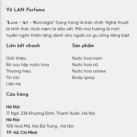
Về LAN Perfume
"𝐋uxe - 𝐀rt - 𝐍ostalgia" Sang trọng là bản chất. Nghệ thuật
là hình thái. Hoài niệm là dấu vết. Mỗi mùi hương là một
tuyên ngôn thầm lặng dành cho người có gu sống riêng biệt.
Liên kết nhanh
Sản phẩm
Giới thiệu
Nước hoa nam
Bộ sưu tập nước hoa
Nước hoa nữ
Thương hiệu
Nước hoa unisex
Tin tức
Body spray
Liên hệ
Cửa hàng
Hà Nội
17 Ngõ 236 Khương Đình, Thanh Xuân, Hà Nội
Hà Nội
108 Hoà Mã, Hai Bà Trưng , Hà Nội
TP. Hồ Chí Minh