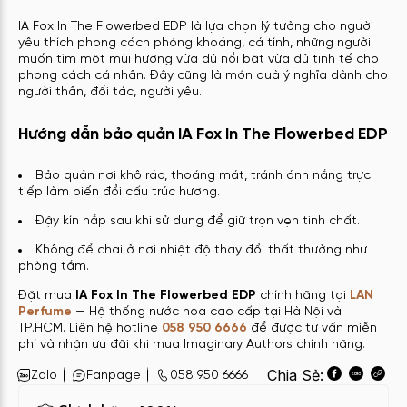
IA Fox In The Flowerbed EDP là lựa chọn lý tưởng cho người
yêu thích phong cách phóng khoáng, cá tính, những người
muốn tìm một mùi hương vừa đủ nổi bật vừa đủ tinh tế cho
phong cách cá nhân. Đây cũng là món quà ý nghĩa dành cho
người thân, đối tác, người yêu.
Hướng dẫn bảo quản IA Fox In The Flowerbed EDP
Bảo quản nơi khô ráo, thoáng mát, tránh ánh nắng trực
tiếp làm biến đổi cấu trúc hương.
Đậy kín nắp sau khi sử dụng để giữ trọn vẹn tinh chất.
Không để chai ở nơi nhiệt độ thay đổi thất thường như
phòng tắm.
Đặt mua
IA Fox In The Flowerbed EDP
chính hãng tại
LAN
Perfume
— Hệ thống nước hoa cao cấp tại Hà Nội và
TP.HCM. Liên hệ hotline
058 950 6666
để được tư vấn miễn
phí và nhận ưu đãi khi mua Imaginary Authors chính hãng.
Chia Sẻ:
Zalo
Fanpage
058 950 6666