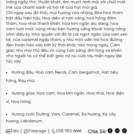
trắng ngây thơ, thuần khiết, êm mượt nịnh mũi với chút mát
mẻ của chanh xanh và hơi tê của hạt mùi già.
Chỉ ngay sau đó thôi, mùi hương của những đóa hoa thơm
bắt đầu hiện hữu. Hoa diên vĩ tươi sáng, hoa hồng đằm
thắm, hoa nhài thanh khiết, hoa kim ngân dịu dàng, hoa
cam tươi mát, cùng nhau bện hương sảng khoái trong nắng
sớm diệu kỳ. Hòa quyện với đó là cái ngọt ngào của vani xen
kẽ, của caramel ngậy thơm, y như một viên trà hoa đường
đen hoàn hảo vào bất kỳ thời khắc nào trong ngày. Cảm
giác như mọi thứ đều vô cùng tươi sáng, ấm lòng và khiến
cho người ta có thể bất giác nở nụ cười trìu mến ngay lập
tức vậy.
Hương đ
ầu: Hoa cam Neroli, Cam bergamot, Hạt tiêu
hồng, Rau mùi.
Hương giữa: Hoa cam, Hoa kim ngân, Hoa nhài, Hoa diên
vĩ, Hoa hồng.
Hương cuối: Đường, Vani, Caramel, Xạ hương, Xạ cầ
y
hương, Labdanum.
Chia Sẻ:
Zalo
Fanpage
058 950 6666