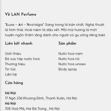
Về LAN Perfume
"𝐋uxe - 𝐀rt - 𝐍ostalgia" Sang trọng là bản chất. Nghệ thuật
là hình thái. Hoài niệm là dấu vết. Mỗi mùi hương là một
tuyên ngôn thầm lặng dành cho người có gu sống riêng biệt.
Liên kết nhanh
Sản phẩm
Giới thiệu
Nước hoa nam
Bộ sưu tập nước hoa
Nước hoa nữ
Thương hiệu
Nước hoa unisex
Tin tức
Body spray
Liên hệ
Cửa hàng
Hà Nội
17 Ngõ 236 Khương Đình, Thanh Xuân, Hà Nội
Hà Nội
108 Hoà Mã, Hai Bà Trưng , Hà Nội