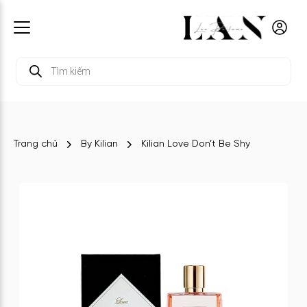
Tìm
kiếm
sản
phẩm
Trang chủ
By Kilian
Kilian Love Don’t Be Shy