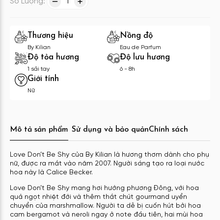
Số Lượng:
1
Thương hiệu
Nồng độ
By Kilian
Eau de Parfum
Độ tỏa hương
Độ lưu hương
1 sải tay
6 - 8h
Giới tính
Nữ
Mô tả sản phẩm
Sử dụng và bảo quản
Chính sách
Love Don’t Be Shy của By Kilian là hương thơm dành cho phụ
nữ, được ra mắt vào năm 2007. Người sáng tạo ra loại nước
hoa này là Calice Becker.
Love Don’t Be Shy mang hơi hướng phương Đông, với hoa
quả ngọt nhiệt đới và thêm thắt chút gourmand uyển
chuyển của marshmallow. Người ta dễ bị cuốn hút bởi hoa
cam bergamot và neroli ngay ở note đầu tiên, hai mùi hoa