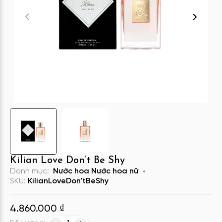
Kilian Love Don’t Be Shy
Danh mục:
Nước hoa
Nước hoa nữ
SKU:
KilianLoveDon’tBeShy
4.860.000
₫