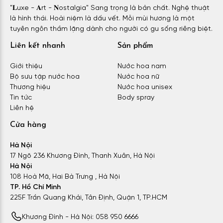
"𝐋uxe - 𝐀rt - 𝐍ostalgia" Sang trọng là bản chất. Nghệ thuật
là hình thái. Hoài niệm là dấu vết. Mỗi mùi hương là một
tuyên ngôn thầm lặng dành cho người có gu sống riêng biệt.
Liên kết nhanh
Sản phẩm
Giới thiệu
Nước hoa nam
Bộ sưu tập nước hoa
Nước hoa nữ
Thương hiệu
Nước hoa unisex
Tin tức
Body spray
Liên hệ
Cửa hàng
Hà Nội
17 Ngõ 236 Khương Đình, Thanh Xuân, Hà Nội
Hà Nội
108 Hoà Mã, Hai Bà Trưng , Hà Nội
TP. Hồ Chí Minh
225F Trần Quang Khải, Tân Định, Quận 1, TP.HCM
Khương Đình - Hà Nội: 058 950 6666