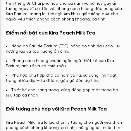
trên thế giới. Chai phù hợp cho cả nam và nữ này gây ấn
tượng ngay từ cái tên với phong cách hương đặc trưng của
Kira Parfum, mang lại trải nghiệm khứu giác riêng biệt cho
người yêu thích phong cách phóng khoáng, cá tính.
Điểm nổi bật của Kira Peach Milk Tea
Nồng độ Eau de Parfum (EDP): nồng độ tinh dầu cao, lưu
hương lâu và tỏa hương ổn định.
Phong cách hương chuẩn ngôn ngữ thiết kế của Kira
Parfum, tinh tế và có chiều sâu.
Phù hợp phù hợp cho cả nam và nữ, sử dụng linh hoạt
trong nhiều dịp — từ đi làm, gặp gỡ đến dạ tiệc.
Thiết kế chai sang trọng, xứng đáng góp mặt trong bộ
sưu tập cá nhân.
Đối tượng phù hợp với Kira Peach Milk Tea
Kira Peach Milk Tea là lựa chọn lý tưởng cho người yêu thích
phong cách phóng khoáng, cá tính, những người muốn tìm