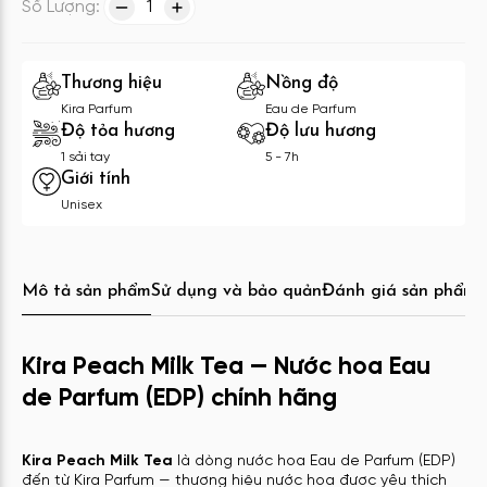
Số Lượng:
1
Thương hiệu
Nồng độ
Kira Parfum
Eau de Parfum
Độ tỏa hương
Độ lưu hương
1 sải tay
5 - 7h
Giới tính
Unisex
Mô tả sản phẩm
Sử dụng và bảo quản
Đánh giá sản phẩm
C
Kira Peach Milk Tea — Nước hoa Eau
de Parfum (EDP) chính hãng
Kira Peach Milk Tea
là dòng nước hoa Eau de Parfum (EDP)
đến từ Kira Parfum — thương hiệu nước hoa được yêu thích