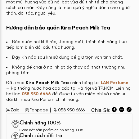
một mùi hương vừa đủ nổi bật vừa đủ tinh tế cho phong
cách cá nhân. Đây cũng là món quà ý nghĩa dành cho người
thân, đối tác, người yêu.
Hướng dẫn bảo quản Kira Peach Milk Tea
Bảo quản nơi khô ráo, thoáng mát, tránh ánh nắng trực
tiếp làm biến đổi cấu trúc hương.
Đậy kín nắp sau khi sử dụng để giữ trọn vẹn tinh chất.
Không để chai ở nơi nhiệt độ thay đổi thất thường như
phòng tắm.
Đặt mua
Kira Peach Milk Tea
chính hãng tại
LAN Perfume
— Hệ thống nước hoa cao cấp tại Hà Nội và TP.HCM. Liên hệ
hotline
058 950 6666
để được tư vấn miễn phí và nhận ưu
đãi khi mua Kira Parfum chính hãng.
Chia Sẻ:
Zalo
Fanpage
058 950 6666
Chính hãng 100%
Cam kết sản phẩm chính hãng 100%
Chính sách đổi trả