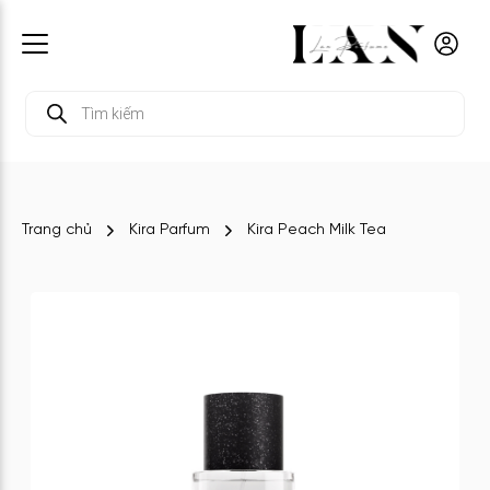
Tìm
kiếm
sản
phẩm
Trang chủ
Kira Parfum
Kira Peach Milk Tea